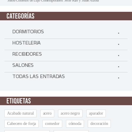
Salón Comedor de Lujo Contemporáneo: Serie Rize y Sillas Aizola
CATEGORÍAS
DORMITORIOS
HOSTELERIA
RECIBIDORES
SALONES
TODAS LAS ENTRADAS
ETIQUETAS
Acabado natural
acero
acero negro
aparador
Cabecero de forja
comedor
cómoda
decoración