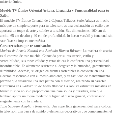
misterio étnico.
Mueble TV Étnico Oriental Arkaya: Elegancia y Funcionalidad para tu
Salón
El mueble TV Étnico Oriental de 2 Cajones Tallados Serie Arkaya es mucho
más que un simple soporte para tu televisor; es una declaración de estilo que
aportará un toque de arte y calidez a tu salón. Sus dimensiones, 160 cm de
ancho, 65 cm de alto y 40 cm de profundidad, lo hacen versátil y funcional sin
sacrificar su impactante estética.
Características que te cautivarán:
Madera de Acacia Natural con Acabado Blanco Rústico:
La madera de acacia
es el corazón de este mueble. Conocida por su resistencia, estilo y
sostenibilidad, sus tonos cálidos y vetas únicas le confieren una personalidad
inconfundible. Es altamente resistente al desgaste y la humedad, garantizando
durabilidad. Además, su origen en fuentes sostenibles la convierte en una
elección responsable con el medio ambiente, y su facilidad de mantenimiento
permite que desarrolle una rica pátina con el tiempo, realzando su carácter.
Estructura en Cuadradillo de Acero Blanco:
La robusta estructura metálica en
blanco rústico no solo proporciona una base sólida y duradera, sino que
también aporta un toque moderno y ligero al diseño general, contrastando
elegantemente con la madera.
Tapa Superior Amplia y Resistente:
Una superficie generosa ideal para colocar
tu televisor, una barra de sonido o elementos decorativos que complementen el