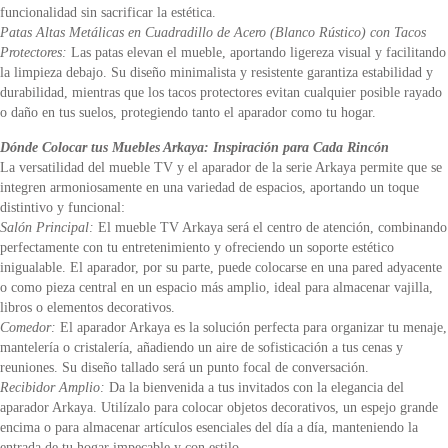
funcionalidad sin sacrificar la estética.
Patas Altas Metálicas en Cuadradillo de Acero (Blanco Rústico) con Tacos
Protectores:
Las patas elevan el mueble, aportando ligereza visual y facilitando
la limpieza debajo. Su diseño minimalista y resistente garantiza estabilidad y
durabilidad, mientras que los tacos protectores evitan cualquier posible rayado
o daño en tus suelos, protegiendo tanto el aparador como tu hogar.
Dónde Colocar tus Muebles Arkaya: Inspiración para Cada Rincón
La versatilidad del mueble TV y el aparador de la serie Arkaya permite que se
integren armoniosamente en una variedad de espacios, aportando un toque
distintivo y funcional:
Salón Principal:
El mueble TV Arkaya será el centro de atención, combinando
perfectamente con tu entretenimiento y ofreciendo un soporte estético
inigualable. El aparador, por su parte, puede colocarse en una pared adyacente
o como pieza central en un espacio más amplio, ideal para almacenar vajilla,
libros o elementos decorativos.
Comedor:
El aparador Arkaya es la solución perfecta para organizar tu menaje,
mantelería o cristalería, añadiendo un aire de sofisticación a tus cenas y
reuniones. Su diseño tallado será un punto focal de conversación.
Recibidor Amplio:
Da la bienvenida a tus invitados con la elegancia del
aparador Arkaya. Utilízalo para colocar objetos decorativos, un espejo grande
encima o para almacenar artículos esenciales del día a día, manteniendo la
entrada de tu hogar impecable y con estilo.