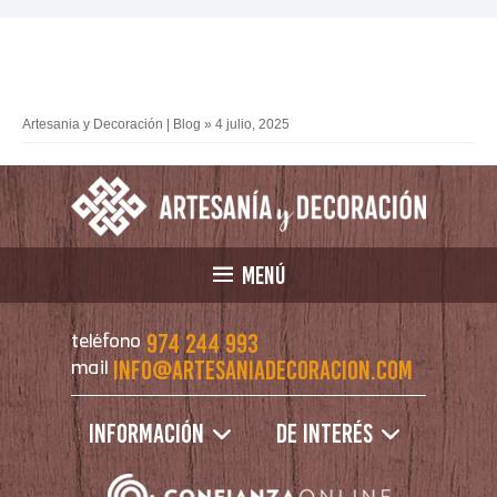
Artesania y Decoración | Blog
» 4 julio, 2025
MENÚ
974 244 993
teléfono
info@artesaniadecoracion.com
mail
Información
De interés