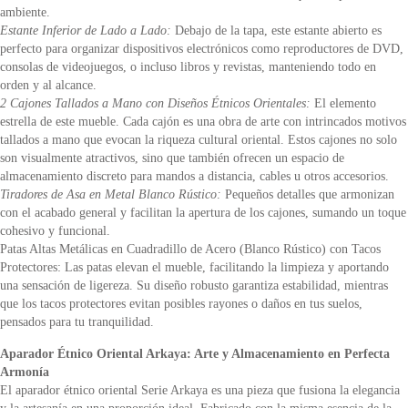
ambiente.
Estante Inferior de Lado a Lado:
Debajo de la tapa, este estante abierto es
perfecto para organizar dispositivos electrónicos como reproductores de DVD,
consolas de videojuegos, o incluso libros y revistas, manteniendo todo en
orden y al alcance.
2 Cajones Tallados a Mano con Diseños Étnicos Orientales:
El elemento
estrella de este mueble. Cada cajón es una obra de arte con intrincados motivos
tallados a mano que evocan la riqueza cultural oriental. Estos cajones no solo
son visualmente atractivos, sino que también ofrecen un espacio de
almacenamiento discreto para mandos a distancia, cables u otros accesorios.
Tiradores de Asa en Metal Blanco Rústico:
Pequeños detalles que armonizan
con el acabado general y facilitan la apertura de los cajones, sumando un toque
cohesivo y funcional.
Patas Altas Metálicas en Cuadradillo de Acero (Blanco Rústico) con Tacos
Protectores: Las patas elevan el mueble, facilitando la limpieza y aportando
una sensación de ligereza. Su diseño robusto garantiza estabilidad, mientras
que los tacos protectores evitan posibles rayones o daños en tus suelos,
pensados para tu tranquilidad.
Aparador Étnico Oriental Arkaya: Arte y Almacenamiento en Perfecta
Armonía
El aparador étnico oriental Serie Arkaya es una pieza que fusiona la elegancia