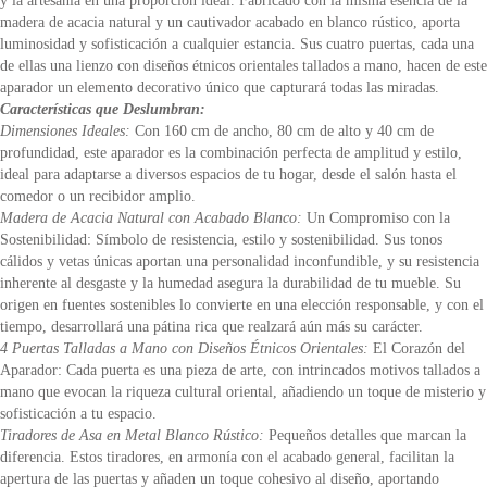
y la artesanía en una proporción ideal. Fabricado con la misma esencia de la
madera de acacia natural y un cautivador acabado en blanco rústico, aporta
luminosidad y sofisticación a cualquier estancia. Sus cuatro puertas, cada una
de ellas una lienzo con diseños étnicos orientales tallados a mano, hacen de este
aparador un elemento decorativo único que capturará todas las miradas.
Características que Deslumbran:
Dimensiones Ideales:
Con 160 cm de ancho, 80 cm de alto y 40 cm de
profundidad, este aparador es la combinación perfecta de amplitud y estilo,
ideal para adaptarse a diversos espacios de tu hogar, desde el salón hasta el
comedor o un recibidor amplio.
Madera de Acacia Natural con Acabado Blanco:
Un Compromiso con la
Sostenibilidad: Símbolo de resistencia, estilo y sostenibilidad. Sus tonos
cálidos y vetas únicas aportan una personalidad inconfundible, y su resistencia
inherente al desgaste y la humedad asegura la durabilidad de tu mueble. Su
origen en fuentes sostenibles lo convierte en una elección responsable, y con el
tiempo, desarrollará una pátina rica que realzará aún más su carácter.
4 Puertas Talladas a Mano con Diseños Étnicos Orientales:
El Corazón del
Aparador: Cada puerta es una pieza de arte, con intrincados motivos tallados a
mano que evocan la riqueza cultural oriental, añadiendo un toque de misterio y
sofisticación a tu espacio.
Tiradores de Asa en Metal Blanco Rústico:
Pequeños detalles que marcan la
diferencia. Estos tiradores, en armonía con el acabado general, facilitan la
apertura de las puertas y añaden un toque cohesivo al diseño, aportando