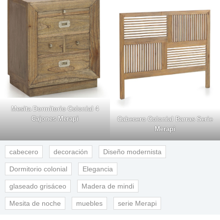
Mesita Dormitorio Colonial 4
Cajones Merapi
Cabecero Colonial Barras Serie
Merapi
cabecero
decoración
Diseño modernista
Dormitorio colonial
Elegancia
glaseado grisáceo
Madera de mindi
Mesita de noche
muebles
serie Merapi