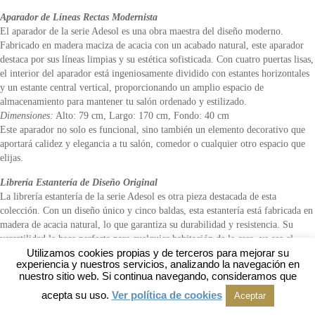
Aparador de Líneas Rectas Modernista
El aparador de la serie Adesol es una obra maestra del diseño moderno.
Fabricado en madera maciza de acacia con un acabado natural, este aparador
destaca por sus líneas limpias y su estética sofisticada. Con cuatro puertas lisas,
el interior del aparador está ingeniosamente dividido con estantes horizontales
y un estante central vertical, proporcionando un amplio espacio de
almacenamiento para mantener tu salón ordenado y estilizado.
Dimensiones:
Alto: 79 cm, Largo: 170 cm, Fondo: 40 cm
Este aparador no solo es funcional, sino también un elemento decorativo que
aportará calidez y elegancia a tu salón, comedor o cualquier otro espacio que
elijas.
Librería Estantería de Diseño Original
La librería estantería de la serie Adesol es otra pieza destacada de esta
colección. Con un diseño único y cinco baldas, esta estantería está fabricada en
madera de acacia natural, lo que garantiza su durabilidad y resistencia. Su
versatilidad la hace perfecta para cualquier habitación de la casa, ya sea el
Utilizamos cookies propias y de terceros para mejorar su
salón, un cuarto de estar, dormitorio o cuarto de juegos.
experiencia y nuestros servicios, analizando la navegación en
Dimensiones:
Alto: 180 cm, Largo: 110 cm, Fondo: 30 cm
nuestro sitio web. Si continua navegando, consideramos que
Con su diseño elegante y funcional, esta librería estantería proporciona un
acepta su uso.
Ver política de cookies
amplio espacio para almacenar libros, decoraciones, plantas y otros objetos,
Aceptar
convirtiéndola en una adición imprescindible para cualquier hogar.