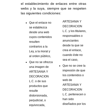
el establecimiento de enlaces entre otras
webs y la suya, siempre que se respeten
las siguientes condiciones:
ARTESANIA Y
Que el enlace no
DECORACION
se establezca
L.C. y los titulares,
desde una web
responsables o
cuyos contenidos
anunciantes
resulten
desde la que se
contrarios a la
crea el enlace,
Ley, a la moral y
cuando éste no
al orden público,
sea el caso,
Que no se ofrezca
Que no se cree la
una imagen de
impresión de que
ARTESANIA Y
los contenidos o
DECORACION
web de
L.C. o de sus
ARTESANIA Y
productos que
DECORACION
resulte
L.C. pertenecen o
distorsionada,
han sido
perjudicial, o
diseñados por los
equivocada,