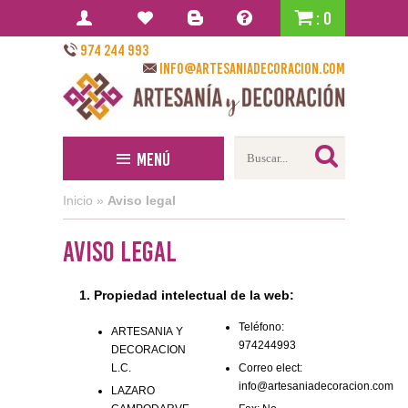
: 0
974 244 993
info@artesaniadecoracion.com
Menú
Inicio
»
Aviso legal
Aviso legal
1. Propiedad intelectual de la web:
Teléfono:
ARTESANIA Y
974244993
DECORACION
L.C.
Correo elect:
info@artesaniadecoracion.com
LAZARO