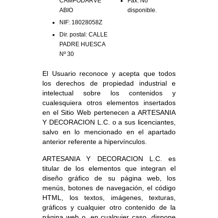
CAMPODARVE
Fax: No
ABIO
disponible.
NIF: 18028058Z
Dir. postal: CALLE
PADRE HUESCA
Nº 30
El Usuario reconoce y acepta que todos
los derechos de propiedad industrial e
intelectual sobre los contenidos y
cualesquiera otros elementos insertados
en el Sitio Web pertenecen a ARTESANIA
Y DECORACION L.C. o a sus licenciantes,
salvo en lo mencionado en el apartado
anterior referente a hipervínculos.
ARTESANIA Y DECORACION L.C. es
titular de los elementos que integran el
diseño gráfico de su página web, los
menús, botones de navegación, el código
HTML, los textos, imágenes, texturas,
gráficos y cualquier otro contenido de la
página web o, en cualquier caso, dispone