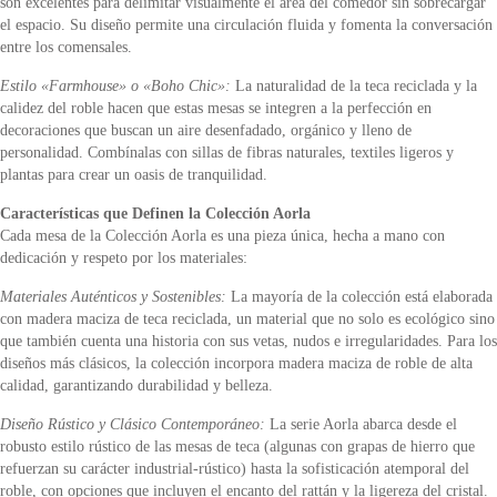
son excelentes para delimitar visualmente el área del comedor sin sobrecargar
el espacio. Su diseño permite una circulación fluida y fomenta la conversación
entre los comensales.
Estilo «Farmhouse» o «Boho Chic»:
La naturalidad de la teca reciclada y la
calidez del roble hacen que estas mesas se integren a la perfección en
decoraciones que buscan un aire desenfadado, orgánico y lleno de
personalidad. Combínalas con sillas de fibras naturales, textiles ligeros y
plantas para crear un oasis de tranquilidad.
Características que Definen la Colección Aorla
Cada mesa de la Colección Aorla es una pieza única, hecha a mano con
dedicación y respeto por los materiales:
Materiales Auténticos y Sostenibles:
La mayoría de la colección está elaborada
con madera maciza de teca reciclada, un material que no solo es ecológico sino
que también cuenta una historia con sus vetas, nudos e irregularidades. Para los
diseños más clásicos, la colección incorpora madera maciza de roble de alta
calidad, garantizando durabilidad y belleza.
Diseño Rústico y Clásico Contemporáneo:
La serie Aorla abarca desde el
robusto estilo rústico de las mesas de teca (algunas con grapas de hierro que
refuerzan su carácter industrial-rústico) hasta la sofisticación atemporal del
roble, con opciones que incluyen el encanto del rattán y la ligereza del cristal.