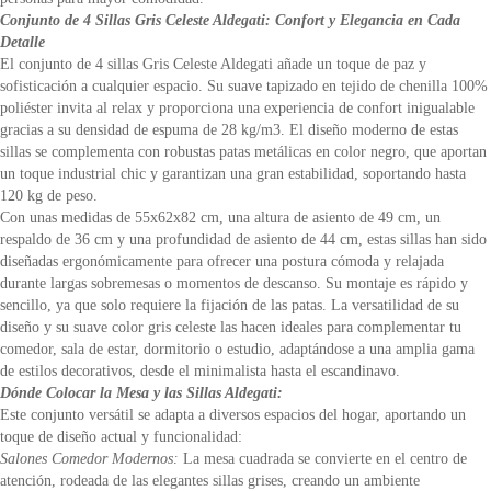
Conjunto de 4 Sillas Gris Celeste Aldegati: Confort y Elegancia en Cada
Detalle
El conjunto de 4 sillas Gris Celeste Aldegati añade un toque de paz y
sofisticación a cualquier espacio. Su suave tapizado en tejido de chenilla 100%
poliéster invita al relax y proporciona una experiencia de confort inigualable
gracias a su densidad de espuma de 28 kg/m3. El diseño moderno de estas
sillas se complementa con robustas patas metálicas en color negro, que aportan
un toque industrial chic y garantizan una gran estabilidad, soportando hasta
120 kg de peso.
Con unas medidas de 55x62x82 cm, una altura de asiento de 49 cm, un
respaldo de 36 cm y una profundidad de asiento de 44 cm, estas sillas han sido
diseñadas ergonómicamente para ofrecer una postura cómoda y relajada
durante largas sobremesas o momentos de descanso. Su montaje es rápido y
sencillo, ya que solo requiere la fijación de las patas. La versatilidad de su
diseño y su suave color gris celeste las hacen ideales para complementar tu
comedor, sala de estar, dormitorio o estudio, adaptándose a una amplia gama
de estilos decorativos, desde el minimalista hasta el escandinavo.
Dónde Colocar la Mesa y las Sillas Aldegati:
Este conjunto versátil se adapta a diversos espacios del hogar, aportando un
toque de diseño actual y funcionalidad:
Salones Comedor Modernos:
La mesa cuadrada se convierte en el centro de
atención, rodeada de las elegantes sillas grises, creando un ambiente