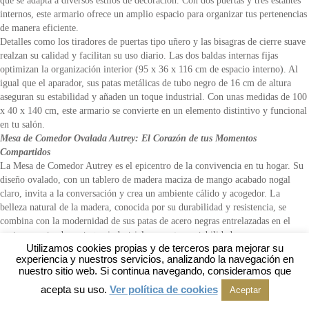
que se adapta a diversos estilos de decoración. Con dos puertas y tres estantes
internos, este armario ofrece un amplio espacio para organizar tus pertenencias
de manera eficiente.
Detalles como los tiradores de puertas tipo uñero y las bisagras de cierre suave
realzan su calidad y facilitan su uso diario. Las dos baldas internas fijas
optimizan la organización interior (95 x 36 x 116 cm de espacio interno). Al
igual que el aparador, sus patas metálicas de tubo negro de 16 cm de altura
aseguran su estabilidad y añaden un toque industrial. Con unas medidas de 100
x 40 x 140 cm, este armario se convierte en un elemento distintivo y funcional
en tu salón.
Mesa de Comedor Ovalada Autrey: El Corazón de tus Momentos
Compartidos
La Mesa de Comedor Autrey es el epicentro de la convivencia en tu hogar. Su
diseño ovalado, con un tablero de madera maciza de mango acabado nogal
claro, invita a la conversación y crea un ambiente cálido y acogedor. La
belleza natural de la madera, conocida por su durabilidad y resistencia, se
combina con la modernidad de sus patas de acero negras entrelazadas en el
centro, aportando un toque industrial y una gran estabilidad.
Utilizamos cookies propias y de terceros para mejorar su
Con unas generosas dimensiones de 180×90 cm, esta mesa ofrece espacio para
experiencia y nuestros servicios, analizando la navegación en
hasta 8 comensales, ideal para reuniones familiares y cenas con amigos. Su
nuestro sitio web. Si continua navegando, consideramos que
fácil montaje, que solo requiere la fijación del pie central, te permite disfrutar
acepta su uso.
Ver política de cookies
Aceptar
rápidamente de este mueble que se convertirá en el protagonista de tu comedor.
Mueble TV Elíptico de Madera de Mango Serie Autrey: Centro de