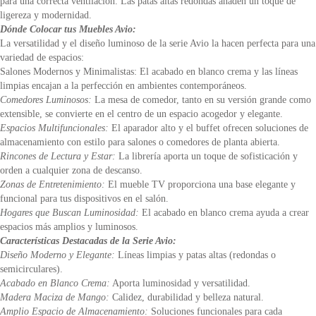
para una correcta ventilación. Las patas altas redondas añaden un toque de
ligereza y modernidad.
Dónde Colocar tus Muebles Avio:
La versatilidad y el diseño luminoso de la serie Avio la hacen perfecta para una
variedad de espacios:
Salones Modernos y Minimalistas: El acabado en blanco crema y las líneas
limpias encajan a la perfección en ambientes contemporáneos.
Comedores Luminosos:
La mesa de comedor, tanto en su versión grande como
extensible, se convierte en el centro de un espacio acogedor y elegante.
Espacios Multifuncionales:
El aparador alto y el buffet ofrecen soluciones de
almacenamiento con estilo para salones o comedores de planta abierta.
Rincones de Lectura y Estar:
La librería aporta un toque de sofisticación y
orden a cualquier zona de descanso.
Zonas de Entretenimiento:
El mueble TV proporciona una base elegante y
funcional para tus dispositivos en el salón.
Hogares que Buscan Luminosidad:
El acabado en blanco crema ayuda a crear
espacios más amplios y luminosos.
Características Destacadas de la Serie Avio:
Diseño Moderno y Elegante:
Líneas limpias y patas altas (redondas o
semicirculares).
Acabado en Blanco Crema:
Aporta luminosidad y versatilidad.
Madera Maciza de Mango:
Calidez, durabilidad y belleza natural.
Amplio Espacio de Almacenamiento:
Soluciones funcionales para cada