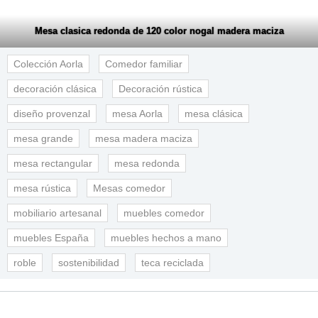
Mesa clasica redonda de 120 color nogal madera maciza
Colección Aorla
Comedor familiar
decoración clásica
Decoración rústica
diseño provenzal
mesa Aorla
mesa clásica
mesa grande
mesa madera maciza
mesa rectangular
mesa redonda
mesa rústica
Mesas comedor
mobiliario artesanal
muebles comedor
muebles España
muebles hechos a mano
roble
sostenibilidad
teca reciclada