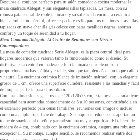
Descubre el conjunto perfecto para tu salón comedor o cocina moderna: la
mesa cuadrada Aldegati y sus elegantes sillas tapizadas. La mesa, con su
robusta pata central de roble laminado y su sofisticada encimera cerámica
blanca imitación mármol, ofrece espacio y estilo para tus reuniones. Las sillas,
tapizadas en suave chenilla gris celeste con patas metálicas negras, aportan
confort y un toque de serenidad a tu hogar.
Mesa Cuadrada Aldegati: El Centro de Reuniones con Diseño
Contemporáneo
La mesa de comedor cuadrada Serie Aldegati es la pieza central ideal para
hogares modernos que valoran tanto la funcionalidad como el diseño. Su
distintiva pata central en madera de fdm laminada en roble no solo
proporciona una base sólida y estable, sino que también añade un toque cálido
y natural. La encimera cerámica blanca de imitación mármol, con un elegante
grosor de 1 cm, ofrece una superficie duradera, resistente a las manchas y fácil
de limpiar, perfecta para el uso diario.
Con unas dimensiones generosas de 120x120x75 cm, esta mesa cuadrada tiene
capacidad para acomodar cómodamente de 8 a 10 personas, convirtiéndola en
el escenario perfecto para cenas familiares, reuniones con amigos o incluso
como una amplia superficie de trabajo. Sus esquinas redondeadas aportan un
toque de suavidad al diseño y garantizan una mayor seguridad. El tablero de
madera de 4 cm, combinado con la encimera cerámica, asegura una robustez
excepcional. Su montaje, aunque sencillo, se recomienda realizar entre dos
personas para mayor comodidad.