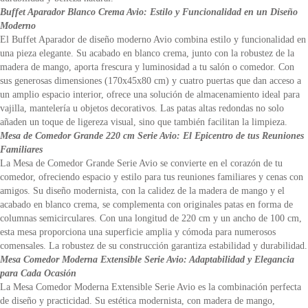
Buffet Aparador Blanco Crema Avio: Estilo y Funcionalidad en un Diseño
Moderno
El Buffet Aparador de diseño moderno Avio combina estilo y funcionalidad en
una pieza elegante. Su acabado en blanco crema, junto con la robustez de la
madera de mango, aporta frescura y luminosidad a tu salón o comedor. Con
sus generosas dimensiones (170x45x80 cm) y cuatro puertas que dan acceso a
un amplio espacio interior, ofrece una solución de almacenamiento ideal para
vajilla, mantelería u objetos decorativos. Las patas altas redondas no solo
añaden un toque de ligereza visual, sino que también facilitan la limpieza.
Mesa de Comedor Grande 220 cm Serie Avio: El Epicentro de tus Reuniones
Familiares
La Mesa de Comedor Grande Serie Avio se convierte en el corazón de tu
comedor, ofreciendo espacio y estilo para tus reuniones familiares y cenas con
amigos. Su diseño modernista, con la calidez de la madera de mango y el
acabado en blanco crema, se complementa con originales patas en forma de
columnas semicirculares. Con una longitud de 220 cm y un ancho de 100 cm,
esta mesa proporciona una superficie amplia y cómoda para numerosos
comensales. La robustez de su construcción garantiza estabilidad y durabilidad.
Mesa Comedor Moderna Extensible Serie Avio: Adaptabilidad y Elegancia
para Cada Ocasión
La Mesa Comedor Moderna Extensible Serie Avio es la combinación perfecta
de diseño y practicidad. Su estética modernista, con madera de mango,