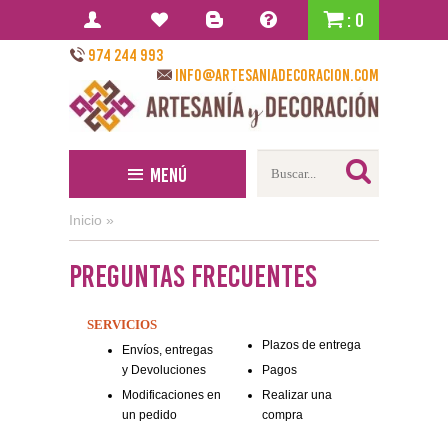
: 0
974 244 993
info@artesaniadecoracion.com
Menú
Inicio
»
Preguntas Frecuentes
SERVICIOS
Plazos de entrega
Envíos, entregas
y Devoluciones
Pagos
Modificaciones en
Realizar una
un pedido
compra