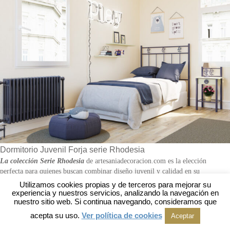
Dormitorio Juvenil Forja serie Rhodesia
La colección Serie Rhodesia
de artesaniadecoracion.com es la elección
perfecta para quienes buscan combinar diseño juvenil y calidad en su
dormitorio. Fabricada en España, esta serie destaca por su cabecero de forja y
Utilizamos cookies propias y de terceros para mejorar su
acero, una mesita de noche en acero con cajón de madera, y una lámpara de
experiencia y nuestros servicios, analizando la navegación en
nuestro sitio web. Si continua navegando, consideramos que
pie que complementa perfectamente el conjunto.
acepta su uso.
Ver política de cookies
Aceptar
Cabecero de Forja y Acero:
El cabecero de la Serie Rhodesia es una pieza