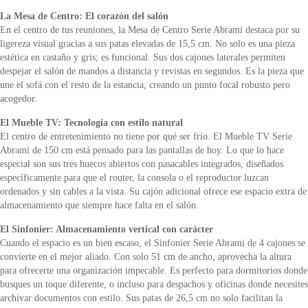
La Mesa de Centro: El corazón del salón
En el centro de tus reuniones, la Mesa de Centro Serie Abrami destaca por su
ligereza visual gracias a sus patas elevadas de 15,5 cm. No solo es una pieza
estética en castaño y gris; es funcional. Sus dos cajones laterales permiten
despejar el salón de mandos a distancia y revistas en segundos. Es la pieza que
une el sofá con el resto de la estancia, creando un punto focal robusto pero
acogedor.
El Mueble TV: Tecnología con estilo natural
El centro de entretenimiento no tiene por qué ser frío. El Mueble TV Serie
Abrami de 150 cm está pensado para las pantallas de hoy. Lo que lo hace
especial son sus tres huecos abiertos con pasacables integrados, diseñados
específicamente para que el router, la consola o el reproductor luzcan
ordenados y sin cables a la vista. Su cajón adicional ofrece ese espacio extra de
almacenamiento que siempre hace falta en el salón.
El Sinfonier: Almacenamiento vertical con carácter
Cuando el espacio es un bien escaso, el Sinfonier Serie Abrami de 4 cajones se
convierte en el mejor aliado. Con solo 51 cm de ancho, aprovecha la altura
para ofrecerte una organización impecable. Es perfecto para dormitorios donde
busques un toque diferente, o incluso para despachos y oficinas donde necesites
archivar documentos con estilo. Sus patas de 26,5 cm no solo facilitan la