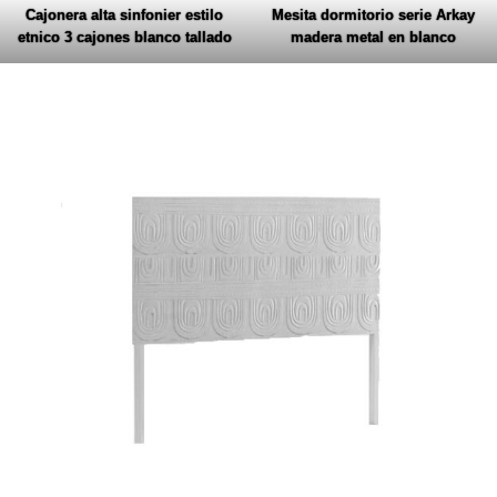
Cajonera alta sinfonier estilo
Mesita dormitorio serie Arkay
etnico 3 cajones blanco tallado
madera metal en blanco