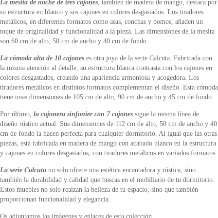
La mesita de noche de tres cajones
, también de madera de mango, destaca por
su estructura en blanco y sus cajones en colores desgastados. Los tiradores
metálicos, en diferentes formatos como asas, conchas y pomos, añaden un
toque de originalidad y funcionalidad a la pieza. Las dimensiones de la mesita
son 60 cm de alto, 50 cm de ancho y 40 cm de fondo.
La cómoda alta de 10 cajones
es otra joya de la serie Calcuta. Fabricada con
la misma atención al detalle, su estructura blanca contrasta con los cajones en
colores desgastados, creando una apariencia armoniosa y acogedora. Los
tiradores metálicos en distintos formatos complementan el diseño. Esta cómoda
tiene unas dimensiones de 105 cm de alto, 90 cm de ancho y 45 cm de fondo.
Por último,
la cajonera sinfonier con 7 cajones
sigue la misma línea de
diseño rústico actual. Sus dimensiones de 112 cm de alto, 50 cm de ancho y 40
cm de fondo la hacen perfecta para cualquier dormitorio. Al igual que las otras
piezas, está fabricada en madera de mango con acabado blanco en la estructura
y cajones en colores desgastados, con tiradores metálicos en variados formatos.
La serie Calcuta
no solo ofrece una estética encantadora y rústica, sino
también la durabilidad y calidad que buscas en el mobiliario de tu dormitorio.
Estos muebles no solo realzan la belleza de tu espacio, sino que también
proporcionan funcionalidad y elegancia.
Os adjuntamos las imágenes y enlaces de esta colección.