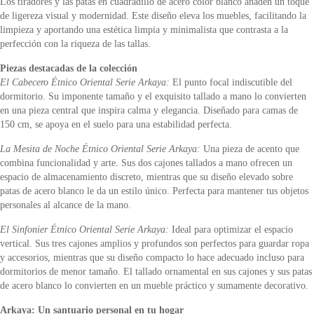
Los tiradores y las patas en cuadradillo de acero color blanco añaden un toque
de ligereza visual y modernidad. Este diseño eleva los muebles, facilitando la
limpieza y aportando una estética limpia y minimalista que contrasta a la
perfección con la riqueza de las tallas.
Piezas destacadas de la colección
El Cabecero Étnico Oriental Serie Arkaya:
El punto focal indiscutible del
dormitorio. Su imponente tamaño y el exquisito tallado a mano lo convierten
en una pieza central que inspira calma y elegancia. Diseñado para camas de
150 cm, se apoya en el suelo para una estabilidad perfecta.
La Mesita de Noche Étnico Oriental Serie Arkaya:
Una pieza de acento que
combina funcionalidad y arte. Sus dos cajones tallados a mano ofrecen un
espacio de almacenamiento discreto, mientras que su diseño elevado sobre
patas de acero blanco le da un estilo único. Perfecta para mantener tus objetos
personales al alcance de la mano.
El Sinfonier Étnico Oriental Serie Arkaya:
Ideal para optimizar el espacio
vertical. Sus tres cajones amplios y profundos son perfectos para guardar ropa
y accesorios, mientras que su diseño compacto lo hace adecuado incluso para
dormitorios de menor tamaño. El tallado ornamental en sus cajones y sus patas
de acero blanco lo convierten en un mueble práctico y sumamente decorativo.
Arkaya: Un santuario personal en tu hogar