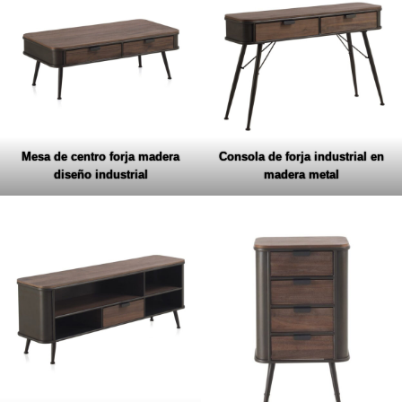
Mesa de centro forja madera
Consola de forja industrial en
diseño industrial
madera metal