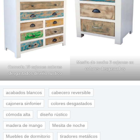
Mesita de noche 3 cajones en
Comoda 10 cajones colores
colores desgastados
desgastados diseño rustico
acabados blancos
cabecero reversible
cajonera sinfonier
colores desgastados
cómoda alta
diseño rústico
madera de mango
Mesita de noche
Muebles de dormitorio
tiradores metálicos