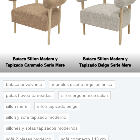
Butaca Sillon Madera y
Butaca Sillon Madera y
Tapizado Caramelo Serie Mere
Tapizado Beige Serie Mere
butaca envolvente
muebles diseño arquitectónico
patas hevea torneadas
sillón ergonómico salón
sillón mere
sillón tapizado beige
sillon y sofa tapizado moderno
sillones y sofas tapizados modernos
sofá 2 plazas moderno
sofá compacto 143 cm