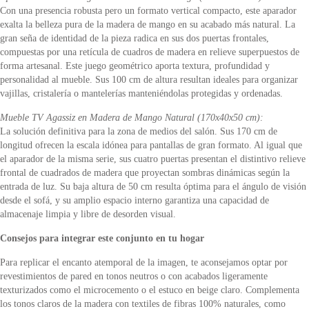
Con una presencia robusta pero un formato vertical compacto, este aparador
exalta la belleza pura de la madera de mango en su acabado más natural. La
gran seña de identidad de la pieza radica en sus dos puertas frontales,
compuestas por una retícula de cuadros de madera en relieve superpuestos de
forma artesanal. Este juego geométrico aporta textura, profundidad y
personalidad al mueble. Sus 100 cm de altura resultan ideales para organizar
vajillas, cristalería o mantelerías manteniéndolas protegidas y ordenadas.
Mueble TV Agassiz en Madera de Mango Natural (170x40x50 cm):
La solución definitiva para la zona de medios del salón. Sus 170 cm de
longitud ofrecen la escala idónea para pantallas de gran formato. Al igual que
el aparador de la misma serie, sus cuatro puertas presentan el distintivo relieve
frontal de cuadrados de madera que proyectan sombras dinámicas según la
entrada de luz. Su baja altura de 50 cm resulta óptima para el ángulo de visión
desde el sofá, y su amplio espacio interno garantiza una capacidad de
almacenaje limpia y libre de desorden visual.
Consejos para integrar este conjunto en tu hogar
Para replicar el encanto atemporal de la imagen, te aconsejamos optar por
revestimientos de pared en tonos neutros o con acabados ligeramente
texturizados como el microcemento o el estuco en beige claro. Complementa
los tonos claros de la madera con textiles de fibras 100% naturales, como