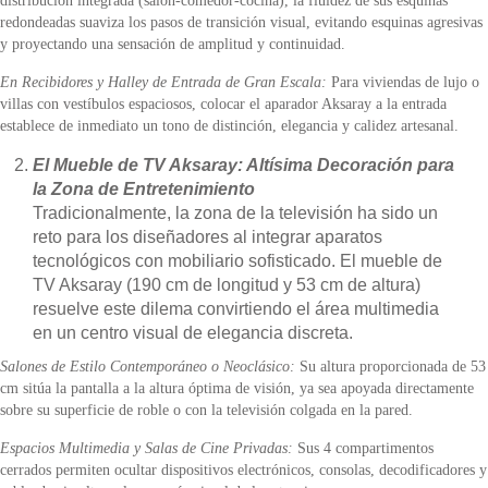
distribución integrada (salón-comedor-cocina), la fluidez de sus esquinas
redondeadas suaviza los pasos de transición visual, evitando esquinas agresivas
y proyectando una sensación de amplitud y continuidad.
En Recibidores y Halley de Entrada de Gran Escala:
Para viviendas de lujo o
villas con vestíbulos espaciosos, colocar el aparador Aksaray a la entrada
establece de inmediato un tono de distinción, elegancia y calidez artesanal.
El Mueble de TV Aksaray: Altísima Decoración para
la Zona de Entretenimiento
Tradicionalmente, la zona de la televisión ha sido un
reto para los diseñadores al integrar aparatos
tecnológicos con mobiliario sofisticado. El mueble de
TV Aksaray (190 cm de longitud y 53 cm de altura)
resuelve este dilema convirtiendo el área multimedia
en un centro visual de elegancia discreta.
Salones de Estilo Contemporáneo o Neoclásico:
Su altura proporcionada de 53
cm sitúa la pantalla a la altura óptima de visión, ya sea apoyada directamente
sobre su superficie de roble o con la televisión colgada en la pared.
Espacios Multimedia y Salas de Cine Privadas:
Sus 4 compartimentos
cerrados permiten ocultar dispositivos electrónicos, consolas, decodificadores y