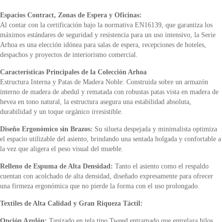
Espacios Contract, Zonas de Espera y Oficinas:
Al contar con la certificación bajo la normativa EN16139, que garantiza los
máximos estándares de seguridad y resistencia para un uso intensivo, la Serie
Arhoa es una elección idónea para salas de espera, recepciones de hoteles,
despachos y proyectos de interiorismo comercial.
Características Principales de la Colección Arhoa
Estructura Interna y Patas de Madera Noble: Construida sobre un armazón
interno de madera de abedul y rematada con robustas patas vista en madera de
hevea en tono natural, la estructura asegura una estabilidad absoluta,
durabilidad y un toque orgánico irresistible.
Diseño Ergonómico sin Brazos:
Su silueta despejada y minimalista optimiza
el espacio utilizable del asiento, brindando una sentada holgada y confortable a
la vez que aligera el peso visual del mueble.
Relleno de Espuma de Alta Densidad:
Tanto el asiento como el respaldo
cuentan con acolchado de alta densidad, diseñado expresamente para ofrecer
una firmeza ergonómica que no pierde la forma con el uso prolongado.
Textiles de Alta Calidad y Gran Riqueza Táctil:
Opción Azulón:
Tapizado en tela tipo Tweed entramado que entrelaza hilos