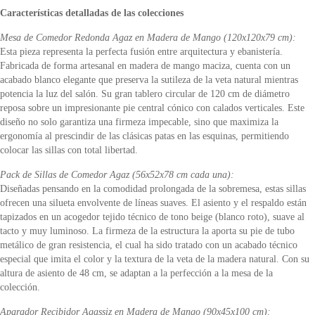
Características detalladas de las colecciones
Mesa de Comedor Redonda Agaz en Madera de Mango (120x120x79 cm):
Esta pieza representa la perfecta fusión entre arquitectura y ebanistería.
Fabricada de forma artesanal en madera de mango maciza, cuenta con un
acabado blanco elegante que preserva la sutileza de la veta natural mientras
potencia la luz del salón. Su gran tablero circular de 120 cm de diámetro
reposa sobre un impresionante pie central cónico con calados verticales. Este
diseño no solo garantiza una firmeza impecable, sino que maximiza la
ergonomía al prescindir de las clásicas patas en las esquinas, permitiendo
colocar las sillas con total libertad.
Pack de Sillas de Comedor Agaz (56x52x78 cm cada una):
Diseñadas pensando en la comodidad prolongada de la sobremesa, estas sillas
ofrecen una silueta envolvente de líneas suaves. El asiento y el respaldo están
tapizados en un acogedor tejido técnico de tono beige (blanco roto), suave al
tacto y muy luminoso. La firmeza de la estructura la aporta su pie de tubo
metálico de gran resistencia, el cual ha sido tratado con un acabado técnico
especial que imita el color y la textura de la veta de la madera natural. Con su
altura de asiento de 48 cm, se adaptan a la perfección a la mesa de la
colección.
Aparador Recibidor Agassiz en Madera de Mango (90x45x100 cm):