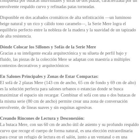
compuesta por butacas individuales y sofás de dos plazas, caracterizada por un
envolvente respaldo curvo y refinadas patas torneadas.
Disponible en dos acabados cromáticos de alta sofisticación —un luminoso
beige natural y un rico y cálido tono caramelo—, la Serie Mere logra el
equilibrio perfecto entre la nobleza de la madera y la suavidad de un tapizado
de alta resistencia.
Dónde Colocar los Sillones y Sofás de la Serie Mere
Gracias a su inteligente escala arquitectónica y su silueta de perfil bajo y
fluido, las piezas de la colección Mere se adaptan con maestría a múltiples
contextos decorativos y arquitectónicos:
En Salones Principales y Zonas de Estar Compactas:
El sofá de 2 plazas Mere (143 cm de ancho, 65 cm de fondo y 69 cm de alto)
es la solución perfecta para salones urbanos o estancias donde se busca
maximizar el espacio sin recargar. Combinar el sofá con una o dos butacas de
la misma serie (80 cm de ancho) permite crear una zona de conversación
envolvente, de líneas suaves y sin esquinas agresivas.
Creando Rincones de Lectura y Desconexión:
La butaca Mere, con sus 60 cm de ancho útil de asiento y su profundo respaldo
curvo que recoge el cuerpo de forma natural, es una elección extraordinaria
para crear un refugio de lectura en el salón, junto a un ventanal o en una