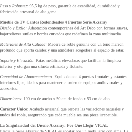
Peso y Robustez:
95,5 kg de peso, garantía de estabilidad, durabilidad y
fabricación artesanal de alta gama.
Mueble de TV Cantos Redondeados 4 Puertas Serie Aksaray
Diseño y Estilo:
Adaptación contemporánea del Art Déco con formas suaves,
bajorrelieves sutiles y bordes curvados que redefinen la zona multimedia.
Materiales de Alta Calidad:
Madera de roble genuina con un tono marrón
profundo que aporta calidez y una atmósfera acogedora al espacio de estar.
Soporte y Elevación:
Patas metálicas elevadoras que facilitan la limpieza
inferior y otorgan una silueta estilizada y flotante.
Capacidad de Almacenamiento:
Equipado con 4 puertas frontales y estantes
interiores fijos, ideales para mantener el orden de equipos audiovisuales y
accesorios.
Dimensiones:
190 cm de ancho x 50 cm de fondo x 53 cm de alto.
Carácter Único:
Acabado artesanal que respeta las variaciones naturales y
nudos del roble, asegurando que cada mueble sea una pieza irrepetible.
La Singularidad del Diseño Aksaray: Por Qué Elegir VICAL
Elegir la Serie Aksaray de VICAL es apostar por un mobiliario con alma. La