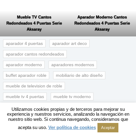
Mueble TV Cantos
Aparador Moderno Cantos
Redondeados 4 Puertas Serie
Redondeados 4 Puertas Serie
Aksaray
Aksaray
aparador 4 puertas
aparador art deco
aparador cantos redondeados
aparador moderno
aparadores modernos
buffet aparador roble
mobiliario de alto diseño
mueble de television de roble
mueble tv 4 puertas
mueble tv moderno
muebles de salon de lujo
muebles tv roble
Utilizamos cookies propias y de terceros para mejorar su
experiencia y nuestros servicios, analizando la navegación en
serie aksaray vical
vical concept
nuestro sitio web. Si continua navegando, consideramos que
acepta su uso.
Ver política de cookies
Aceptar