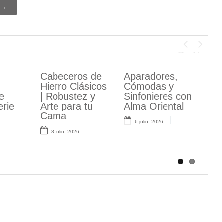
e →
Previous
Next
s de
Cabeceros de
Ilumina tu
Aparadores,
Ventiladores
Hierro Clásicos
Hogar con
Cómodas y
Serie Garden:
e
:
| Robustez y
Estilo:
Sinfonieres con
Estilo Madera y
erie
Arte para tu
Lámparas de
Alma Oriental
Eficiencia en
para
Cama
Techo y Pie
132 cm
6 julio, 2026
Aosta
8 julio, 2026
21 mayo, 2026
25 mayo, 2026