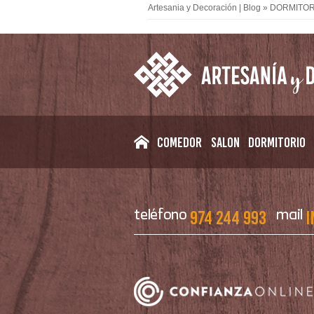
Artesania y Decoración | Blog
»
DORMITOR
Comedor
Salon
Dormitorio
974 244 993
i
teléfono
mail