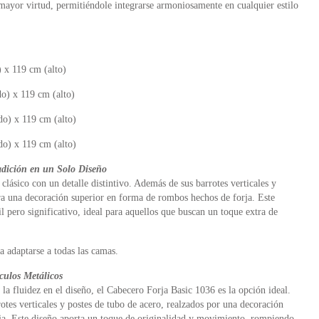
u mayor virtud, permitiéndole integrarse armoniosamente en cualquier estilo
 x 119 cm (alto)
o) x 119 cm (alto)
o) x 119 cm (alto)
o) x 119 cm (alto)
adición en un Solo Diseño
clásico con un detalle distintivo. Además de sus barrotes verticales y
ra una decoración superior en forma de rombos hechos de forja. Este
l pero significativo, ideal para aquellos que buscan un toque extra de
a adaptarse a todas las camas.
culos Metálicos
 la fluidez en el diseño, el Cabecero Forja Basic 1036 es la opción ideal.
rotes verticales y postes de tubo de acero, realzados por una decoración
rja. Este diseño aporta un toque de originalidad y movimiento, rompiendo