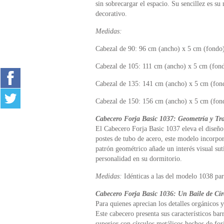
sin sobrecargar el espacio. Su sencillez es s
decorativo.
Medidas:
Cabezal de 90: 96 cm (ancho) x 5 cm (fondo)
Cabezal de 105: 111 cm (ancho) x 5 cm (fond
Cabezal de 135: 141 cm (ancho) x 5 cm (fond
Cabezal de 150: 156 cm (ancho) x 5 cm (fond
Cabecero Forja Basic 1037: Geometría y Tr
El Cabecero Forja Basic 1037 eleva el diseño 
postes de tubo de acero, este modelo incorpo
patrón geométrico añade un interés visual suti
personalidad en su dormitorio.
Medidas:
Idénticas a las del modelo 1038 par
Cabecero Forja Basic 1036: Un Baile de Cír
Para quienes aprecian los detalles orgánicos y
Este cabecero presenta sus característicos bar
superior con círculos metálicos hechos de fo