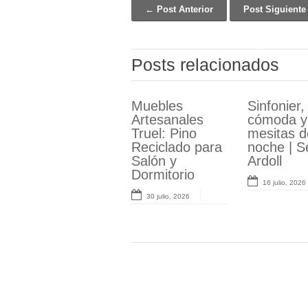
← Post Anterior
Post Siguient
Post navigation
Posts relacionados
Muebles
Conjunto de
Sinfonier,
Cabecero
Artesanales
Dormitorio
cómoda y
forja
Truel: Pino
Nórdico
mesitas d
españoles
Reciclado para
Moderno Serie
noche | S
Diseños
Salón y
Sinclair
Ardoll
clásicos 
Dormitorio
todas las
25 junio, 2026
16 julio, 2026
camas
30 julio, 2026
8 junio, 2026