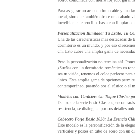
acero, combinada con hierro forjado, garantiz
Para asegurar un acabado impecable y una larg
metal, sino que también ofrece un acabado vi
increíblemente sencillo: basta con limpiar 
Personalización Ilimitada: Tu Estilo, Tu Co
Una de las características más destacadas de l
dormitorio es un mundo, y por eso ofrecemos
cm. Esto cubre una amplia gama de necesidad
Pero la personalización no termina ahí. Ponem
¿Sueñas con un dormitorio romántico en tonos 
sea tu visión, tenemos el color perfecto par
único. Esta amplia gama de opciones permite q
contemporáneo, pasando por el rústico o el m
Modelos con Carácter: Un Toque Clásico p
Dentro de la serie Basic Clásicos, encontrará
resistencia, se distinguen por sus detalles únic
Cabecero Forja Basic 1038: La Esencia Clá
Este modelo es la personificación de la elega
verticales y postes en tubo de acero con un d