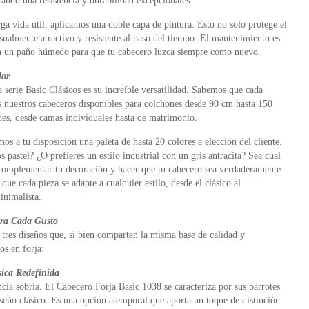
ando una resistencia y durabilidad excepcionales.
a vida útil, aplicamos una doble capa de pintura. Esto no solo protege el
sualmente atractivo y resistente al paso del tiempo. El mantenimiento es
con un paño húmedo para que tu cabecero luzca siempre como nuevo.
lor
a serie Basic Clásicos es su increíble versatilidad. Sabemos que cada
 nuestros cabeceros disponibles para colchones desde 90 cm hasta 150
es, desde camas individuales hasta de matrimonio.
os a tu disposición una paleta de hasta 20 colores a elección del cliente.
pastel? ¿O prefieres un estilo industrial con un gris antracita? Sea cual
a complementar tu decoración y hacer que tu cabecero sea verdaderamente
ue cada pieza se adapte a cualquier estilo, desde el clásico al
inimalista.
ara Cada Gusto
s tres diseños que, si bien comparten la misma base de calidad y
os en forja:
sica Redefinida
ncia sobria. El Cabecero Forja Basic 1038 se caracteriza por sus barrotes
iseño clásico. Es una opción atemporal que aporta un toque de distinción