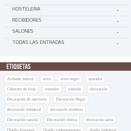
HOSTELERIA
RECIBIDORES
SALONES
TODAS LAS ENTRADAS
ETIQUETAS
Acabado natural
acero
acero negro
aparador
Cabecero de forja
comedor
cómoda
decoración
Decoración de interiores
Decoración Hogar
decoración industrial
decoración moderna
Decoración natural
Decoración rústica
decoración salón
Diseño Artesanal
Diseño contemporáneo
diseño industrial