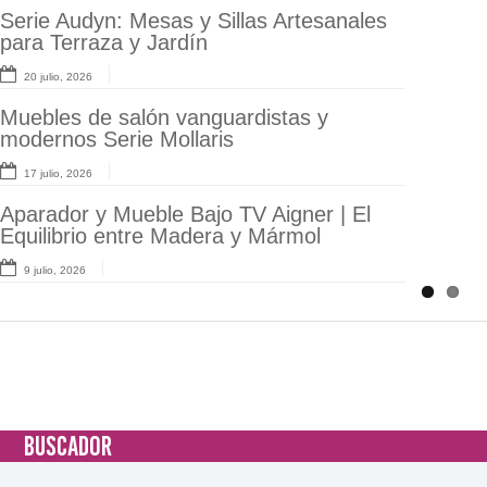
Serie Audyn: Mesas y Sillas Artesanales
Set de mesa y sillas de exterior estilo
para Terraza y Jardín
clásico Audyn
20 julio, 2026
2 julio, 2026
Muebles de salón vanguardistas y
Sillas de Comedor Beige y Mesa
modernos Serie Mollaris
Industrial Serie Anube
17 julio, 2026
26 junio, 2026
Aparador y Mueble Bajo TV Aigner | El
Ventiladores Modernos Serie Bribón LED
Equilibrio entre Madera y Mármol
68W | Techo Silencioso
9 julio, 2026
24 junio, 2026
BUSCADOR