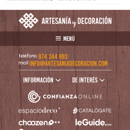
MENÚ
974 244 993
teléfono
info@artesaniadecoracion.com
mail
Información
De interés