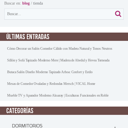
Buscar en:
blog
/
tienda
ÚLTIMAS ENTRADAS
Cómo Decorar un Salón Comedor Cálido con Madera Natural y Tonos Neutros
Sillón y Sofá Tapizado Moderno Mere | Madera de Abedul y Hevea Torneada
Butaca Salón Diseño Moderno Tapizado Arhoa: Confort y Estilo
Mesas de Comedor Ovaladas y Redondas Mersch | VICAL Home
Mueble TV y Aparador Moderno Aksaray | Esculturas Funcionales en Roble
CATEGORÍAS
DORMITORIOS