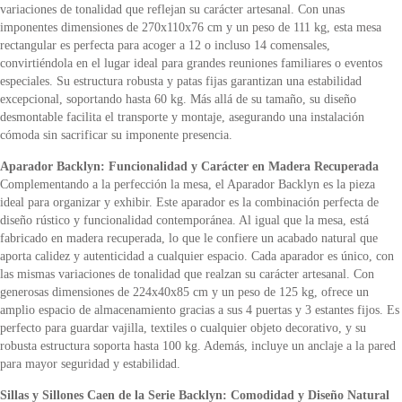
variaciones de tonalidad que reflejan su carácter artesanal. Con unas
imponentes dimensiones de 270x110x76 cm y un peso de 111 kg, esta mesa
rectangular es perfecta para acoger a 12 o incluso 14 comensales,
convirtiéndola en el lugar ideal para grandes reuniones familiares o eventos
especiales. Su estructura robusta y patas fijas garantizan una estabilidad
excepcional, soportando hasta 60 kg. Más allá de su tamaño, su diseño
desmontable facilita el transporte y montaje, asegurando una instalación
cómoda sin sacrificar su imponente presencia.
Aparador Backlyn: Funcionalidad y Carácter en Madera Recuperada
Complementando a la perfección la mesa, el Aparador Backlyn es la pieza
ideal para organizar y exhibir. Este aparador es la combinación perfecta de
diseño rústico y funcionalidad contemporánea. Al igual que la mesa, está
fabricado en madera recuperada, lo que le confiere un acabado natural que
aporta calidez y autenticidad a cualquier espacio. Cada aparador es único, con
las mismas variaciones de tonalidad que realzan su carácter artesanal. Con
generosas dimensiones de 224x40x85 cm y un peso de 125 kg, ofrece un
amplio espacio de almacenamiento gracias a sus 4 puertas y 3 estantes fijos. Es
perfecto para guardar vajilla, textiles o cualquier objeto decorativo, y su
robusta estructura soporta hasta 100 kg. Además, incluye un anclaje a la pared
para mayor seguridad y estabilidad.
Sillas y Sillones Caen de la Serie Backlyn: Comodidad y Diseño Natural