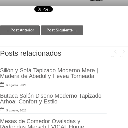
← Post Anterior
Post Siguiente →
Post navigation
Posts relacionados
Previo
Ne
Sillón y Sofá Tapizado Moderno Mere |
Salón Comedor de Lujo Contemporáneo:
Madera de Abedul y Hevea Torneada
Serie Rize y Sillas Aizola
6 agosto, 2026
31 julio, 2026
Butaca Salón Diseño Moderno Tapizado
Muebles Artesanales Truel: Pino
Arhoa: Confort y Estilo
Reciclado para Salón y Dormitorio
5 agosto, 2026
30 julio, 2026
Mesas de Comedor Ovaladas y
Inspiración Salón Comedor: Estilo
Redondas Mersch | VICAL Home
Industrial Cálido con la Colección Althaus