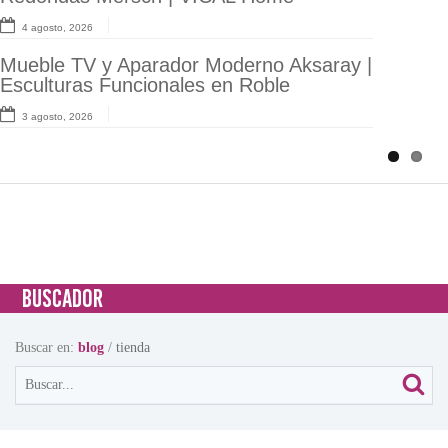
y Aikema
4 agosto, 2026
24 julio, 2026
Mueble TV y Aparador Moderno Aksaray |
Esculturas Funcionales en Roble
Muebles y Mesas de Comedor Serie
Neuvic | Elegancia Art Déco
3 agosto, 2026
23 julio, 2026
BUSCADOR
Buscar en:
blog
/
tienda