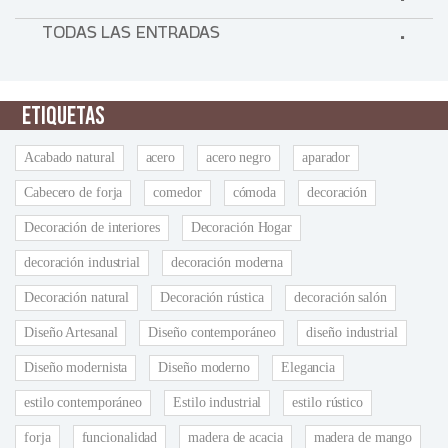
TODAS LAS ENTRADAS
ETIQUETAS
Acabado natural
acero
acero negro
aparador
Cabecero de forja
comedor
cómoda
decoración
Decoración de interiores
Decoración Hogar
decoración industrial
decoración moderna
Decoración natural
Decoración rústica
decoración salón
Diseño Artesanal
Diseño contemporáneo
diseño industrial
Diseño modernista
Diseño moderno
Elegancia
estilo contemporáneo
Estilo industrial
estilo rústico
forja
funcionalidad
madera de acacia
madera de mango