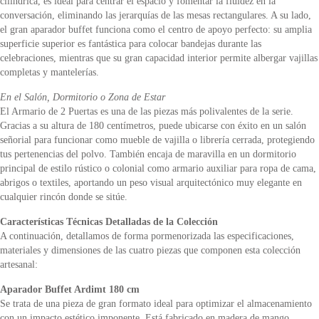
cilíndrica, es ideal para centrar el espacio y fomentar la fluidez en la
conversación, eliminando las jerarquías de las mesas rectangulares. A su lado,
el gran aparador buffet funciona como el centro de apoyo perfecto: su amplia
superficie superior es fantástica para colocar bandejas durante las
celebraciones, mientras que su gran capacidad interior permite albergar vajillas
completas y mantelerías.
En el Salón, Dormitorio o Zona de Estar
El Armario de 2 Puertas es una de las piezas más polivalentes de la serie.
Gracias a su altura de 180 centímetros, puede ubicarse con éxito en un salón
señorial para funcionar como mueble de vajilla o librería cerrada, protegiendo
tus pertenencias del polvo. También encaja de maravilla en un dormitorio
principal de estilo rústico o colonial como armario auxiliar para ropa de cama,
abrigos o textiles, aportando un peso visual arquitectónico muy elegante en
cualquier rincón donde se sitúe.
Características Técnicas Detalladas de la Colección
A continuación, detallamos de forma pormenorizada las especificaciones,
materiales y dimensiones de las cuatro piezas que componen esta colección
artesanal:
Aparador Buffet Ardimt 180 cm
Se trata de una pieza de gran formato ideal para optimizar el almacenamiento
con un impacto estético imponente. Está fabricado en madera de mango