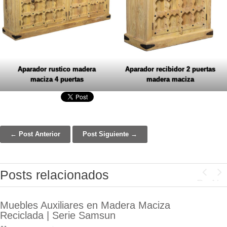
Aparador rustico madera
Aparador recibidor 2 puertas
maciza 4 puertas
madera maciza
← Post Anterior
Post Siguiente →
Post navigation
Posts relacionados
Previo
Ne
Muebles Auxiliares en Madera Maciza
Espejos Vestidores Serie Adelfo | Madera
Reciclada | Serie Samsun
de Mango Tallada a Mano