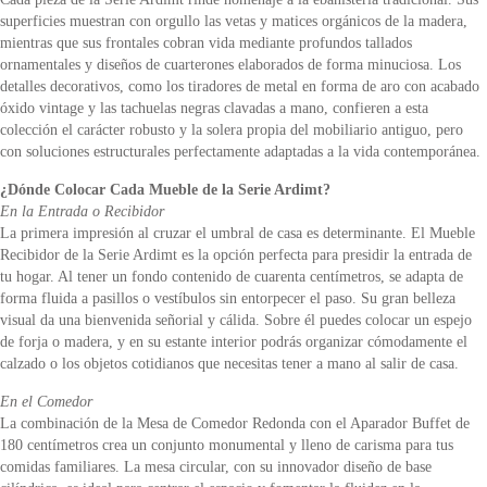
superficies muestran con orgullo las vetas y matices orgánicos de la madera,
mientras que sus frontales cobran vida mediante profundos tallados
ornamentales y diseños de cuarterones elaborados de forma minuciosa. Los
detalles decorativos, como los tiradores de metal en forma de aro con acabado
óxido vintage y las tachuelas negras clavadas a mano, confieren a esta
colección el carácter robusto y la solera propia del mobiliario antiguo, pero
con soluciones estructurales perfectamente adaptadas a la vida contemporánea.
¿Dónde Colocar Cada Mueble de la Serie Ardimt?
En la Entrada o Recibidor
La primera impresión al cruzar el umbral de casa es determinante. El Mueble
Recibidor de la Serie Ardimt es la opción perfecta para presidir la entrada de
tu hogar. Al tener un fondo contenido de cuarenta centímetros, se adapta de
forma fluida a pasillos o vestíbulos sin entorpecer el paso. Su gran belleza
visual da una bienvenida señorial y cálida. Sobre él puedes colocar un espejo
de forja o madera, y en su estante interior podrás organizar cómodamente el
calzado o los objetos cotidianos que necesitas tener a mano al salir de casa.
En el Comedor
La combinación de la Mesa de Comedor Redonda con el Aparador Buffet de
180 centímetros crea un conjunto monumental y lleno de carisma para tus
comidas familiares. La mesa circular, con su innovador diseño de base