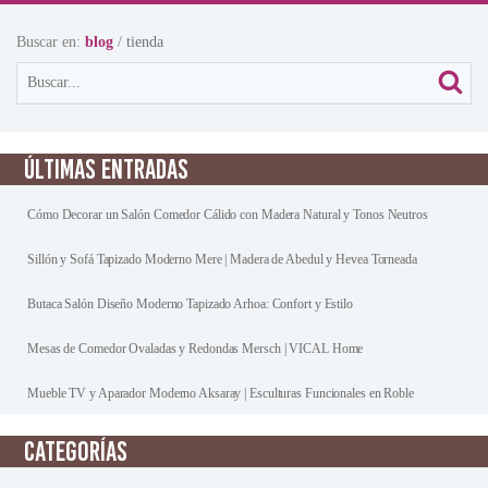
Buscar en:
blog
/
tienda
ÚLTIMAS ENTRADAS
Cómo Decorar un Salón Comedor Cálido con Madera Natural y Tonos Neutros
Sillón y Sofá Tapizado Moderno Mere | Madera de Abedul y Hevea Torneada
Butaca Salón Diseño Moderno Tapizado Arhoa: Confort y Estilo
Mesas de Comedor Ovaladas y Redondas Mersch | VICAL Home
Mueble TV y Aparador Moderno Aksaray | Esculturas Funcionales en Roble
CATEGORÍAS