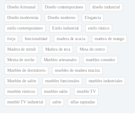
Diseño Artesanal
Diseño contemporáneo
diseño industrial
Diseño modernista
Diseño moderno
Elegancia
estilo contemporáneo
Estilo industrial
estilo rústico
forja
funcionalidad
madera de acacia
madera de mango
Madera de mindi
Madera de teca
Mesa de centro
Mesita de noche
Muebles artesanales
muebles comedor
Muebles de dormitorio
muebles de madera maciza
Muebles de salón
muebles funcionales
muebles industriales
muebles rústicos
muebles salón
mueble TV
mueble TV industrial
salón
sillas tapizadas