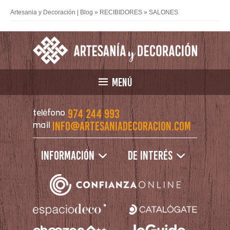
Artesania y Decoración | Blog
»
RECIBIDORES
»
SALONES
MENÚ
974 244 993
teléfono
info@artesaniadecoracion.com
mail
Información
De interés