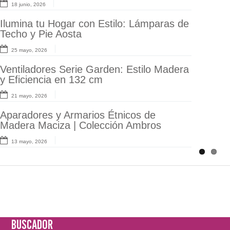
18 junio, 2026
11 mayo, 2026
Ilumina tu Hogar con Estilo: Lámparas de
Armarios Abiertos Amendo: La
Techo y Pie Aosta
Revolución del Almacenaje con Forja
25 mayo, 2026
30 abril, 2026
Ventiladores Serie Garden: Estilo Madera
Sofás y Butacas Mere para Interiores
y Eficiencia en 132 cm
Contemporáneos
21 mayo, 2026
24 abril, 2026
Aparadores y Armarios Étnicos de
Aparadores y Muebles TV Modernos en
Madera Maciza | Colección Ambros
Fresno Lavado y Porcelánico
13 mayo, 2026
23 abril, 2026
BUSCADOR