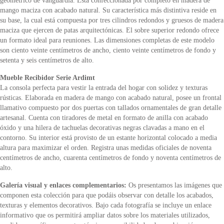
geométrico de vanguardia. Está confeccionada por completo en madera de
mango maciza con acabado natural. Su característica más distintiva reside en
su base, la cual está compuesta por tres cilindros redondos y gruesos de madera
maciza que ejercen de patas arquitectónicas. El sobre superior redondo ofrece
un formato ideal para reuniones. Las dimensiones completas de este modelo
son ciento veinte centímetros de ancho, ciento veinte centímetros de fondo y
setenta y seis centímetros de alto.
Mueble Recibidor Serie Ardimt
La consola perfecta para vestir la entrada del hogar con solidez y texturas
rústicas. Elaborada en madera de mango con acabado natural, posee un frontal
llamativo compuesto por dos puertas con tallados ornamentales de gran detalle
artesanal. Cuenta con tiradores de metal en formato de anilla con acabado
óxido y una hilera de tachuelas decorativas negras clavadas a mano en el
contorno. Su interior está provisto de un estante horizontal colocado a media
altura para maximizar el orden. Registra unas medidas oficiales de noventa
centímetros de ancho, cuarenta centímetros de fondo y noventa centímetros de
alto.
Galería visual y enlaces complementarios:
Os presentamos las imágenes que
componen esta colección para que podáis observar con detalle los acabados,
texturas y elementos decorativos. Bajo cada fotografía se incluye un enlace
informativo que os permitirá ampliar datos sobre los materiales utilizados,