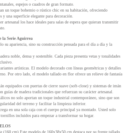
ntanales, espejos o cuadros de gran formato.
an un toque bohemio o rústico chic en su habitación, ofreciendo
 y una superficie elegante para decoración.
er artesanal los hace ideales para salas de espera que quieran transmitir
sto.
e la Serie Aguirrea
lo su apariencia, sino su construcción pensada para el día a día y la
dera noble, densa y sostenible. Cada pieza presenta vetas y tonalidades
clusivo.
iantes artísticas. El modelo decorado con líneas geométricas y detalles
no. Por otro lado, el modelo tallado en flor ofrece un relieve de fantasía
 equipados con puertas de cierre suave (soft-close) y sistemas de imán
 guías de madera tradicionales que refuerzan su carácter artesanal.
álicos no solo aportan un toque industrial contemporáneo, sino que son
gularidad del terreno y facilitar la limpieza inferior.
rega en una sola caja con el cuerpo principal ya montado. Usted solo
 tornillos incluidos para empezar a transformar su hogar.
DELOS
ía
(160 cm) Este modelo de 160x38x50 cm destaca por su frente tallado