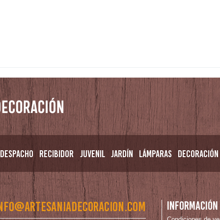
Despacho
Recibidor
Juvenil
Jardín
Lámparas
Decoración
nfo@artesaniadecoracion.com
Información
Condiciones de ve