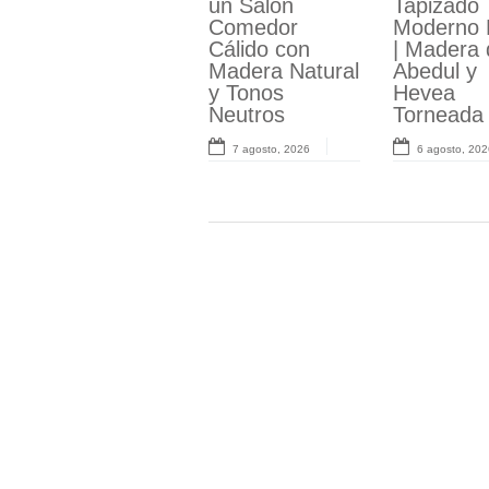
un Salón
Aparador
Tapizado
de Lujo
Comedor
Moderno
Moderno 
Contemp
Cálido con
Aksaray |
| Madera 
o: Serie R
Madera Natural
Esculturas
Abedul y
Sillas Aiz
y Tonos
Funcionales en
Hevea
31 julio, 2026
Neutros
Roble
Torneada
7 agosto, 2026
3 agosto, 2026
6 agosto, 202