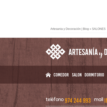
Artesania y Decoración | Blog
»
SALONES
Comedor
Salon
Dormitorio
974 244 993
i
teléfono
mail