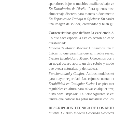
aparadores bajos o muebles auxiliares bajo ve
En Dormitorios de Diseño:
Para quienes busc
almacenaje discreto para mantas o documentos
En Espacios de Trabajo u Oficinas:
Su caráct
una imagen de solidez, creatividad y buen gu
Características que definen la excelencia d
Lo que hace especial a esta colección no es so
durabilidad:
Madera de Mango Maciza:
Utilizamos una ma
únicas, lo que garantiza que su mueble sea ex
Frentes Esculpidos a Mano:
Ofrecemos dos var
en nogal oscuro aporta un aire sobrio y moder
que evoca naturaleza y delicadeza.
Funcionalidad y Confort:
Ambos modelos están
para mayor seguridad. Los cajones cuentan con
Estabilidad en Cualquier Suelo:
Los pies met
regulables en altura para salvar cualquier irre
Listo para Disfrutar:
La Serie Aguirrea se ent
tendrá que colocar las patas metálicas con los
DESCRIPCIÓN TÉCNICA DE LOS MO
Mueble TV Bajo Madera Decorada Geometr