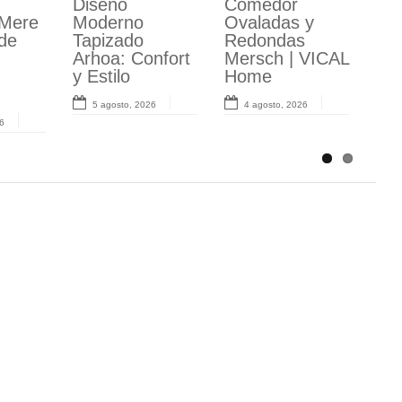
Diseño
Artesanales
Comedor
Salón
Mere
oráne
Moderno
Truel: Pino
Ovaladas y
Comedor:
de
ize y
Tapizado
Reciclado para
Redondas
Estilo Industrial
ola
Arhoa: Confort
Salón y
Mersch | VICAL
Cálido con la
y Estilo
Dormitorio
Home
Colección
Althaus y
5 agosto, 2026
30 julio, 2026
4 agosto, 2026
Aikema
6
24 julio, 2026