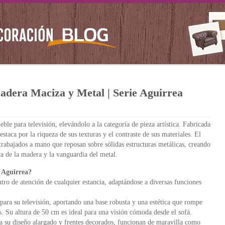
dera Maciza y Metal | Serie Aguirrea
le para televisión, elevándolo a la categoría de pieza artística. Fabricada
taca por la riqueza de sus texturas y el contraste de sus materiales. El
 trabajados a mano que reposan sobre sólidas estructuras metálicas, creando
ca de la madera y la vanguardia del metal.
e Aguirrea?
ntro de atención de cualquier estancia, adaptándose a diversas funciones
ara su televisión, aportando una base robusta y una estética que rompe
os. Su altura de 50 cm es ideal para una visión cómoda desde el sofá.
a su diseño alargado y frentes decorados, funcionan de maravilla como