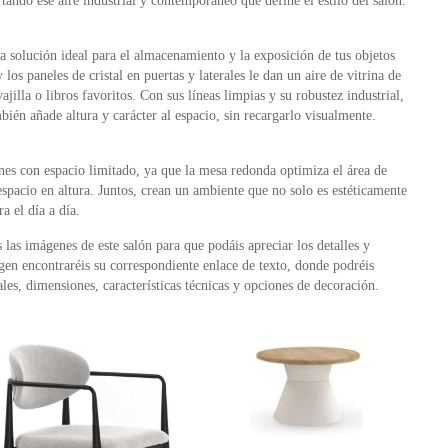
rtando ese aire industrial y contemporáneo que define el estilo del salón.
la solución ideal para el almacenamiento y la exposición de tus objetos
los paneles de cristal en puertas y laterales le dan un aire de vitrina de
vajilla o libros favoritos. Con sus líneas limpias y su robustez industrial,
mbién añade altura y carácter al espacio, sin recargarlo visualmente.
nes con espacio limitado, ya que la mesa redonda optimiza el área de
 espacio en altura. Juntos, crean un ambiente que no solo es estéticamente
a el día a día.
as imágenes de este salón para que podáis apreciar los detalles y
gen encontraréis su correspondiente enlace de texto, donde podréis
es, dimensiones, características técnicas y opciones de decoración.