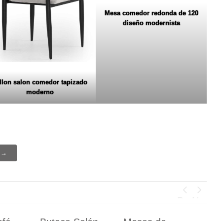
Mesa comedor redonda de 120
diseño modernista
llon salon comedor tapizado
moderno
e →
Previous
Next