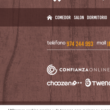
Comedor
Salon
Dormitorio
974 244 993
i
teléfono
mail
|
|
Aviso Legal
Política de Privacidad
Polí