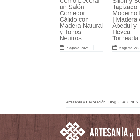
Cómo Decorar
Mueble TV y
Sillón y S
Salón Co
un Salón
Aparador
Tapizado
de Lujo
Comedor
Moderno
Moderno 
Contemp
Cálido con
Aksaray |
| Madera 
o: Serie R
Madera Natural
Esculturas
Abedul y
Sillas Aiz
y Tonos
Funcionales en
Hevea
31 julio, 2026
Neutros
Roble
Torneada
7 agosto, 2026
3 agosto, 2026
6 agosto, 202
Artesania y Decoración | Blog
»
SALONES