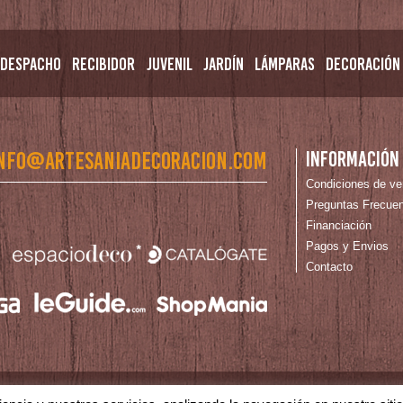
Despacho
Recibidor
Juvenil
Jardín
Lámparas
Decoración
nfo@artesaniadecoracion.com
Información
Condiciones de ve
Preguntas Frecue
Financiación
Pagos y Envios
Contacto
tica de Cookies