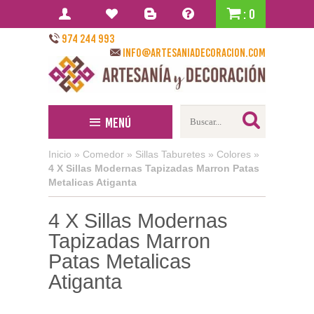
: 0
974 244 993
info@artesaniadecoracion.com
Menú
Inicio
»
Comedor
»
Sillas Taburetes
»
Colores
»
4 X Sillas Modernas Tapizadas Marron Patas
Metalicas Atiganta
4 X Sillas Modernas
Tapizadas Marron
Patas Metalicas
Atiganta