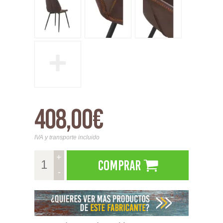
+
408,00€
IVA y transporte incluido
+
Comprar
-