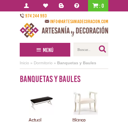
: 0
974 244 993
info@artesaniadecoracion.com
Menú
Inicio
»
Dormitorio
»
Banquetas y Baules
Banquetas y Baules
Actual
Blanco