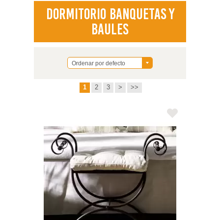
Dormitorio Banquetas y
Baules
Ordenar por defecto
1
2
3
>
>>