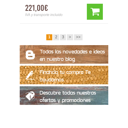
221,00€
IVA y transporte incluido
1
2
3
>
>>
Todas las novedades e ideas
en nuestro blog
Financia tu compra Te
ayudamos
Descubre todas nuestras
ofertas y promociones