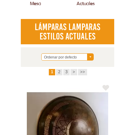
Mesa
Actuales
Modernas
Lámparas Lamparas
Estilos Actuales
Ordenar por defecto
1
2
3
>
>>