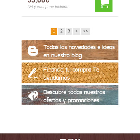
IVA y transporte incluido
1
2
3
>
>>
Todas las novedades e ideas
en nuestro blog
Financia tu compra Te
ayudamos
Descubre todas nuestras
ofertas y promociones