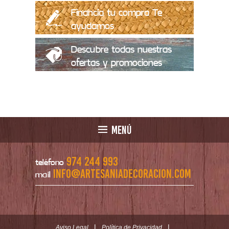
Financia tu compra Te
ayudamos
Descubre todas nuestras
ofertas y promociones
MENÚ
974 244 993
teléfono
info@artesaniadecoracion.com
mail
|
|
Aviso Legal
Política de Privacidad