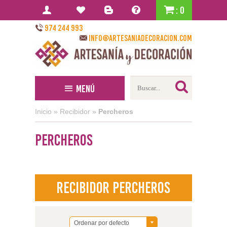
: 0
974 244 993
info@artesaniadecoracion.com
Menú
Inicio
»
Recibidor
»
Percheros
Percheros
Recibidor Percheros
Ordenar por defecto