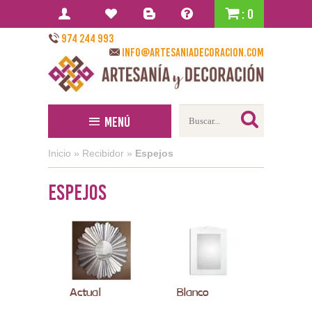
: 0
974 244 993
info@artesaniadecoracion.com
Menú
Inicio
»
Recibidor
»
Espejos
Espejos
Actual
Blanco