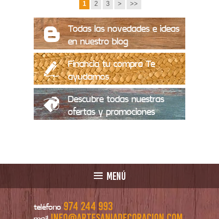
1
2
3
>
>>
Todas las novedades e ideas
en nuestro blog
Financia tu compra Te
ayudamos
Descubre todas nuestras
ofertas y promociones
MENÚ
974 244 993
teléfono
info@artesaniadecoracion.com
mail