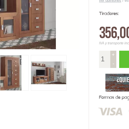
ver opiniones
/
es
Tiradores:
356,0
IVA y transporte in
+
-
Formas de pago