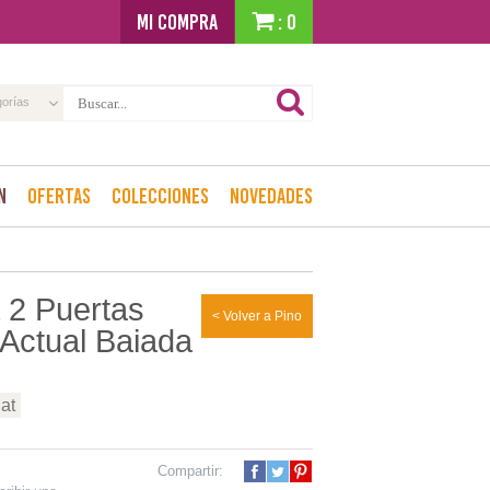
MI COMPRA
: 0
gorías
n
Ofertas
Colecciones
Novedades
 2 Puertas
< Volver a Pino
 Actual Baiada
at
Compartir: