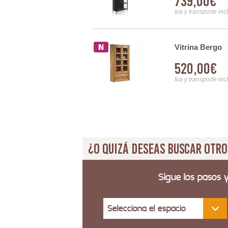
739,00€
Iva y transporte inc
era Natural y Cristal
Vitrina Bergo
520,00€
Iva y transporte inc
¿O quizá deseas buscar otro
Sigue los pasos 
Selecciona el espacio