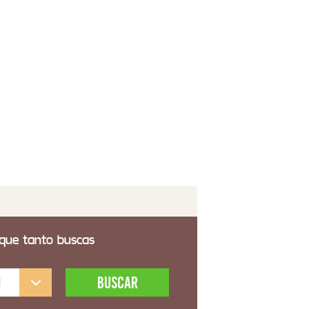
9,00€
 transporte incluido
ina 2 Puertas Rustico Actual Baiada
4,00€
 transporte incluido
 que tanto buscas
l