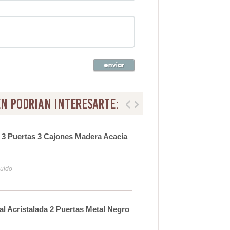
n podrian interesarte:
 3 Puertas 3 Cajones Madera Acacia
Alac
Act
50
luido
Iva y
ial Acristalada 2 Puertas Metal Negro
Vitr
Anu