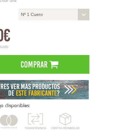
cribir una
Nº 1 Cuero
0€
cluido
Comprar
 disponibles: