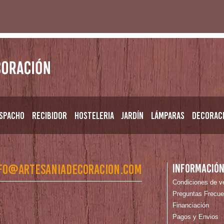
spacho
Recibidor
Hosteleria
Jardín
Lámparas
Decorac
fo@artesaniadecoracion.com
Informació
Condiciones de v
Preguntas Frecue
Financiación
Pagos y Envios