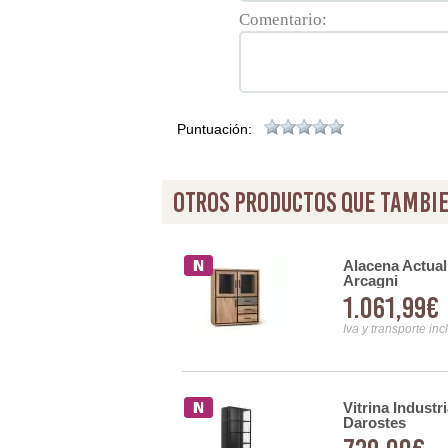
Comentario:
Puntuación:
otros productos que tambie
 y 2 Cajones Madera Pino
Alacena Actual
Arcagni
1.061,99€
Iva y transporte inc
 Cajones Actual Baiada
Vitrina Industr
Darostes