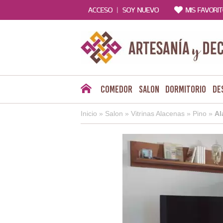
|
ACCESO
SOY NUEVO
MIS FAVORI
Comedor
Salon
Dormitorio
De
Inicio
»
Salon
»
Vitrinas Alacenas
»
Pino
»
Al