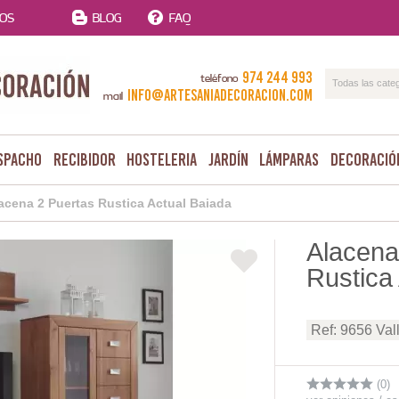
TOS
BLOG
FAQ
974 244 993
teléfono
Todas las cate
info@artesaniadecoracion.com
mail
spacho
Recibidor
Hosteleria
Jardín
Lámparas
Decoració
acena 2 Puertas Rustica Actual Baiada
Alacena
Rustica
Ref: 9656 Vall
(0)