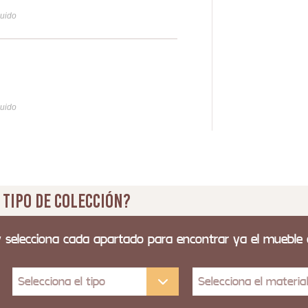
49
luido
Iva y
Vitr
27
luido
Iva y
 tipo de colección?
y selecciona cada apartado para encontrar ya el mueble
Selecciona el tipo
Selecciona el materia