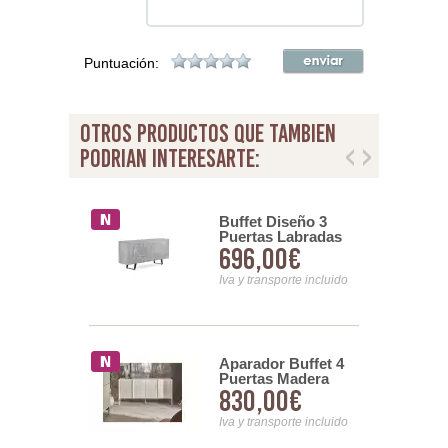
Puntuación:
otros productos que tambien
podrian interesarte:
or Grande
Buffet Diseño 3
 4 Puertas 8
Puertas Labradas
9,99€
696,00€
s Blanco
Color Gris Serie
t
Alcurtar
nsporte incluido
Iva y transporte incluido
Aparador Buffet 4
or Blanco
Puertas Madera
do 4 Puertas
830,00€
0,99€
Mango Blanco
s Serie
Serie Avio
s
Iva y transporte incluido
nsporte incluido