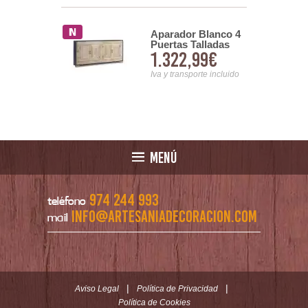
Aparador Blanco 4
or Blanco
Puertas Talladas
do 2 Puertas
1.322,99€
99€
Decoradas Mango
s Serie
Macizo Airoly
s
Iva y transporte incluido
nsporte incluido
MENÚ
974 244 993
teléfono
info@artesaniadecoracion.com
mail
|
|
Aviso Legal
Política de Privacidad
Política de Cookies