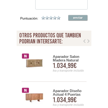
Puntuación:
otros productos que tambien
podrian interesarte:
or Diseño
Aparador Salon
4 Puertas
Madera Natural
,99€
1.034,99€
as Tapa Negra
Grande 4 Puertas
Serie Ardisna
nsporte incluido
Iva y transporte incluido
Aparador Diseño
or Rustico 4
Actual 4 Puertas
 Talladas
1.034,99€
7,99€
Madera de Acacia
Nogal Serie
Serie Adesol
Iva y transporte incluido
nsporte incluido