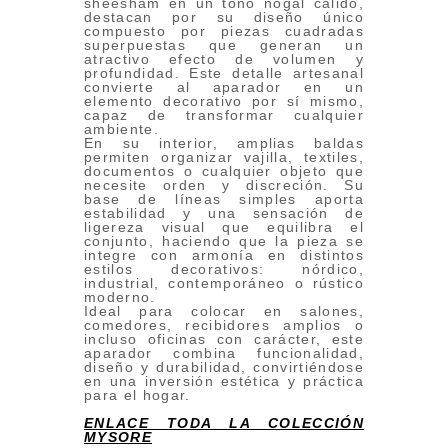
sheesham en un tono nogal cálido,
destacan por su diseño único
compuesto por piezas cuadradas
superpuestas que generan un
atractivo efecto de volumen y
profundidad. Este detalle artesanal
convierte al aparador en un
elemento decorativo por sí mismo,
capaz de transformar cualquier
ambiente.
En su interior, amplias baldas
permiten organizar vajilla, textiles,
documentos o cualquier objeto que
necesite orden y discreción. Su
base de líneas simples aporta
estabilidad y una sensación de
ligereza visual que equilibra el
conjunto, haciendo que la pieza se
integre con armonía en distintos
estilos decorativos: nórdico,
industrial, contemporáneo o rústico
moderno.
Ideal para colocar en salones,
comedores, recibidores amplios o
incluso oficinas con carácter, este
aparador combina funcionalidad,
diseño y durabilidad, convirtiéndose
en una inversión estética y práctica
para el hogar.
ENLACE TODA LA COLECCIÓN
MYSORE