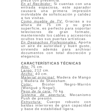
pieza con presencia.
En el Recibidor:
Si cuentas con una
entrada espaciosa, este aparador
causará una primera impresión
inolvidable de sofisticación y calidez
a tus visitas.
Como mueble de TV:
Gracias a su
altura de 75 cm y su gran
superficie, es perfecto para soportar
televisores de gran formato,
manteniendo los cables y accesorios
ocultos tras sus puertas artísticas.
En Despachos Profesionales:
Aporta
un aire de autoridad y buen gusto,
sirviendo además para archivar
documentos con total discreción y
elegancia.
CARACTERÍSTICAS TÉCNICAS
Alto:
75 cm.
Largo:
212 cm.
Ancho:
40 cm.
Material principal:
Madera de Mango
y Madera de Sheesham.
Color:
Bicolor Negro-Marrón
(Wengué y Nogal).
Peso de la caja:
70 kg.
Sistema de apertura:
Mecanismo
Push de presión.
Estructura:
Cuerpo robusto con
baldas interiores de gran capacidad
y base de estabilidad ligera.