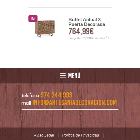
Buffet Actual 3
 Aparador
Puerta Decorada
2 Puertas 3
764,99€
00€
Bicolor Serie
s Serie
Destrans
s
Iva y transporte incluido
nsporte incluido
MENÚ
974 244 993
teléfono
info@artesaniadecoracion.com
mail
|
|
Aviso Legal
Política de Privacidad