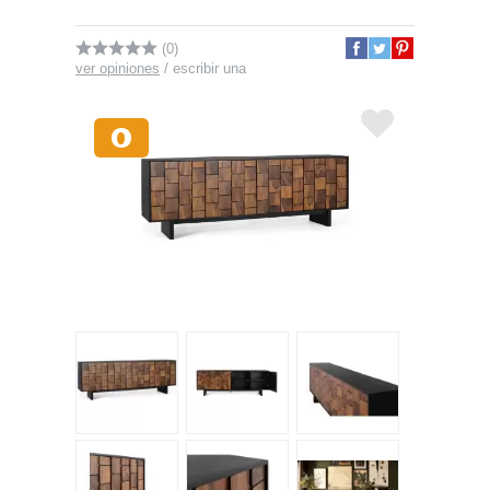
(0)
ver opiniones
/
escribir una