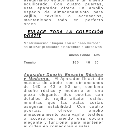
asegurando estabilidad y un diseño
equilibrado. Con cuatro puertas,
este aparador ofrece un amplio
espacio de almacenamiento para
vajilla, textiles o accesorios,
manteniendo todo en perfecto
orden.
ENLACE TODA LA COLECCIÓN
DOAZIT
Mantenimiento : limpiar con un paño húmedo,
no utilizar productos disolventes o abrasivos
Ancho
Fondo
Alto
Tamaño
160
40
80
Aparador Doazit: Encanto Rústico
y Moderno
.
El Aparador Doazit de
madera de abeto, con dimensiones
de 160 x 40 x 80 cm, combina
diseño rústico y moderno en una
pieza elegante. Sus puertas con
detalles de rejilla añaden estilo,
mientras que las patas cortas
aseguran estabilidad. Con cuatro
puertas, ofrece amplio
almacenamiento para vajilla, textiles
o accesorios, siendo una opción
elegante y funcional para mantener
el orden en comedores y salas.