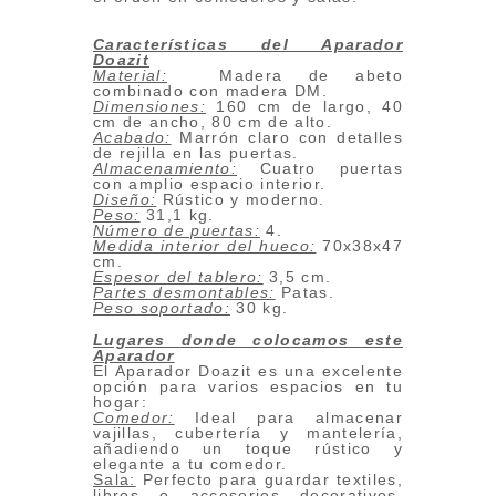
Características del Aparador
Doazit
Material:
Madera de abeto
combinado con madera DM.
Dimensiones:
160 cm de largo, 40
cm de ancho, 80 cm de alto.
Acabado:
Marrón claro con detalles
de rejilla en las puertas.
Almacenamiento:
Cuatro puertas
con amplio espacio interior.
Diseño:
Rústico y moderno.
Peso:
31,1 kg.
Número de puertas:
4.
Medida interior del hueco:
70x38x47
cm.
Espesor del tablero:
3,5 cm.
Partes desmontables:
Patas.
Peso soportado:
30 kg.
Lugares donde colocamos este
Aparador
El Aparador Doazit es una excelente
opción para varios espacios en tu
hogar:
Comedor:
Ideal para almacenar
vajillas, cubertería y mantelería,
añadiendo un toque rústico y
elegante a tu comedor.
Sala:
Perfecto para guardar textiles,
libros o accesorios decorativos,