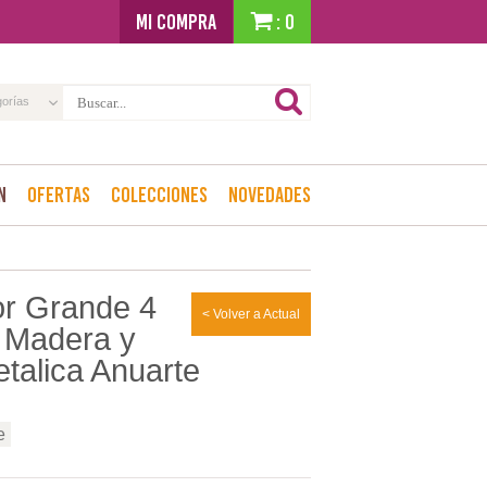
MI COMPRA
: 0
gorías
n
Ofertas
Colecciones
Novedades
r Grande 4
< Volver a Actual
 Madera y
talica Anuarte
e