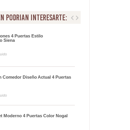
n podrian interesarte:
ones 4 Puertas Estilo
Apa
o Siena
Mad
1.
luido
Iva y
n Comedor Diseño Actual 4 Puertas
Mue
62
luido
Iva y
et Moderno 4 Puertas Color Nogal
Apa
Ser
67