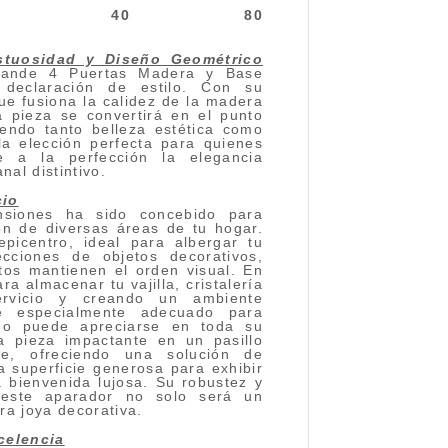
40
80
stuosidad y Diseño Geométrico
ande 4 Puertas Madera y Base
 declaración de estilo. Con su
e fusiona la calidez de la madera
a pieza se convertirá en el punto
iendo tanto belleza estética como
la elección perfecta para quienes
 a la perfección la elegancia
al distintivo.
cio
nsiones ha sido concebido para
ión de diversas áreas de tu hogar.
epicentro, ideal para albergar tu
ecciones de objetos decorativos,
tos mantienen el orden visual. En
ra almacenar tu vajilla, cristalería
servicio y creando un ambiente
ce especialmente adecuado para
ño puede apreciarse en toda su
a pieza impactante en un pasillo
de, ofreciendo una solución de
 superficie generosa para exhibir
a bienvenida lujosa. Su robustez y
 este aparador no solo será un
ra joya decorativa.
celencia