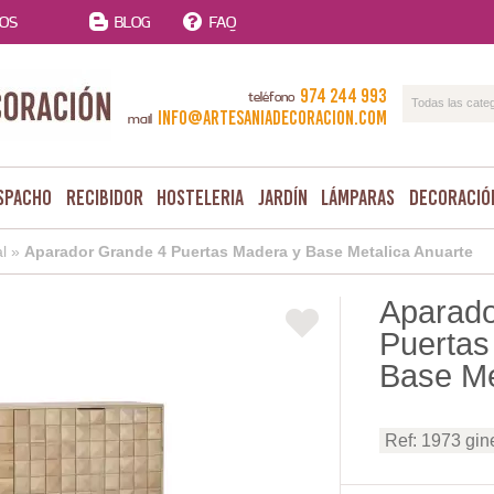
TOS
BLOG
FAQ
974 244 993
teléfono
Todas las cate
info@artesaniadecoracion.com
mail
spacho
Recibidor
Hosteleria
Jardín
Lámparas
Decoració
l
»
Aparador Grande 4 Puertas Madera y Base Metalica Anuarte
Aparado
Puertas
Base Me
Ref: 1973 gin