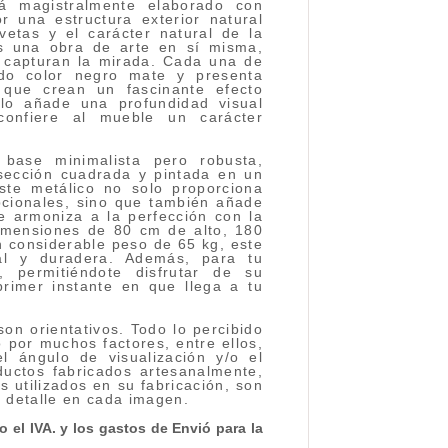
á magistralmente elaborado con
 una estructura exterior natural
vetas y el carácter natural de la
es una obra de arte en sí misma,
 capturan la mirada. Cada una de
ado color negro mate y presenta
 que crean un fascinante efecto
solo añade una profundidad visual
confiere al mueble un carácter
base minimalista pero robusta,
 sección cuadrada y pintada en un
aste metálico no solo proporciona
pcionales, sino que también añade
e armoniza a la perfección con la
imensiones de 80 cm de alto, 180
 considerable peso de 65 kg, este
al y duradera. Además, para tu
, permitiéndote disfrutar de su
primer instante en que llega a tu
on orientativos. Todo lo percibido
 por muchos factores, entre ellos,
el ángulo de visualización y/o el
ductos fabricados artesanalmente,
s utilizados en su fabricación, son
l detalle en cada imagen.
 el IVA. y los gastos de Envió para la