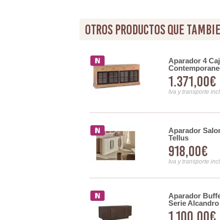
otros productos que tambie
 Surcos 4 Puertas Oro
Aparador 4 Caj
Contemporane
1.371,00€
Iva y transporte inc
Aparador Salo
l Grande 4 Puertas Serie
Tellus
918,00€
Iva y transporte inc
Aparador Buff
 Madera Mango 4 Puertas
Serie Alcandro
1.100,00€