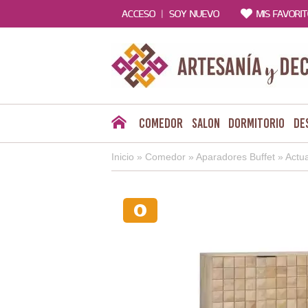
|
ACCESO
SOY NUEVO
MIS FAVORI
Comedor
Salon
Dormitorio
De
Inicio
»
Comedor
»
Aparadores Buffet
»
Actua