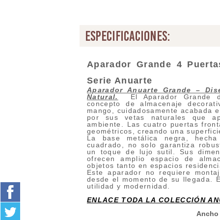
especificaciones:
Aparador Grande 4 Puerta
Serie Anuarte
Aparador Anuarte Grande – Dis
Natural.
El Aparador Grande de
concepto de almacenaje decorat
mango, cuidadosamente acabada en
por sus vetas naturales que ap
ambiente. Las cuatro puertas front
geométricos, creando una superficie
La base metálica negra, hecha
cuadrado, no solo garantiza robus
un toque de lujo sutil. Sus dim
ofrecen amplio espacio de almac
objetos tanto en espacios residenc
Este aparador no requiere montaj
desde el momento de su llegada. Es 
utilidad y modernidad.
ENLACE TODA LA COLECCIÓN A
Ancho