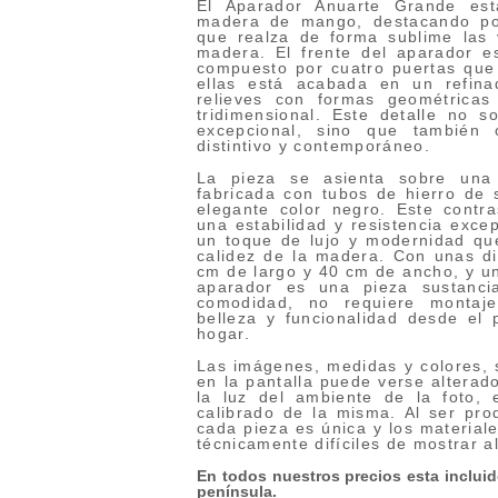
El Aparador Anuarte Grande est
madera de mango, destacando por
que realza de forma sublime las 
madera. El frente del aparador 
compuesto por cuatro puertas que
ellas está acabada en un refin
relieves con formas geométricas
tridimensional. Este detalle no 
excepcional, sino que también 
distintivo y contemporáneo.
La pieza se asienta sobre una 
fabricada con tubos de hierro de
elegante color negro. Este contr
una estabilidad y resistencia exce
un toque de lujo y modernidad qu
calidez de la madera. Con unas d
cm de largo y 40 cm de ancho, y un
aparador es una pieza sustanci
comodidad, no requiere montaje
belleza y funcionalidad desde el 
hogar.
Las imágenes, medidas y colores, s
en la pantalla puede verse alterado
la luz del ambiente de la foto, 
calibrado de la misma. Al ser pro
cada pieza es única y los materiale
técnicamente difíciles de mostrar a
En todos nuestros precios esta incluido
península.