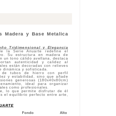
s Madera y Base Metalica
eño Tridimensional y Elegancia
 la Serie Anuarte redefine el
ivo. Su estructura en madera de
 un tono cálido avellana, destaca
ortan autenticidad y calidez al
ales están decoradas con relieves
 dinámica y sofisticada.
 de tubos de hierro con perfil
tez y estabilidad, sino que añade
ensiones generosas (180x40x80cm)
enamiento, ideal para organizar
iales como profesionales.
e, lo que permite disfrutar de él
el equilibrio perfecto entre arte,
NUARTE
Fondo
Alto