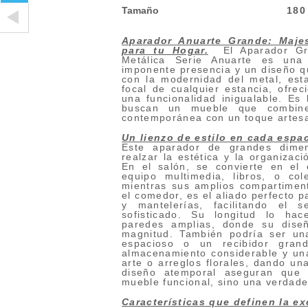
Tamaño
180
Aparador Anuarte Grande: Maje
para tu Hogar
.
El Aparador Gr
Metálica Serie Anuarte es una
imponente presencia y un diseño qu
con la modernidad del metal, est
focal de cualquier estancia, ofrec
una funcionalidad inigualable. Es 
buscan un mueble que combine
contemporánea con un toque artesan
Un lienzo de estilo en cada espa
Este aparador de grandes dime
realzar la estética y la organizac
En el salón, se convierte en el 
equipo multimedia, libros, o col
mientras sus amplios compartimen
el comedor, es el aliado perfecto pa
y mantelerías, facilitando el 
sofisticado. Su longitud lo ha
paredes amplias, donde su dise
magnitud. También podría ser un
espacioso o un recibidor gran
almacenamiento considerable y una
arte o arreglos florales, dando un
diseño atemporal aseguran que
mueble funcional, sino una verdade
Características que definen la ex