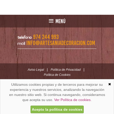
MENÚ
974 244 993
teléfono
info@artesaniadecoracion.com
mail
|
|
Aviso Legal
Política de Privacidad
Política de Cookies
✖
Utilizamos cookies propias y de terceros para mejorar su
ARTESANÍAYDECORACION.COM
C/ Padre Huesca nº 30 | Oficina C/ Roldán nº 5 -3º
experiencia y nuestros servicios, analizando la navegación
Huesca (España)
en nuestro sitio web. Si continua navegando, consideramos
que acepta su uso.
Ver Política de cookies.
Acepto la política de cookies