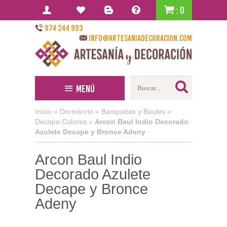
: 0
974 244 993
info@artesaniadecoracion.com
Menú
Inicio
»
Dormitorio
»
Banquetas y Baules
»
Decape Colores
»
Arcon Baul Indio Decorado
Azulete Decape y Bronce Adeny
Arcon Baul Indio
Decorado Azulete
Decape y Bronce
Adeny