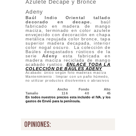
Azulete Decape y Bronce
Adeny
Baúl Indio Oriental tallado
decorado en decape
.
baúl
fabricado en madera de mango
maciza, terminado en color azulete
envejecido con decoración en chapa
metálica repujada color bronce, tapa
superior madera decapada, interior
color nogal oscuro. La colección de
Baúles desgastados rústicos de la
serie
Adeny
esta fabricada en
madera maciza reciclada de mango
acabado rustico.
ENLACE TODA LA
COLECCIÓN DE BAULES ADENY
Acabado: único según foto maderas maciza
Mantenimiento : limpiar con un paño húmedo,
no utilizar productos disolventes o abrasivos
Ancho
Fondo
Alto
Tamaño
116
40
45
En todos nuestros precios esta incluido el IVA. y los
gastos de Envió para la península.
opiniones: