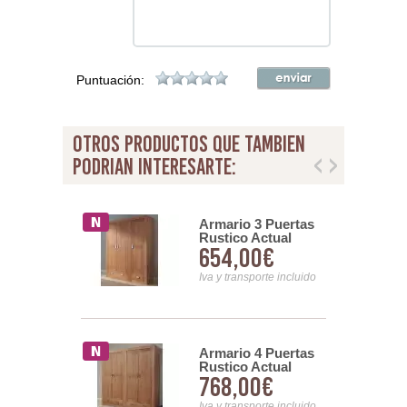
Puntuación:
otros productos que tambien
podrian interesarte:
Armario 3 Puertas
o Rustico 2
Rustico Actual
s Decoradas
654,00€
,99€
Baiada
las y Metal
a
Iva y transporte incluido
nsporte incluido
o 4 Puertas
Armario 4 Puertas
Rustico
Rustico Actual
8,00€
768,00€
a Olmo
Baiada
lds
nsporte incluido
Iva y transporte incluido