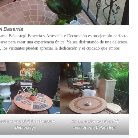
i Baserria
ante Belaustegi Baserria y Artesanía y Decoración es un ejemplo perfecto
narse para crear una experiencia única. Ya sea disfrutando de una deliciosa
 los visitantes pueden apreciar la dedicación y el cuidado que ambos
ncón especial del restaurante
Vista interior exterior del
Belaustegi
restaurante Belaustegi