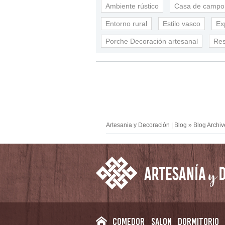
Ambiente rústico
Casa de campo
Entorno rural
Estilo vasco
Ex
Porche Decoración artesanal
Res
Artesania y Decoración | Blog
» Blog Archiv
Comedor
Salon
Dormitorio