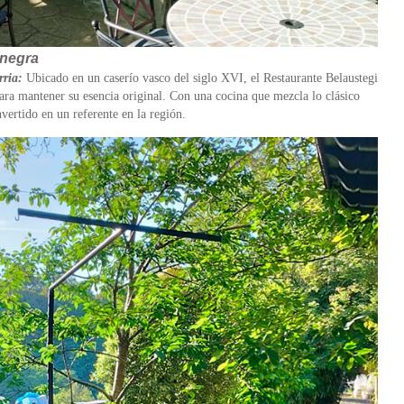
 negra
rria:
Ubicado en un caserío vasco del siglo XVI, el Restaurante Belaustegi
ara mantener su esencia original. Con una cocina que mezcla lo clásico
nvertido en un referente en la región.