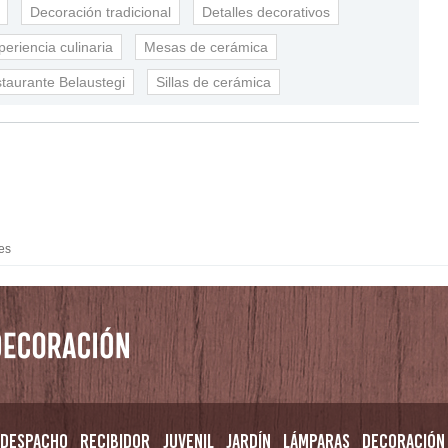
Decoración tradicional
Detalles decorativos
periencia culinaria
Mesas de cerámica
taurante Belaustegi
Sillas de cerámica
es
Despacho
Recibidor
Juvenil
Jardín
Lámparas
Decoración