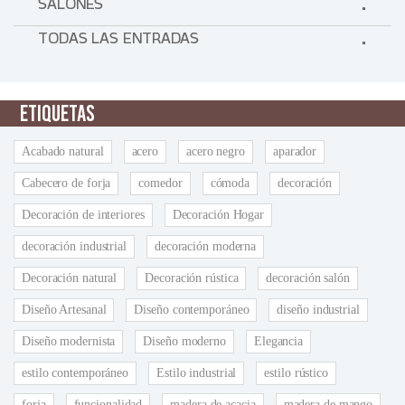
SALONES
TODAS LAS ENTRADAS
ETIQUETAS
Acabado natural
acero
acero negro
aparador
Cabecero de forja
comedor
cómoda
decoración
Decoración de interiores
Decoración Hogar
decoración industrial
decoración moderna
Decoración natural
Decoración rústica
decoración salón
Diseño Artesanal
Diseño contemporáneo
diseño industrial
Diseño modernista
Diseño moderno
Elegancia
estilo contemporáneo
Estilo industrial
estilo rústico
forja
funcionalidad
madera de acacia
madera de mango