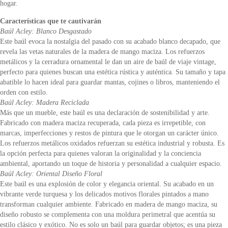
hogar.
Características que te cautivarán
Baúl Acley: Blanco Desgastado
Este baúl evoca la nostalgia del pasado con su acabado blanco decapado, que
revela las vetas naturales de la madera de mango maciza. Los refuerzos
metálicos y la cerradura ornamental le dan un aire de baúl de viaje vintage,
perfecto para quienes buscan una estética rústica y auténtica. Su tamaño y tapa
abatible lo hacen ideal para guardar mantas, cojines o libros, manteniendo el
orden con estilo.
Baúl Acley: Madera Reciclada
Más que un mueble, este baúl es una declaración de sostenibilidad y arte.
Fabricado con madera maciza recuperada, cada pieza es irrepetible, con
marcas, imperfecciones y restos de pintura que le otorgan un carácter único.
Los refuerzos metálicos oxidados refuerzan su estética industrial y robusta. Es
la opción perfecta para quienes valoran la originalidad y la conciencia
ambiental, aportando un toque de historia y personalidad a cualquier espacio.
Baúl Acley: Oriental Diseño Floral
Este baúl es una explosión de color y elegancia oriental. Su acabado en un
vibrante verde turquesa y los delicados motivos florales pintados a mano
transforman cualquier ambiente. Fabricado en madera de mango maciza, su
diseño robusto se complementa con una moldura perimetral que acentúa su
estilo clásico y exótico. No es solo un baúl para guardar objetos; es una pieza