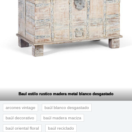
Baul estilo rustico madera metal blanco desgastado
arcones vintage
baúl blanco desgastado
baúl decorativo
baúl madera maciza
baúl oriental floral
baúl reciclado