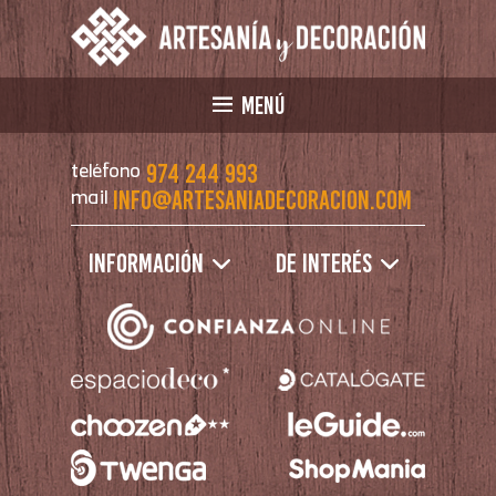
MENÚ
974 244 993
teléfono
info@artesaniadecoracion.com
mail
Información
De interés