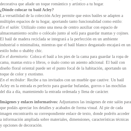
decorativa que añade un toque romántico y artístico a tu hogar.
¿Dónde colocar tu baúl Acley?
La versatilidad de la colección Acley permite que estos baúles se adapten a
múltiples espacios de tu hogar, aportando tanto funcionalidad como estilo:
En el salón:
Utilízalo como una mesa de centro auxiliar con espacio de
almacenamiento oculto o colócalo junto al sofá para guardar mantas y cojines.
El baúl de madera reciclada se integrará a la perfección en un ambiente
industrial o minimalista, mientras que el baúl blanco desgastado encajará en un
estilo boho o shabby chic.
En el dormitorio:
Coloca el baúl a los pies de la cama para guardar la ropa de
cama, mantas extra o libros, o úsalo como un asiento adicional. El baúl con
diseño floral oriental puede ser el punto focal de la habitación, aportando un
toque de color y exotismo.
En el recibidor:
Recibe a tus invitados con un mueble que cautive. Un baúl
Acley en la entrada es perfecto para guardar bufandas, gorros o las mochilas
del día a día, manteniendo la entrada ordenada y llena de carácter.
Imágenes y enlaces informativos:
Adjuntamos las imágenes de este salón para
que podáis apreciar los detalles y acabados de forma visual. Al pie de cada
imagen encontraréis su correspondiente enlace de texto, donde podréis acceder
a información ampliada sobre materiales, dimensiones, características técnicas
y opciones de decoración.