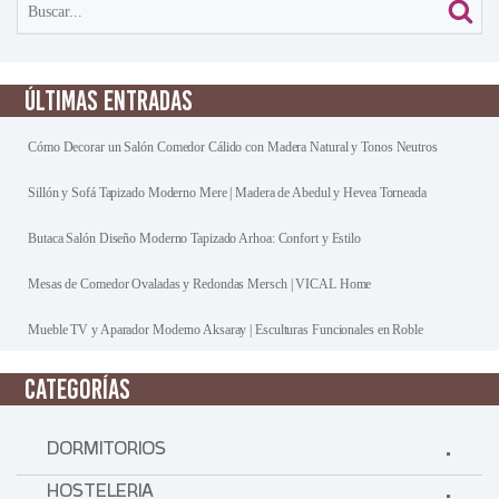
ÚLTIMAS ENTRADAS
Cómo Decorar un Salón Comedor Cálido con Madera Natural y Tonos Neutros
Sillón y Sofá Tapizado Moderno Mere | Madera de Abedul y Hevea Torneada
Butaca Salón Diseño Moderno Tapizado Arhoa: Confort y Estilo
Mesas de Comedor Ovaladas y Redondas Mersch | VICAL Home
Mueble TV y Aparador Moderno Aksaray | Esculturas Funcionales en Roble
CATEGORÍAS
DORMITORIOS
HOSTELERIA