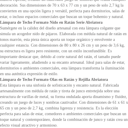
decoración. Sus dimensiones de 70 x 63 x 77 cm y un peso de solo 2,7 kg la
convierten en una opción ligera y versátil, perfecta para dormitorios, salas de
estar, o incluso espacios comerciales que buscan un toque bohemio y natural.
Lámpara de Techo Formato Nido en Ratán Serie Abriatora
Sumérgete en la calidez del diseño artesanal con esta lámpara colgante que
simula un acogedor nido de pájaros. Elaborada con médula natural de ratán en
tonos marrón, esta pieza única aporta un toque orgánico y envolvente a
cualquier estancia. Con dimensiones de 80 x 80 x 26 cm y un peso de 3,6 kg,
su estructura es ligera pero resistente, con un estilo inconfundible. Es
importante destacar que, debido al corte natural del ratán, el tamaño puede
variar ligeramente, añadiendo a su encanto artesanal. Ideal para salas de estar,
dormitorios o ambientes comerciales, esta lámpara transforma la iluminación
en una auténtica expresión de estilo.
Lámpara de Techo Formato Olas en Ratán y Rejilla Abriatora
Esta lámpara es una sinfonía de sofisticación y encanto natural. Fabricada
artesanalmente con médula de ratán y tireta de junco entretejida sobre una
estructura de varillas de metal, su forma ondulada aporta dinamismo y fluidez,
creando un juego de luces y sombras cautivador. Con dimensiones de 61 x 61 x
65 cm y un peso de 2,7 kg, combina ligereza y resistencia. Es la elección
perfecta para salas de estar, comedores o ambientes comerciales que buscan un
toque natural y contemporáneo, donde la combinación de junco y ratán crea un
efecto visual atractivo y armonioso.