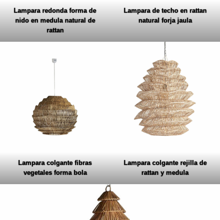
Lampara redonda forma de
Lampara de techo en rattan
nido en medula natural de
natural forja jaula
rattan
Lampara colgante fibras
Lampara colgante rejilla de
vegetales forma bola
rattan y medula