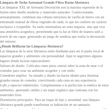
Lámpara de Techo Artesanal Grande Fibra Ratán Abriatora
Las lámparas XXL de Artesanía Decoración son la máxima expresión de la
fusión entre diseño moderno y materiales naturales. Confeccionadas
artesanalmente, combinan una robusta estructura de varilla de hierro con un
entramado manual de fibras vegetales de ratán, lo que les confiere un carácter
exclusivo e irrepetible. Su estilo minimalista no resta impacto, sino que crea
una atmósfera acogedora, permitiendo que la luz se filtre de manera sutil a
través de sus capas, generando un juego de sombras que realza la decoración
del entorno.
¿Dónde Brillarán las Lámparas Abriatora?
Las lámparas de la serie Abriatora están diseñadas para ser el punto focal de
espacios grandes y ambientes con personalidad. Aquí te sugerimos algunos
lugares donde lucirán espectaculares:
Salones de diseño:
Colócalas como pieza central sobre la zona de estar o el
comedor para crear un ambiente acogedor y con estilo.
Comedores amplios:
Su tamaño y diseño las hacen ideales para iluminar
grandes mesas de comedor, convirtiendo cada cena en una experiencia.
Lofts y espacios industriales:
Complementan a la perfección la estética de estos
ambientes, aportando calidez y un toque orgánico que contrasta con los
materiales fríos.
Dormitorios principales:
Para un toque de lujo y serenidad, una lámpara
Abriatora grande puede transformar tu habitación en un santuario.