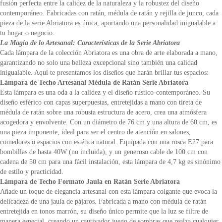
fusión perfecta entre la calidez de la naturaleza y la robustez del diseño
contemporáneo. Fabricadas con ratán, médula de ratán y rejilla de junco, cada
pieza de la serie Abriatora es única, aportando una personalidad inigualable a
tu hogar o negocio.
La Magia de lo Artesanal: Características de la Serie Abriatora
Cada lámpara de la colección Abriatora es una obra de arte elaborada a mano,
garantizando no solo una belleza excepcional sino también una calidad
inigualable. Aquí te presentamos los diseños que harán brillar tus espacios:
Lámpara de Techo Artesanal Médula de Ratán Serie Abriatora
Esta lámpara es una oda a la calidez y el diseño rústico-contemporáneo. Su
diseño esférico con capas superpuestas, entretejidas a mano con tireta de
médula de ratán sobre una robusta estructura de acero, crea una atmósfera
acogedora y envolvente. Con un diámetro de 76 cm y una altura de 60 cm, es
una pieza imponente, ideal para ser el centro de atención en salones,
comedores o espacios con estética natural. Equipada con una rosca E27 para
bombillas de hasta 40W (no incluida), y un generoso cable de 100 cm con
cadena de 50 cm para una fácil instalación, esta lámpara de 4,7 kg es sinónimo
de estilo y practicidad.
Lámpara de Techo Formato Jaula en Ratán Serie Abriatora
Añade un toque de elegancia artesanal con esta lámpara colgante que evoca la
delicadeza de una jaula de pájaros. Fabricada a mano con médula de ratán
entretejida en tonos marrón, su diseño único permite que la luz se filtre de
manera especial, creando un cautivador juego de sombras que realza cualquier