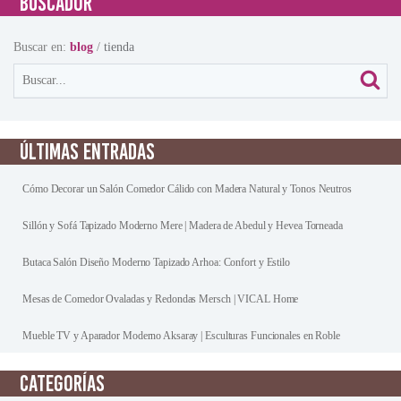
BUSCADOR
Buscar en:
blog
/
tienda
ÚLTIMAS ENTRADAS
Cómo Decorar un Salón Comedor Cálido con Madera Natural y Tonos Neutros
Sillón y Sofá Tapizado Moderno Mere | Madera de Abedul y Hevea Torneada
Butaca Salón Diseño Moderno Tapizado Arhoa: Confort y Estilo
Mesas de Comedor Ovaladas y Redondas Mersch | VICAL Home
Mueble TV y Aparador Moderno Aksaray | Esculturas Funcionales en Roble
CATEGORÍAS