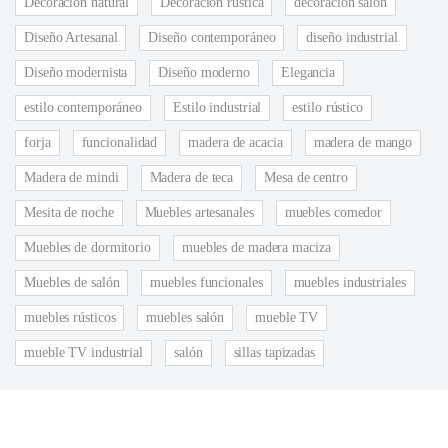
Decoración natural
Decoración rústica
decoración salón
Diseño Artesanal
Diseño contemporáneo
diseño industrial
Diseño modernista
Diseño moderno
Elegancia
estilo contemporáneo
Estilo industrial
estilo rústico
forja
funcionalidad
madera de acacia
madera de mango
Madera de mindi
Madera de teca
Mesa de centro
Mesita de noche
Muebles artesanales
muebles comedor
Muebles de dormitorio
muebles de madera maciza
Muebles de salón
muebles funcionales
muebles industriales
muebles rústicos
muebles salón
mueble TV
mueble TV industrial
salón
sillas tapizadas