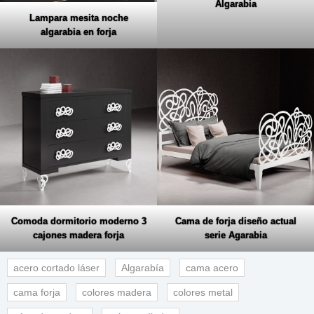
Algarabia
Lampara mesita noche
algarabia en forja
Comoda dormitorio moderno 3
Cama de forja diseño actual
cajones madera forja
serie Agarabia
acero cortado láser
Algarabía
cama acero
cama forja
colores madera
colores metal