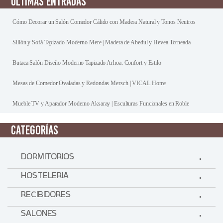
ÚLTIMAS ENTRADAS
Cómo Decorar un Salón Comedor Cálido con Madera Natural y Tonos Neutros
Sillón y Sofá Tapizado Moderno Mere | Madera de Abedul y Hevea Torneada
Butaca Salón Diseño Moderno Tapizado Arhoa: Confort y Estilo
Mesas de Comedor Ovaladas y Redondas Mersch | VICAL Home
Mueble TV y Aparador Moderno Aksaray | Esculturas Funcionales en Roble
CATEGORÍAS
DORMITORIOS
HOSTELERIA
RECIBIDORES
SALONES