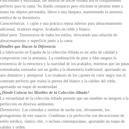
Funcionales y estilizadas, las mesitas de noche Albada son el complemento
perfecto para tu cama. Su diseño compacto pero eficiente te permite tener a
mano tus objetos personales, libros o una lámpara, manteniendo la armonía
estética de tu dormitorio.
Características:
1 cajón y una práctica repisa inferior para almacenamiento
adicional, tiradores negros. Acabados en roble y blanco.
Ideal para:
Dormitorios de todos los estilos, ofreciendo una solución de
almacenamiento y superficie junto a la cama.
Detalles que Hacen la Diferencia
La fabricación en España de la colección Albada es un sello de calidad y
compromiso con la artesanía. La combinación de pino y fdm asegura la
resistencia de la estructura y la suavidad de los acabados, mientras que las patas
redondeadas torneadas son un guiño a la ebanistería tradicional, aportando un
aire distintivo y atemporal. Los tiradores de los cajones en color negro son el
contraste perfecto que realza la pureza del blanco y la calidez del roble,
aportando un toque de modernidad.
¿Dónde Colocar los Muebles de la Colección Albada?
La versatilidad de la colección Albada permite que sus muebles se integren a la
perfección en diversos ambientes:
Dormitorios:
Las cómodas y mesitas de noche son, obviamente, los
protagonistas de este espacio. Combinan a la perfección con decoraciones de
estilo nórdico, rústico chic, o incluso contemporáneo, aportando un toque de
calidez y orden.