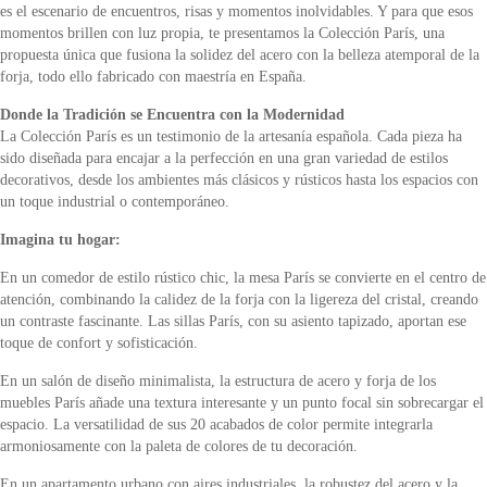
es el escenario de encuentros, risas y momentos inolvidables. Y para que esos
momentos brillen con luz propia, te presentamos la Colección París, una
propuesta única que fusiona la solidez del acero con la belleza atemporal de la
forja, todo ello fabricado con maestría en España.
Donde la Tradición se Encuentra con la Modernidad
La Colección París es un testimonio de la artesanía española. Cada pieza ha
sido diseñada para encajar a la perfección en una gran variedad de estilos
decorativos, desde los ambientes más clásicos y rústicos hasta los espacios con
un toque industrial o contemporáneo.
Imagina tu hogar:
En un comedor de estilo rústico chic, la mesa París se convierte en el centro de
atención, combinando la calidez de la forja con la ligereza del cristal, creando
un contraste fascinante. Las sillas París, con su asiento tapizado, aportan ese
toque de confort y sofisticación.
En un salón de diseño minimalista, la estructura de acero y forja de los
muebles París añade una textura interesante y un punto focal sin sobrecargar el
espacio. La versatilidad de sus 20 acabados de color permite integrarla
armoniosamente con la paleta de colores de tu decoración.
En un apartamento urbano con aires industriales, la robustez del acero y la