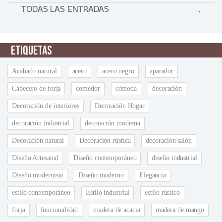
TODAS LAS ENTRADAS
ETIQUETAS
Acabado natural
acero
acero negro
aparador
Cabecero de forja
comedor
cómoda
decoración
Decoración de interiores
Decoración Hogar
decoración industrial
decoración moderna
Decoración natural
Decoración rústica
decoración salón
Diseño Artesanal
Diseño contemporáneo
diseño industrial
Diseño modernista
Diseño moderno
Elegancia
estilo contemporáneo
Estilo industrial
estilo rústico
forja
funcionalidad
madera de acacia
madera de mango