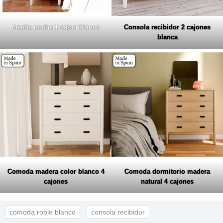
Mesita noche 1 cajon blanco
Consola recibidor 2 cajones
blanca
Comoda madera color blanco 4
Comoda dormitorio madera
cajones
natural 4 cajones
cómoda roble blanco
consola recibidor