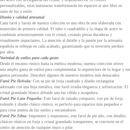
personalizables, estas luminarias transformarán tus espacios al aire libre en
oasis de luz y estilo.
Diseño y calidad artesanal
Cada farol y farola de nuestra colección es una obra de arte elaborada con
materiales de primera calidad. El tubo o cuadradillo y la chapa de acero se
combinan armoniosamente con el cristal, creando piezas duraderas y
visualmente impactantes. La atención al detalle y la pasión por la artesanía
española se reflejan en cada acabado, garantizando que tu inversión perdure
por años.
Variedad de estilos para cada gusto
Desde el encanto rústico hasta la estética moderna, nuestra colección ofrece
una amplia gama de estilos para complementar la arquitectura de tu hogar y tus
gustos personales. Descubre algunos de nuestros modelos más destacados:
Farol Pie Helvola:
Con su pie de forja cuadrado y diseño rectangular
adornado con una hoja metálica, este farol irradia elegancia y sofisticación. El
cristal granulado blanco difunde una luz cálida y acogedora.
Farol Pie Lara Pequeño:
Este farol de tamaño compacto, con pie de forja
redondo y diseño clásico rústico, es perfecto para espacios más pequeños o
para crear puntos de luz sutiles y encantadores.
Farol Pie Edna:
Imponente y majestuoso, este farol de pie alto, con detalles
clásicos rústicos en forja y cristal granulado transparente, se convierte en el
centro de atención de cualquier muro o pilar.