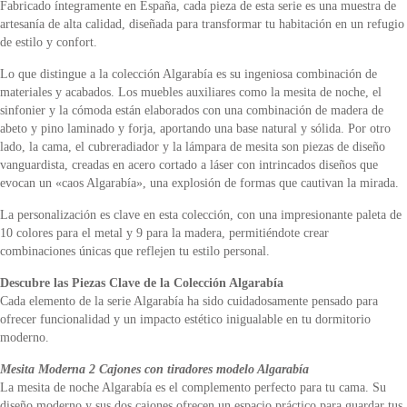
Fabricado íntegramente en España, cada pieza de esta serie es una muestra de
artesanía de alta calidad, diseñada para transformar tu habitación en un refugio
de estilo y confort.
Lo que distingue a la colección Algarabía es su ingeniosa combinación de
materiales y acabados. Los muebles auxiliares como la mesita de noche, el
sinfonier y la cómoda están elaborados con una combinación de madera de
abeto y pino laminado y forja, aportando una base natural y sólida. Por otro
lado, la cama, el cubreradiador y la lámpara de mesita son piezas de diseño
vanguardista, creadas en acero cortado a láser con intrincados diseños que
evocan un «caos Algarabía», una explosión de formas que cautivan la mirada.
La personalización es clave en esta colección, con una impresionante paleta de
10 colores para el metal y 9 para la madera, permitiéndote crear
combinaciones únicas que reflejen tu estilo personal.
Descubre las Piezas Clave de la Colección Algarabía
Cada elemento de la serie Algarabía ha sido cuidadosamente pensado para
ofrecer funcionalidad y un impacto estético inigualable en tu dormitorio
moderno.
Mesita Moderna 2 Cajones con tiradores modelo Algarabía
La mesita de noche Algarabía es el complemento perfecto para tu cama. Su
diseño moderno y sus dos cajones ofrecen un espacio práctico para guardar tus