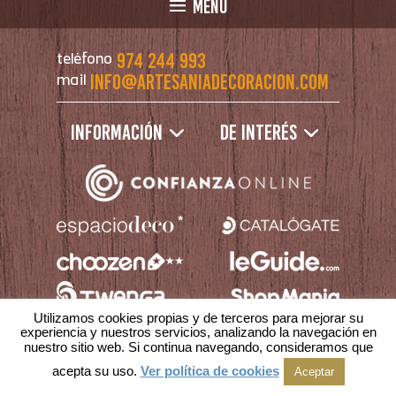
MENÚ
974 244 993
teléfono
info@artesaniadecoracion.com
mail
Información
De interés
Utilizamos cookies propias y de terceros para mejorar su
experiencia y nuestros servicios, analizando la navegación en
nuestro sitio web. Si continua navegando, consideramos que
|
|
Aviso Legal
Política de Privacidad
acepta su uso.
Ver política de cookies
Aceptar
Política de Cookies