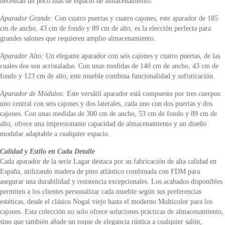
necesitan un poco más de espacio de almacenamiento.
Aparador Grande:
Con cuatro puertas y cuatro cajones, este aparador de 185
cm de ancho, 43 cm de fondo y 89 cm de alto, es la elección perfecta para
grandes salones que requieren amplio almacenamiento.
Aparador Alto:
Un elegante aparador con seis cajones y cuatro puertas, de las
cuales dos son acristaladas. Con unas medidas de 140 cm de ancho, 43 cm de
fondo y 123 cm de alto, este mueble combina funcionalidad y sofisticación.
Aparador de Módulos:
Este versátil aparador está compuesto por tres cuerpos:
uno central con seis cajones y dos laterales, cada uno con dos puertas y dos
cajones. Con unas medidas de 300 cm de ancho, 53 cm de fondo y 89 cm de
alto, ofrece una impresionante capacidad de almacenamiento y un diseño
modular adaptable a cualquier espacio.
Calidad y Estilo en Cada Detalle
Cada aparador de la serie Lagar destaca por su fabricación de alta calidad en
España, utilizando madera de pino atlántico combinada con FDM para
asegurar una durabilidad y resistencia excepcionales. Los acabados disponibles
permiten a los clientes personalizar cada mueble según sus preferencias
estéticas, desde el clásico Nogal viejo hasta el moderno Multicolor para los
cajones. Esta colección no solo ofrece soluciones prácticas de almacenamiento,
sino que también añade un toque de elegancia rústica a cualquier salón,