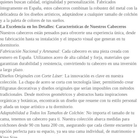
quienes buscan calidad, originalidad y personalización. Fabricados
íntegramente en España, estos cabeceros combinan la robustez del metal con la
delicadeza de los diseños artísticos, adaptándose a cualquier tamaño de colchón
y a la paleta de colores de tus sueños.
La Excelencia en los Detalles: Características de Nuestros Cabeceros
Nuestros cabeceros están pensados para ofrecerte una experiencia única, desde
su fabricación hasta su instalación y el impacto visual que generan en tu
dormitorio.
Fabricación Nacional y Artesanal:
Cada cabecero es una pieza creada con
esmero en España. Utilizamos acero de alta calidad y forja, materiales que
garantizan durabilidad y resistencia, convirtiendo tu cabecero en una inversión
a largo plazo.
Diseños Originales con Corte Láser:
La innovación es clave en nuestra
colección. La chapa de acero se corta con tecnología láser, permitiendo crear
filigranas decorativas y diseños originales que serían imposibles con métodos
tradicionales. Desde motivos geométricos y abstractos hasta inspiraciones
orgánicas y botánicas, encontrarás un diseño que resuene con tu estilo personal
y añada un toque artístico a tu dormitorio.
Adaptabilidad a Todos los Tamaños de Colchón:
No importa el tamaño de tu
cama, tenemos un cabecero para ti. Nuestra colección abarca medidas para
colchones desde 90 cm hasta 200 cm, asegurando que cada cliente encuentre la
opción perfecta para su espacio, ya sea una cama individual, de matrimonio o
King Size.