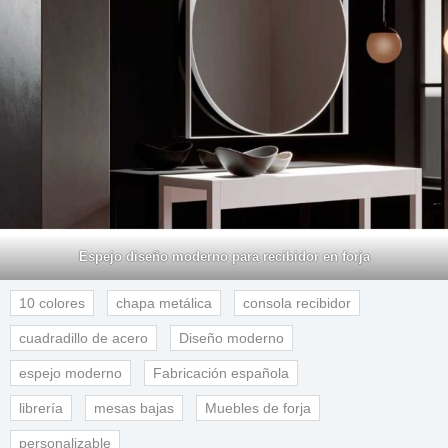
Espejo diseño moderno para recibidor en forja
10 colores
chapa metálica
consola recibidor
cuadradillo de acero
Diseño moderno
espejo moderno
Fabricación española
librería
mesas bajas
Muebles de forja
personalizable