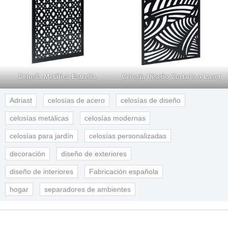
Celosía Metálica Estrella
Celosia Diseño Cortado a Laser
Adriast
celosías de acero
celosías de diseño
celosías metálicas
celosías modernas
celosías para jardín
celosías personalizadas
decoración
diseño de exteriores
diseño de interiores
Fabricación española
hogar
separadores de ambientes