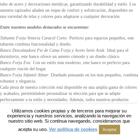
tubo de acero y decoraciones metálicas, garantizando durabilidad y estilo. Los
asientos tapizados añaden un toque de confort y sofisticación, disponibles en
una variedad de telas y colores para adaptarse a cualquier decoración.
Entre nuestros modelos destacados se encuentran:
Taburete Forja Venecia Caracol Corto:
Perfecto para espacios pequeños, este
taburete combina funcionalidad y diseño.
Banco Descalzadora Pie de Cama Forja y Acero Serie Arak:
Ideal para el
dormitorio, este banco ofrece un asiento cómodo y un diseño clásico.
Banco Forja Eva:
Con un estilo más moderno, este banco es perfecto para
cualquier rincón del hogar.
Banco Forja Infantil Abner:
Diseñado pensando en los más pequeños, combina
robustez y elegancia.
Cada pieza de nuestra colección está disponible en una amplia gama de colores
y acabados, permitiéndote personalizar tu elección para que se adapte
perfectamente a tu estilo y necesidades. Además, todos nuestros productos
incluyen IVA y transporte, facilitando tu compra y asegurando que recibas tu
Utilizamos cookies propias y de terceros para mejorar su
mueble en perfectas condiciones.
experiencia y nuestros servicios, analizando la navegación en
nuestro sitio web. Si continua navegando, consideramos que
Para mas información seguir los enlaces de texto al pie de cada imagen.
acepta su uso.
Ver política de cookies
Aceptar