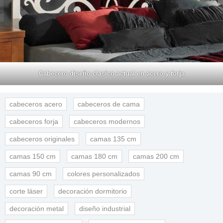
Cabecero diseño clasico actual en acero y forja
cabeceros acero
cabeceros de cama
cabeceros forja
cabeceros modernos
cabeceros originales
camas 135 cm
camas 150 cm
camas 180 cm
camas 200 cm
camas 90 cm
colores personalizados
corte láser
decoración dormitorio
decoración metal
diseño industrial