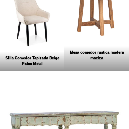
Mesa comedor rustica madera
maciza
Silla Comedor Tapizada Beige
Patas Metal