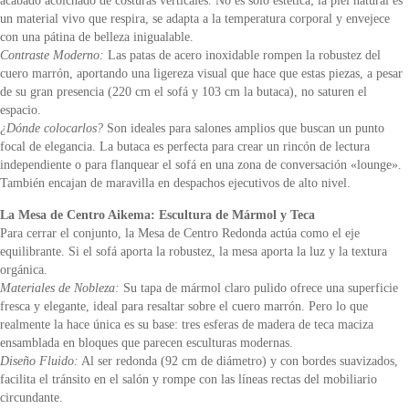
acabado acolchado de costuras verticales. No es solo estética; la piel natural es
un material vivo que respira, se adapta a la temperatura corporal y envejece
con una pátina de belleza inigualable.
Contraste Moderno:
Las patas de acero inoxidable rompen la robustez del
cuero marrón, aportando una ligereza visual que hace que estas piezas, a pesar
de su gran presencia (220 cm el sofá y 103 cm la butaca), no saturen el
espacio.
¿Dónde colocarlos?
Son ideales para salones amplios que buscan un punto
focal de elegancia. La butaca es perfecta para crear un rincón de lectura
independiente o para flanquear el sofá en una zona de conversación «lounge».
También encajan de maravilla en despachos ejecutivos de alto nivel.
La Mesa de Centro Aikema: Escultura de Mármol y Teca
Para cerrar el conjunto, la Mesa de Centro Redonda actúa como el eje
equilibrante. Si el sofá aporta la robustez, la mesa aporta la luz y la textura
orgánica.
Materiales de Nobleza:
Su tapa de mármol claro pulido ofrece una superficie
fresca y elegante, ideal para resaltar sobre el cuero marrón. Pero lo que
realmente la hace única es su base: tres esferas de madera de teca maciza
ensamblada en bloques que parecen esculturas modernas.
Diseño Fluido:
Al ser redonda (92 cm de diámetro) y con bordes suavizados,
facilita el tránsito en el salón y rompe con las líneas rectas del mobiliario
circundante.