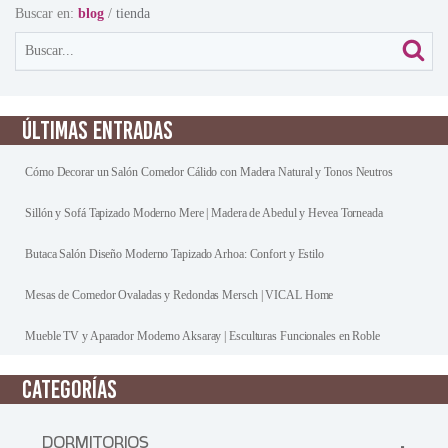
Buscar en:
blog
/
tienda
ÚLTIMAS ENTRADAS
Cómo Decorar un Salón Comedor Cálido con Madera Natural y Tonos Neutros
Sillón y Sofá Tapizado Moderno Mere | Madera de Abedul y Hevea Torneada
Butaca Salón Diseño Moderno Tapizado Arhoa: Confort y Estilo
Mesas de Comedor Ovaladas y Redondas Mersch | VICAL Home
Mueble TV y Aparador Moderno Aksaray | Esculturas Funcionales en Roble
CATEGORÍAS
DORMITORIOS