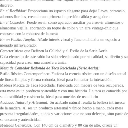
discreto.
En el Recibidor:
Proporciona un espacio elegante para dejar llaves, correos o
adornos florales, creando una primera impresión cálida y acogedora.
En el Comedor:
Puede servir como aparador auxiliar para servir alimentos o
almacenar vajilla, aportando un toque de color y un aire vintage-chic que
contrasta con la robustez de la mesa.
En un Pasillo Amplio:
Añade interés visual y funcionalidad a un espacio a
menudo infravalorado.
Características que Definen la Calidad y el Estilo de la Serie Aorla
Cada elemento de este salón ha sido seleccionado por su calidad, su diseño y su
capacidad para crear una atmósfera única:
Mesa de Comedor Redonda de Teca Reciclada (Serie Aorla):
Estilo Rústico Contemporáneo: Fusiona la esencia rústica con un diseño actual
de líneas limpias y forma redonda, ideal para fomentar la interacción.
Madera Maciza de Teca Reciclada: Fabricada con madera de teca recuperada,
esta mesa es un producto sostenible y con una historia. La teca es conocida por
su durabilidad y resistencia, ideal para muebles de uso diario.
Acabado Natural y Artesanal:
Su acabado natural resalta la belleza intrínseca
de la madera. Al ser un producto artesanal y único hecho a mano, cada mesa
presenta irregularidades, nudos y variaciones que no son defectos, sino parte de
su encanto y autenticidad.
Medidas Generosas:
Con 140 cm de diámetro y 80 cm de alto, ofrece un