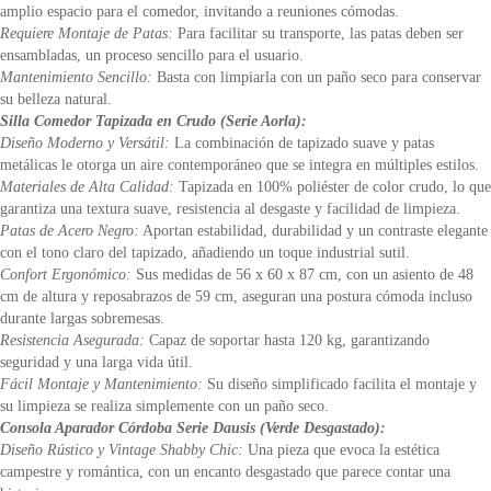
amplio espacio para el comedor, invitando a reuniones cómodas.
Requiere Montaje de Patas:
Para facilitar su transporte, las patas deben ser
ensambladas, un proceso sencillo para el usuario.
Mantenimiento Sencillo:
Basta con limpiarla con un paño seco para conservar
su belleza natural.
Silla Comedor Tapizada en Crudo (Serie Aorla):
Diseño Moderno y Versátil:
La combinación de tapizado suave y patas
metálicas le otorga un aire contemporáneo que se integra en múltiples estilos.
Materiales de Alta Calidad:
Tapizada en 100% poliéster de color crudo, lo que
garantiza una textura suave, resistencia al desgaste y facilidad de limpieza.
Patas de Acero Negro:
Aportan estabilidad, durabilidad y un contraste elegante
con el tono claro del tapizado, añadiendo un toque industrial sutil.
Confort Ergonómico:
Sus medidas de 56 x 60 x 87 cm, con un asiento de 48
cm de altura y reposabrazos de 59 cm, aseguran una postura cómoda incluso
durante largas sobremesas.
Resistencia Asegurada:
Capaz de soportar hasta 120 kg, garantizando
seguridad y una larga vida útil.
Fácil Montaje y Mantenimiento:
Su diseño simplificado facilita el montaje y
su limpieza se realiza simplemente con un paño seco.
Consola Aparador Córdoba Serie Dausis (Verde Desgastado):
Diseño Rústico y Vintage Shabby Chic:
Una pieza que evoca la estética
campestre y romántica, con un encanto desgastado que parece contar una