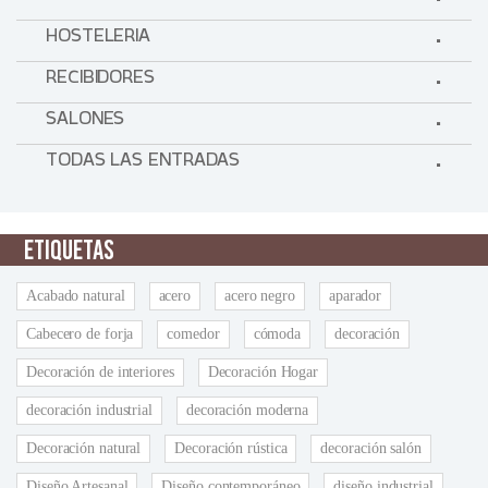
HOSTELERIA
RECIBIDORES
SALONES
TODAS LAS ENTRADAS
ETIQUETAS
Acabado natural
acero
acero negro
aparador
Cabecero de forja
comedor
cómoda
decoración
Decoración de interiores
Decoración Hogar
decoración industrial
decoración moderna
Decoración natural
Decoración rústica
decoración salón
Diseño Artesanal
Diseño contemporáneo
diseño industrial