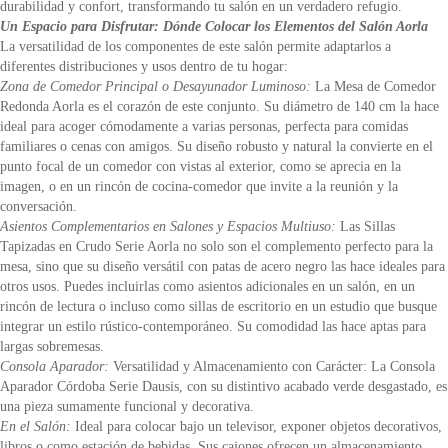
durabilidad y confort, transformando tu salón en un verdadero refugio.
Un Espacio para Disfrutar: Dónde Colocar los Elementos del Salón Aorla
La versatilidad de los componentes de este salón permite adaptarlos a
diferentes distribuciones y usos dentro de tu hogar:
Zona de Comedor Principal o Desayunador Luminoso:
La Mesa de Comedor
Redonda Aorla es el corazón de este conjunto. Su diámetro de 140 cm la hace
ideal para acoger cómodamente a varias personas, perfecta para comidas
familiares o cenas con amigos. Su diseño robusto y natural la convierte en el
punto focal de un comedor con vistas al exterior, como se aprecia en la
imagen, o en un rincón de cocina-comedor que invite a la reunión y la
conversación.
Asientos Complementarios en Salones y Espacios Multiuso:
Las Sillas
Tapizadas en Crudo Serie Aorla no solo son el complemento perfecto para la
mesa, sino que su diseño versátil con patas de acero negro las hace ideales para
otros usos. Puedes incluirlas como asientos adicionales en un salón, en un
rincón de lectura o incluso como sillas de escritorio en un estudio que busque
integrar un estilo rústico-contemporáneo. Su comodidad las hace aptas para
largas sobremesas.
Consola Aparador:
Versatilidad y Almacenamiento con Carácter: La Consola
Aparador Córdoba Serie Dausis, con su distintivo acabado verde desgastado, es
una pieza sumamente funcional y decorativa.
En el Salón:
Ideal para colocar bajo un televisor, exponer objetos decorativos,
libros o como estación de bebidas. Sus cajones ofrecen un almacenamiento