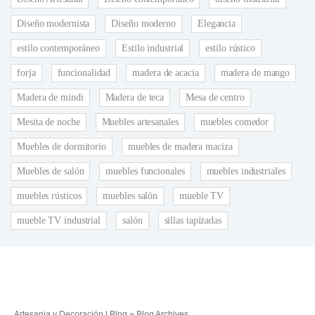
Diseño modernista
Diseño moderno
Elegancia
estilo contemporáneo
Estilo industrial
estilo rústico
forja
funcionalidad
madera de acacia
madera de mango
Madera de mindi
Madera de teca
Mesa de centro
Mesita de noche
Muebles artesanales
muebles comedor
Muebles de dormitorio
muebles de madera maciza
Muebles de salón
muebles funcionales
muebles industriales
muebles rústicos
muebles salón
mueble TV
mueble TV industrial
salón
sillas tapizadas
Artesania y Decoración | Blog
» Blog Archives