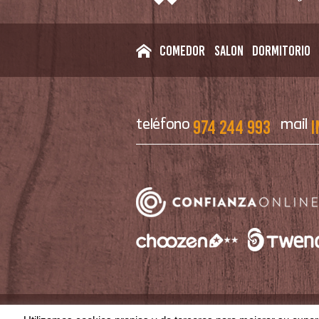
Comedor
Salon
Dormitorio
974 244 993
i
teléfono
mail
|
|
Aviso Legal
Política de Privacidad
Polí