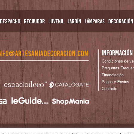
Despacho
Recibidor
Juvenil
Jardín
Lámparas
Decoración
nfo@artesaniadecoracion.com
Información
Condiciones de ve
Preguntas Frecue
Financiación
Pagos y Envios
Contacto
tica de Cookies