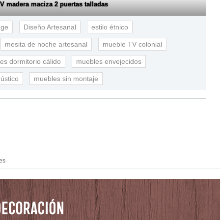
V madera maciza 2 puertas talladas
age
Diseño Artesanal
estilo étnico
mesita de noche artesanal
mueble TV colonial
es dormitorio cálido
muebles envejecidos
ústico
muebles sin montaje
es