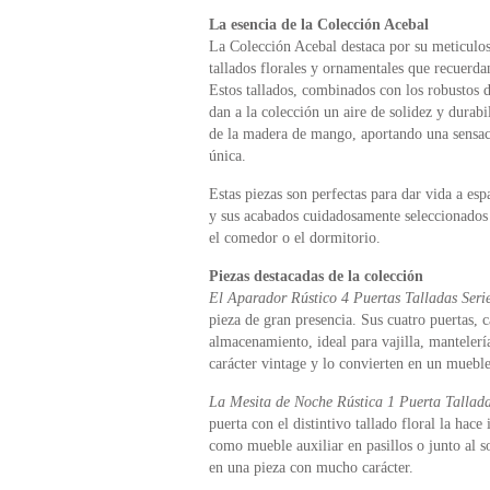
La esencia de la Colección Acebal
La Colección Acebal destaca por su meticulos
tallados florales y ornamentales que recuerdan
Estos tallados, combinados con los robustos de
dan a la colección un aire de solidez y durab
de la madera de mango, aportando una sensaci
única.
Estas piezas son perfectas para dar vida a esp
y sus acabados cuidadosamente seleccionados l
el comedor o el dormitorio.
Piezas destacadas de la colección
El Aparador Rústico 4 Puertas Talladas Seri
pieza de gran presencia. Sus cuatro puertas, 
almacenamiento, ideal para vajilla, mantelería
carácter vintage y lo convierten en un mueble
La Mesita de Noche Rústica 1 Puerta Tallada
puerta con el distintivo tallado floral la hace
como mueble auxiliar en pasillos o junto al s
en una pieza con mucho carácter.