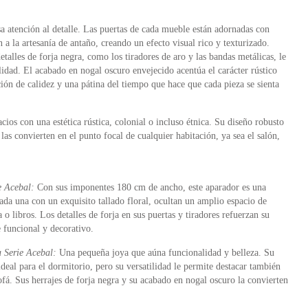
a atención al detalle. Las puertas de cada mueble están adornadas con
 a la artesanía de antaño, creando un efecto visual rico y texturizado.
talles de forja negra, como los tiradores de aro y las bandas metálicas, le
ilidad. El acabado en nogal oscuro envejecido acentúa el carácter rústico
ón de calidez y una pátina del tiempo que hace que cada pieza se sienta
acios con una estética rústica, colonial o incluso étnica. Su diseño robusto
as convierten en el punto focal de cualquier habitación, ya sea el salón,
e Acebal:
Con sus imponentes 180 cm de ancho, este aparador es una
cada una con un exquisito tallado floral, ocultan un amplio espacio de
 o libros. Los detalles de forja en sus puertas y tiradores refuerzan su
 funcional y decorativo.
 Serie Acebal:
Una pequeña joya que aúna funcionalidad y belleza. Su
 ideal para el dormitorio, pero su versatilidad le permite destacar también
ofá. Sus herrajes de forja negra y su acabado en nogal oscuro la convierten