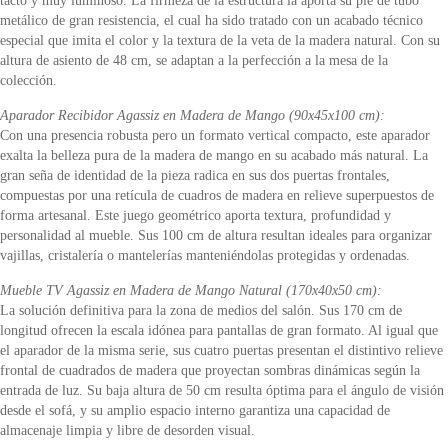
tacto y muy luminoso. La firmeza de la estructura la aporta su pie de tubo
metálico de gran resistencia, el cual ha sido tratado con un acabado técnico
especial que imita el color y la textura de la veta de la madera natural. Con su
altura de asiento de 48 cm, se adaptan a la perfección a la mesa de la
colección.
Aparador Recibidor Agassiz en Madera de Mango (90x45x100 cm):
Con una presencia robusta pero un formato vertical compacto, este aparador
exalta la belleza pura de la madera de mango en su acabado más natural. La
gran seña de identidad de la pieza radica en sus dos puertas frontales,
compuestas por una retícula de cuadros de madera en relieve superpuestos de
forma artesanal. Este juego geométrico aporta textura, profundidad y
personalidad al mueble. Sus 100 cm de altura resultan ideales para organizar
vajillas, cristalería o mantelerías manteniéndolas protegidas y ordenadas.
Mueble TV Agassiz en Madera de Mango Natural (170x40x50 cm):
La solución definitiva para la zona de medios del salón. Sus 170 cm de
longitud ofrecen la escala idónea para pantallas de gran formato. Al igual que
el aparador de la misma serie, sus cuatro puertas presentan el distintivo relieve
frontal de cuadrados de madera que proyectan sombras dinámicas según la
entrada de luz. Su baja altura de 50 cm resulta óptima para el ángulo de visión
desde el sofá, y su amplio espacio interno garantiza una capacidad de
almacenaje limpia y libre de desorden visual.