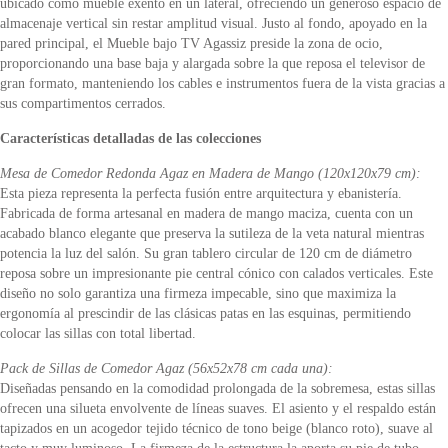
ubicado como mueble exento en un lateral, ofreciendo un generoso espacio de
almacenaje vertical sin restar amplitud visual. Justo al fondo, apoyado en la
pared principal, el Mueble bajo TV Agassiz preside la zona de ocio,
proporcionando una base baja y alargada sobre la que reposa el televisor de
gran formato, manteniendo los cables e instrumentos fuera de la vista gracias a
sus compartimentos cerrados.
Características detalladas de las colecciones
Mesa de Comedor Redonda Agaz en Madera de Mango (120x120x79 cm):
Esta pieza representa la perfecta fusión entre arquitectura y ebanistería.
Fabricada de forma artesanal en madera de mango maciza, cuenta con un
acabado blanco elegante que preserva la sutileza de la veta natural mientras
potencia la luz del salón. Su gran tablero circular de 120 cm de diámetro
reposa sobre un impresionante pie central cónico con calados verticales. Este
diseño no solo garantiza una firmeza impecable, sino que maximiza la
ergonomía al prescindir de las clásicas patas en las esquinas, permitiendo
colocar las sillas con total libertad.
Pack de Sillas de Comedor Agaz (56x52x78 cm cada una):
Diseñadas pensando en la comodidad prolongada de la sobremesa, estas sillas
ofrecen una silueta envolvente de líneas suaves. El asiento y el respaldo están
tapizados en un acogedor tejido técnico de tono beige (blanco roto), suave al