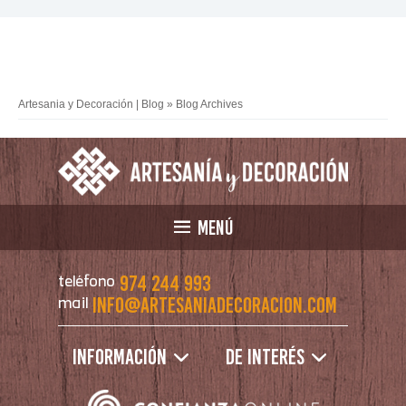
Artesania y Decoración | Blog
» Blog Archives
MENÚ
974 244 993
teléfono
info@artesaniadecoracion.com
mail
Información
De interés