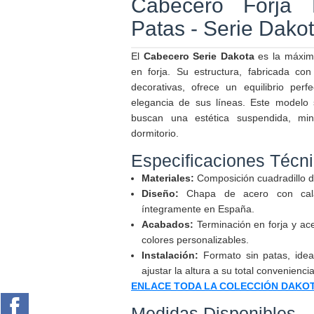
Cabecero Forja E
Patas - Serie Dako
El
Cabecero Serie Dakota
es la máxim
en forja. Su estructura, fabricada c
decorativas, ofrece un equilibrio perf
elegancia de sus líneas. Este modelo 
buscan una estética suspendida, min
dormitorio.
Especificaciones Técn
Materiales:
Composición cuadradillo de
Diseño:
Chapa de acero con calado
íntegramente en España.
Acabados:
Terminación en forja y ace
colores personalizables.
Instalación:
Formato sin patas, ideal
ajustar la altura a su total conveniencia
ENLACE TODA LA COLECCIÓN DAKO
Medidas Disponibles