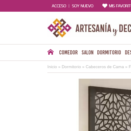
|
ACCESO
SOY NUEVO
MIS FAVORI
Comedor
Salon
Dormitorio
De
Inicio
»
Dormitorio
»
Cabeceros de Cama
»
F