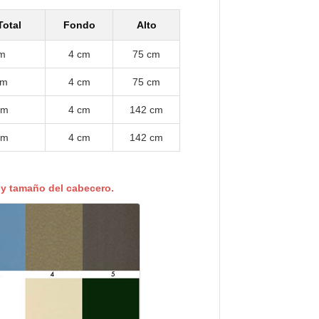
otal
Fondo
Alto
m
4 cm
75 cm
cm
4 cm
75 cm
cm
4 cm
142 cm
cm
4 cm
142 cm
r y tamaño del cabecero.