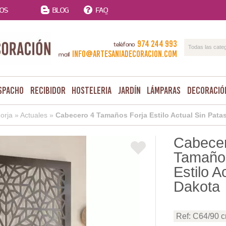
TOS
BLOG
FAQ
974 244 993
teléfono
Todas las cate
info@artesaniadecoracion.com
mail
spacho
Recibidor
Hosteleria
Jardín
Lámparas
Decoració
orja
»
Actuales
»
Cabecero 4 Tamaños Forja Estilo Actual Sin Pata
Cabece
Tamaños
Estilo A
Dakota
Ref: C64/90 c