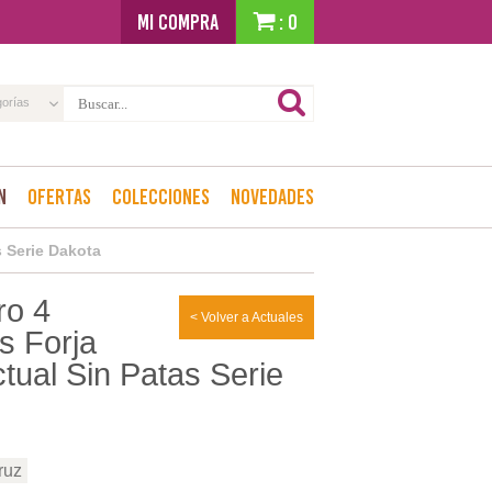
MI COMPRA
: 0
gorías
n
Ofertas
Colecciones
Novedades
s Serie Dakota
ro 4
< Volver a Actuales
 Forja
ctual Sin Patas Serie
ruz