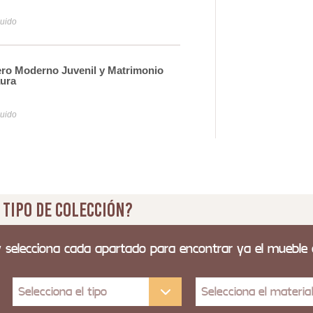
29
luido
Iva y
ero Moderno Juvenil y Matrimonio
Cab
aura
Tam
44
luido
Iva y
 tipo de colección?
y selecciona cada apartado para encontrar ya el mueble
Selecciona el tipo
Selecciona el materia