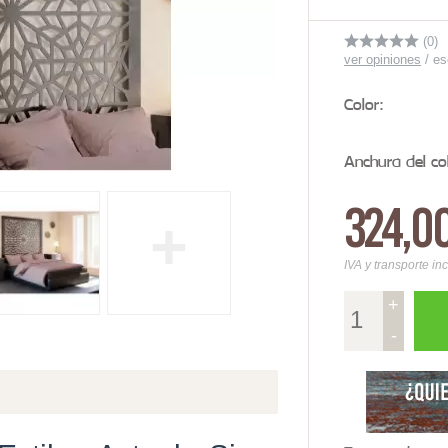
(0)
ver opiniones
/
es
Color:
Anchura del co
324,0
+
IVA y transporte in
+
-