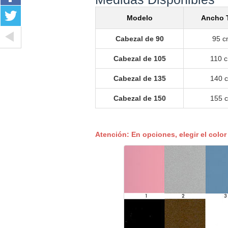
Modelo
Ancho T
Cabezal de 90
95 c
Cabezal de 105
110 
Cabezal de 135
140 
Cabezal de 150
155 
Atención: En opciones, elegir el colo