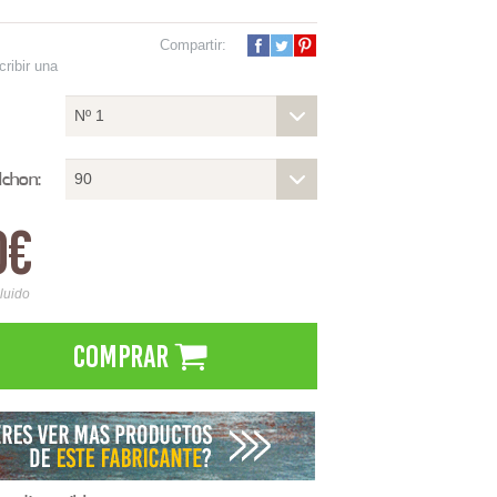
Compartir:
cribir una
Nº 1
lchon:
90
0€
cluido
Comprar