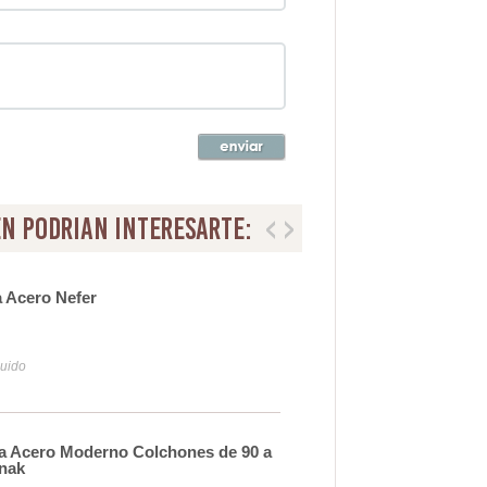
n podrian interesarte:
 Acero Nefer
Cab
Ros
22
luido
Iva y
 Acero Moderno Colchones de 90 a
Cabe
Anak
200