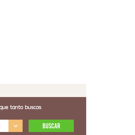
8,00€
 transporte incluido
ecero Dormitorio Moderno Madera Acero 7
años Grace
6,00€
 transporte incluido
 que tanto buscas
l