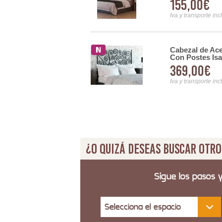
155,00€
Iva y transporte inc
Cabezal de Ac
Con Postes Is
369,00€
Iva y transporte inc
¿O quizá deseas buscar otro
Sigue los pasos 
Selecciona el espacio