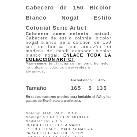
Cabecero de 150 Bicolor
Blanco Nogal Estilo
Colonial
Serie Artict
Cabecero cama colonial actual
.
Cabecero de estilo colonial bicolor
nogal blanco para colchón de 150
cm, se fabrica con armazón en
madera de mindi acabado bicolor
blanco nogal.
ENLACE TODA LA
COLECCIÓN ARTICT
Mantenimiento : limpiar con un paño húmedo,
no utilizar productos disolventes o
abrasivos.
Ancho
Fondo
Alto
Tamaño
165
5
135
En todos nuestros precios esta incluido el IVA. y los
gastos de Envió para la península.
Material: MADERA DE MINDI
Montaje: NO REQUIERE MONTAJE
Medidas: 165 x 135
PRODUCTO HECHO A MANO
ESTRUCTURA DE MADERA MACIZA
PARA COLCHONES DE 150 cm