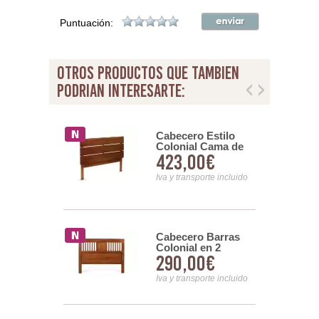
Puntuación:
otros productos que tambien
podrian interesarte:
ro
Cabecero Estilo
orio Cama
Colonial Cama de
00€
423,00€
Estilo
150 cm Serie
l Serie
Oporto
nsporte incluido
Iva y transporte incluido
l Colonial
Cabecero Barras
oble Cruz
Colonial en 2
00€
290,00€
e 90
tamaños
nsporte incluido
Iva y transporte incluido