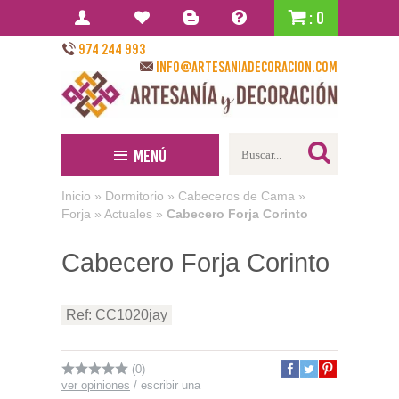
: 0
974 244 993
info@artesaniadecoracion.com
Menú
Inicio
»
Dormitorio
»
Cabeceros de Cama
»
Forja
»
Actuales
»
Cabecero Forja Corinto
Cabecero Forja Corinto
Ref: CC1020jay
(0)
ver opiniones
/
escribir una