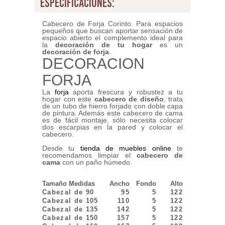
especificaciones:
Cabecero de Forja Corinto. Para espacios
pequeños que buscan aportar sensación de
espacio abierto el complemento ideal para
la
decoración de tu hogar
es un
decoración de forja
.
DECORACION
FORJA
La
forja
aporta frescura y robustez a tu
hogar con este
cabecero de diseño
, trata
de un tubo de hierro forjado con doble capa
de pintura. Además este cabecero de cama
es de fácil montaje, sólo necesita colocar
dos escarpias en la pared y colocar el
cabecero.
Desde tu
tienda de muebles online
te
recomendamos limpiar el
cabecero de
cama
con un paño húmedo.
Tamaño Medidas
Ancho
Fondo
Alto
Cabezal de 90
95
5
122
Cabezal de 105
110
5
122
Cabezal de 135
142
5
122
Cabezal de 150
157
5
122