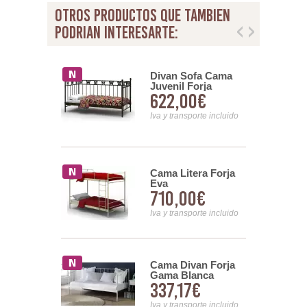
otros productos que tambien
podrian interesarte:
ro Juvenil
Divan Sofa Cama
ulipan
Juvenil Forja
00€
622,00€
no Con
Mariposas Mark
Serie Astrid
nsporte incluido
Iva y transporte incluido
ro Forja
Cama Litera Forja
o
Eva
30€
710,00€
nsporte incluido
Iva y transporte incluido
osel Forja
Cama Divan Forja
Gama Blanca
5,97€
337,17€
Barrotes
nsporte incluido
Iva y transporte incluido