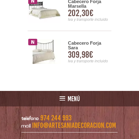
Cabecero Forja
ro de Forja
Marsella
 Actual Con
202,30€
00€
Serie Dayra
Iva y transporte incluido
nsporte incluido
ro Forja
Cabecero Forja
ca
Sara
00€
309,98€
nsporte incluido
Iva y transporte incluido
MENÚ
974 244 993
teléfono
info@artesaniadecoracion.com
mail