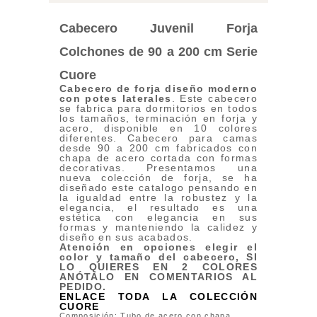
Cabecero Juvenil Forja
Colchones de 90 a 200 cm Serie
Cuore
Cabecero de forja diseño moderno
con potes laterales
. Este cabecero
se fabrica para dormitorios en todos
los tamaños, terminación en forja y
acero, disponible en 10 colores
diferentes. Cabecero para camas
desde 90 a 200 cm fabricados con
chapa de acero cortada con formas
decorativas. Presentamos una
nueva colección de forja, se ha
diseñado este catalogo pensando en
la igualdad entre la robustez y la
elegancia, el resultado es una
estética con elegancia en sus
formas y manteniendo la calidez y
diseño en sus acabados.
Atención en opciones elegir el
color y tamaño del cabecero, SI
LO QUIERES EN 2 COLORES
ANÓTALO EN COMENTARIOS AL
PEDIDO.
ENLACE TODA LA COLECCIÓN
CUORE
Composición: Tubo de acero con chapa