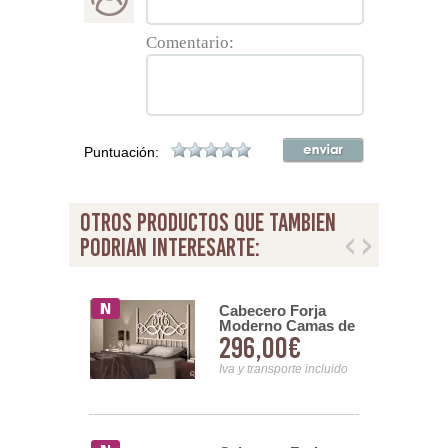
Comentario:
Puntuación:
otros productos que tambien
podrian interesarte:
ro Toledo de
Cabecero Forja
Moderno Camas de
29€
296,00€
90 a 200 cm Serie
Nora
nsporte incluido
Iva y transporte incluido