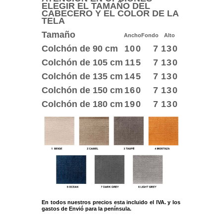
ELEGIR EL TAMAÑO DEL
CABECERO Y EL COLOR DE LA
TELA
Tamaño
Ancho
Fondo
Alto
Colchón de 90 cm
100
7
130
Colchón de 105 cm
115
7
130
Colchón de 135 cm
145
7
130
Colchón de 150 cm
160
7
130
Colchón de 180 cm
190
7
130
En todos nuestros precios esta incluido el IVA. y los
gastos de Envió para la península.