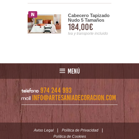
Cabecero Tapizado
ro Colchon
Nudo 5 Tamaños
Reversible
184,00€
00€
Icon Elance Serie
 Bicolor
Abota
a
Iva y transporte incluido
nsporte incluido
MENÚ
974 244 993
teléfono
info@artesaniadecoracion.com
mail
|
|
Aviso Legal
Política de Privacidad
Política de Cookies