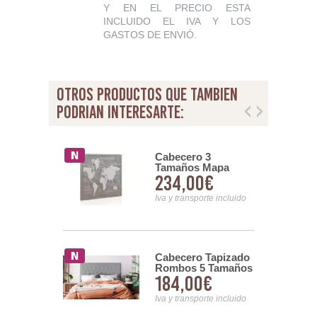
Y EN EL PRECIO ESTA
INCLUIDO EL IVA Y LOS
GASTOS DE ENVIÓ.
otros productos que tambien
podrian interesarte:
ro Tapizado
Cabecero 3
 Tamaños
Tamaños Mapa
00€
234,00€
 Abeille
Mundi Serie
Abota
Patrones
nsporte incluido
Iva y transporte incluido
Cabecero Tapizado
ro Tapizado
Rombos 5 Tamaños
 5 Tamaños
184,00€
00€
Modelo Nador Serie
 Aura Serie
Abota
Iva y transporte incluido
nsporte incluido