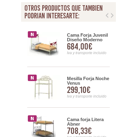
otros productos que tambien
podrian interesarte:
orja Con
Cama Forja Juvenil
sis
Diseño Moderno
6,00€
684,00€
con Postes Serie
Cuore
nsporte incluido
Iva y transporte incluido
osel Forja
Mesilla Forja Noche
Venus
8,00€
299,10€
nsporte incluido
Iva y transporte incluido
e Forja Niza
Cama forja Litera
Abner
10€
708,33€