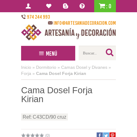
: 0
974 244 993
info@artesaniadecoracion.com
Menú
Inicio
»
Dormitorio
»
Camas Dosel y Divanes
»
Forja
»
Cama Dosel Forja Kirian
Cama Dosel Forja
Kirian
Ref: C43CD/90 cruz
(0)