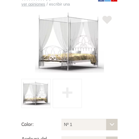
ver opiniones
/
escribir una
+
Color:
Nº 1
Anchura del