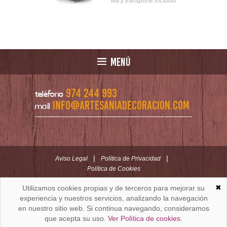
nsporte incluido
Iva y transporte incluido
MENÚ
974 244 993
teléfono
info@artesaniadecoracion.com
mail
|
|
Aviso Legal
Política de Privacidad
Política de Cookies
✖
Utilizamos cookies propias y de terceros para mejorar su
ARTESANÍAYDECORACION.COM
C/ Padre Huesca nº 30 | Oficina C/ Roldán nº 5 -3º
experiencia y nuestros servicios, analizando la navegación
Huesca (España)
en nuestro sitio web. Si continua navegando, consideramos
que acepta su uso.
Ver Política de cookies.