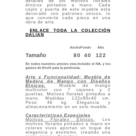
detalles de los motivos florales
étnicos pintados a mano. Cada
cajón y puerta de este mueble está
decorado con patrones únicos, lo
que convierte cada pieza en una
obra de arte.
ENLACE TODA LA COLECCIÓN
DALIAN
Ancho
Fondo
Alto
Tamaño
80
40
122
En todos nuestros precios esta incluido el IVA. y los
gastos de Envió para la península.
Arte y Funcionalidad: Mueble de
Madera de Mango con Diseños
Étnicos
.
Mueble de mango
multicolor con 7 cajones y 2
puertas. Motivos florales pintados a
mano. Medidas: 122x80x40 cm.
Peso: 46 kg. Elegancia y
almacenamiento en un solo mueble..
Características Especiales
Motivos Florales Étnicos:
Los
motivos florales pintados a mano en
colores vivos aportan un toque de
elegancia y exotismo, creando una