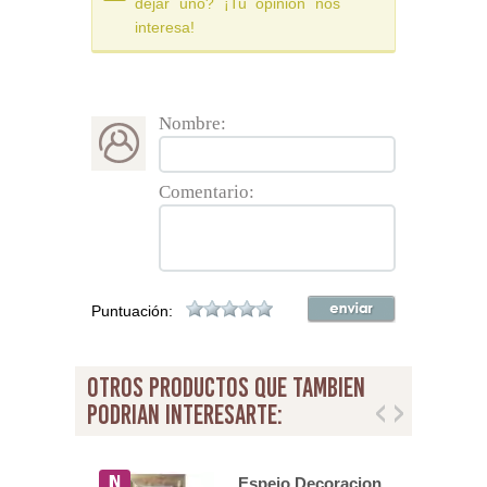
dejar uno? ¡Tu opinión nos
interesa!
Nombre:
Comentario:
Puntuación:
otros productos que tambien
podrian interesarte:
Espejo Decoracion
 Dormitorio