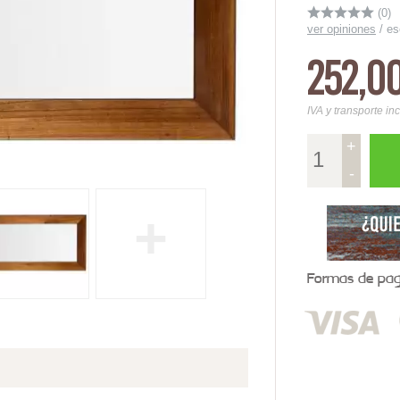
(0)
ver opiniones
/
es
252,0
IVA y transporte in
+
-
+
Formas de pago