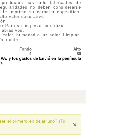
productos has sido fabricados de
regularidades no deben considerarse
le imprime su carácter especifico,
lto valor decorativo.
zón
o:
Para su limpieza no utilizar
 abrasivos.
 calor, humedad o luz solar. Limpiar
ón neutro.
Fondo
Alto
4
80
 IVA. y los gastos de Envió
en la península
s.
ser el primero en dejar uno? ¡Tu