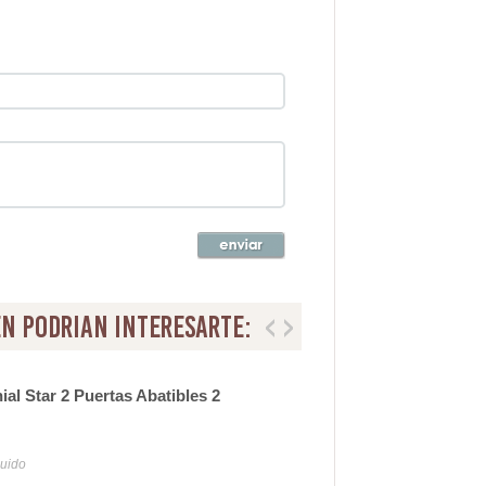
n podrian interesarte:
ial Star 2 Puertas Abatibles 2
Arm
seri
1.
luido
Iva y