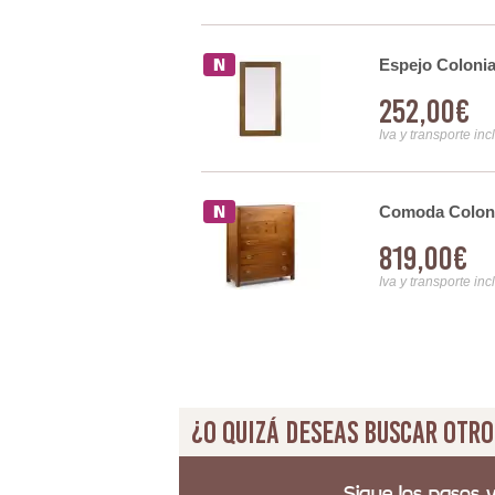
drado
Espejo Colonia
252,00€
Iva y transporte inc
ble Cruz de 150
Comoda Colonia
819,00€
Iva y transporte inc
¿O quizá deseas buscar otro
Sigue los pasos 