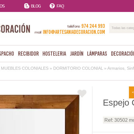
TOS
BLOG
FAQ
974 244 993
teléfono
Todas las cate
info@artesaniadecoracion.com
mail
spacho
Recibidor
Hosteleria
Jardín
Lámparas
Decoració
MUEBLES COLONIALES
»
DORMITORIO COLONIAL
»
Armarios, Sin
<
Espejo 
Ref: 30502 m