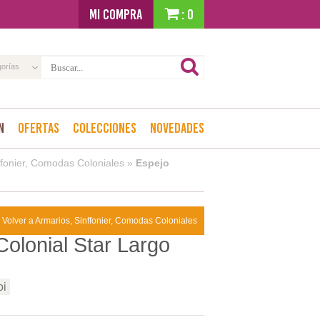
MI COMPRA
: 0
gorías
n
Ofertas
Colecciones
Novedades
ffonier, Comodas Coloniales
»
Espejo
 Volver a Armarios, Sinffonier, Comodas Coloniales
Colonial Star Largo
oi