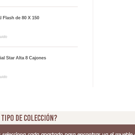
l Flash de 80 X 150
Arm
96
luido
Iva y
l Star Alta 8 Cajones
Esp
17
luido
Iva y
 tipo de colección?
y selecciona cada apartado para encontrar ya el mueble