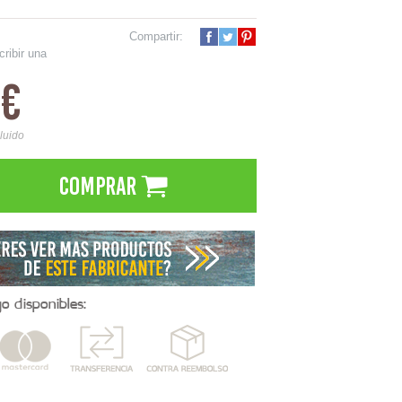
Compartir:
cribir una
0€
cluido
Comprar
 disponibles: