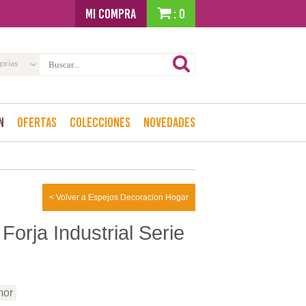
MI COMPRA
: 0
gorías
n
Ofertas
Colecciones
Novedades
< Volver a Espejos Decoracion Hogar
Forja Industrial Serie
mor