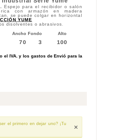
a
Industrial Serie Yume
l.
Espejo para el recibidor o salón
 fabrica con armazón en madera
tan, se puede colgar en horizontal
ECCIÓN YUME
os disolventes o abrasivos.
Ancho
Fondo
Alto
70
3
100
 el IVA. y los gastos de Envió para la
ser el primero en dejar uno? ¡Tu