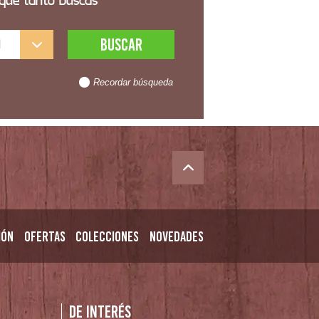
 que tanto buscas
l
Recordar búsqueda
ión
Ofertas
Colecciones
Novedades
n
De interés