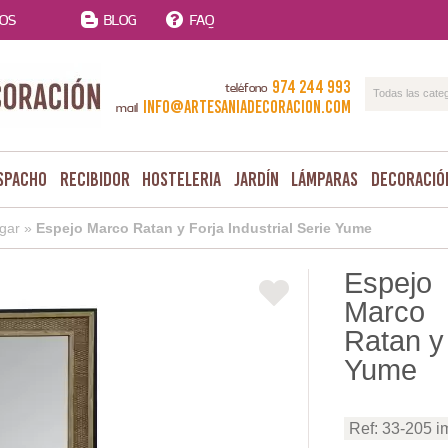
TOS
BLOG
FAQ
974 244 993
teléfono
Todas las cate
info@artesaniadecoracion.com
mail
spacho
Recibidor
Hosteleria
Jardín
Lámparas
Decoració
gar
»
Espejo Marco Ratan y Forja Industrial Serie Yume
Espejo
Marco
Ratan y 
Yume
Ref: 33-205 i