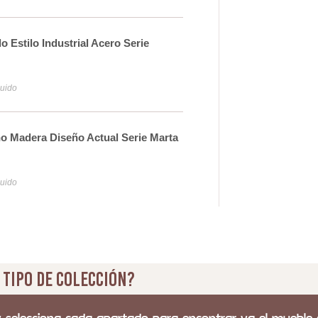
 Estilo Industrial Acero Serie
Esp
Alis
12
luido
Iva y
o Madera Diseño Actual Serie Marta
Esp
Ate
39
luido
Iva y
 tipo de colección?