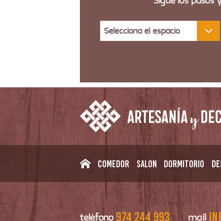
Sigue los pasos 
Selecciona el espacio
Comedor
Salon
Dormitorio
De
974 244 993
in
teléfono
mail