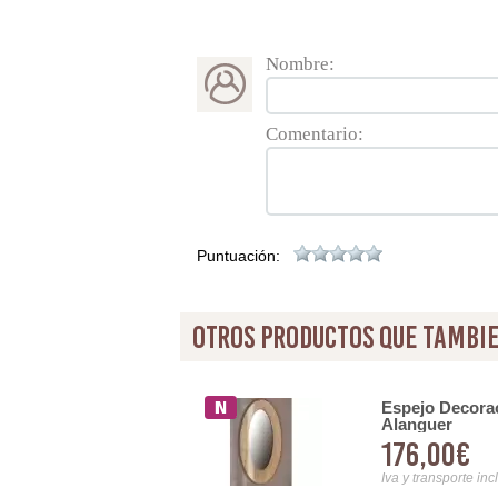
Nombre:
Comentario:
Puntuación:
otros productos que tambie
orio Moderno en forja
Espejo Decorac
Alanguer
176,00€
Iva y transporte inc