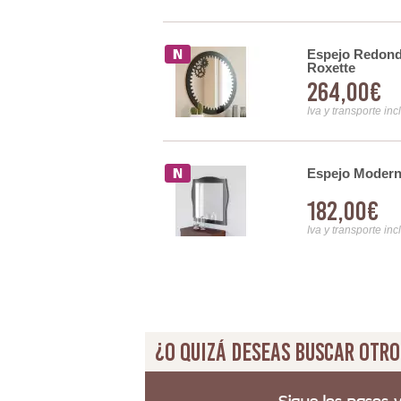
ico Serie Acatts
Espejo Redondo
Roxette
264,00€
Iva y transporte inc
Espejo Modern
l en Forja y Acero Serie
182,00€
Iva y transporte inc
¿O quizá deseas buscar otro