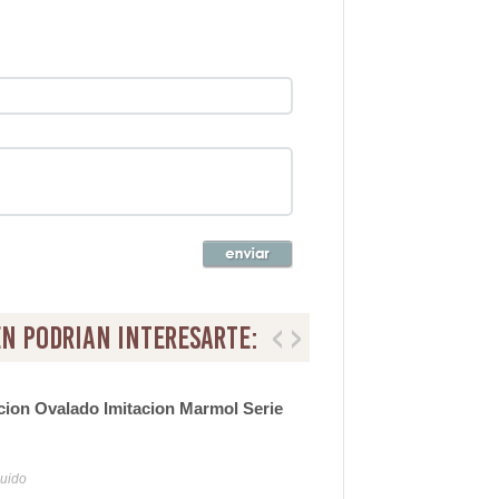
n podrian interesarte:
ion Ovalado Imitacion Marmol Serie
Esp
Ser
16
luido
Iva y