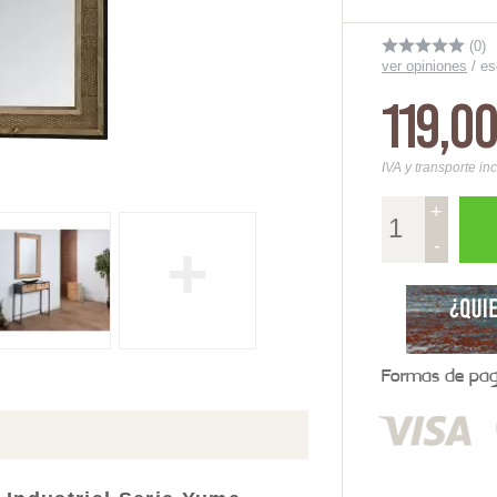
(0)
ver opiniones
/
es
119,0
IVA y transporte in
+
+
-
Formas de pago