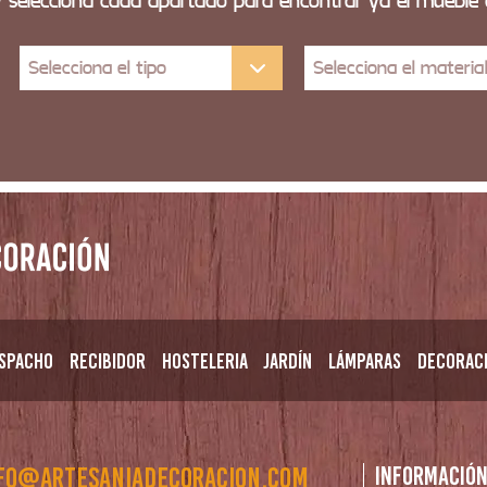
y selecciona cada apartado para encontrar ya el mueble
Selecciona el tipo
Selecciona el materia
spacho
Recibidor
Hosteleria
Jardín
Lámparas
Decorac
fo@artesaniadecoracion.com
Informació