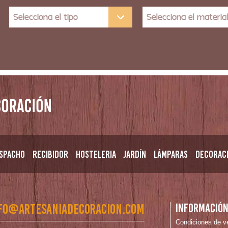
Selecciona el tipo
Selecciona el materia
spacho
Recibidor
Hosteleria
Jardín
Lámparas
Decorac
fo@artesaniadecoracion.com
Informació
Condiciones de v