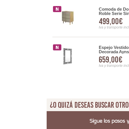
Comoda de Dorm
 Natural Acanalada Serie
Roble Serie Sin
499,00€
Iva y transporte inc
Espejo Vestid
Estilo Actual Acacia Serie
Decorada Ayns
659,00€
Iva y transporte inc
¿O quizá deseas buscar otro
Sigue los pasos 