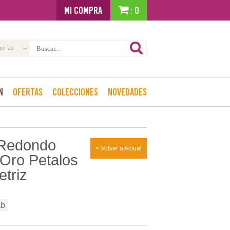
MI COMPRA
: 0
gorías
n
Ofertas
Colecciones
Novedades
 Redondo
< Volver a Actual
 Oro Petalos
etriz
ab