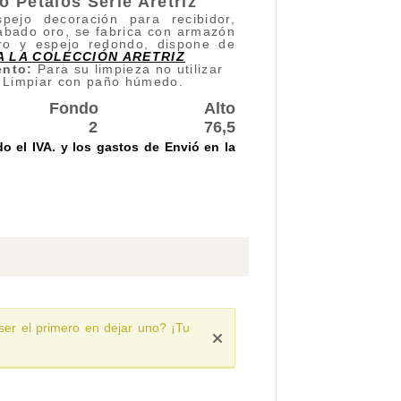
 Petalos Serie Aretriz
ejo decoración para recibidor,
cabado oro, se fabrica con armazón
oro y espejo redondo, dispone de
 LA COLECCIÓN ARETRIZ
ento:
Para su limpieza no utilizar
. Limpiar con paño húmedo.
Fondo
Alto
2
76,5
do el IVA. y los gastos de Envió
en la
ser el primero en dejar uno? ¡Tu