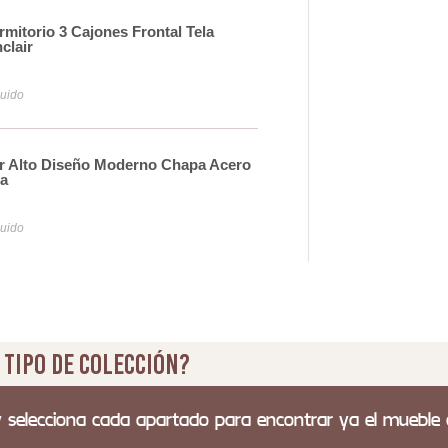
itorio 3 Cajones Frontal Tela
Com
clair
Nat
62
luido
Iva y
or Alto Diseño Moderno Chapa Acero
Com
a
Tall
29
luido
Iva y
 tipo de colección?
y selecciona cada apartado para encontrar ya el mueble