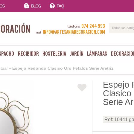
TOS
BLOG
FAQ
974 244 993
teléfono
Todas las cate
info@artesaniadecoracion.com
mail
spacho
Recibidor
Hosteleria
Jardín
Lámparas
Decoració
tual
»
Espejo Redondo Clasico Oro Petalos Serie Aretriz
Espejo
Clasico
Serie Ar
Ref: 10441 g