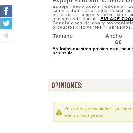
Espejo Redondo Clasico Oro
Espejo decoración redondo.
Esp
salón o dormitorio estilo clásico a
en tubo de acero y forja color 
anclajes a la pared.
ENLACE TODA
Condiciones de uso y mantenimi
productos disolventes ni abrasivos
Tamaño
Ancho
66
En todos nuestros precios esta inclui
península.
opiniones:
Aún no hay comentarios, ¿quieres 
opinión nos interesa!