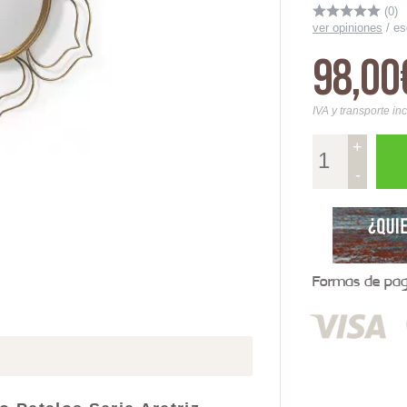
(0)
ver opiniones
/
es
98,00
IVA y transporte in
+
-
Formas de pago