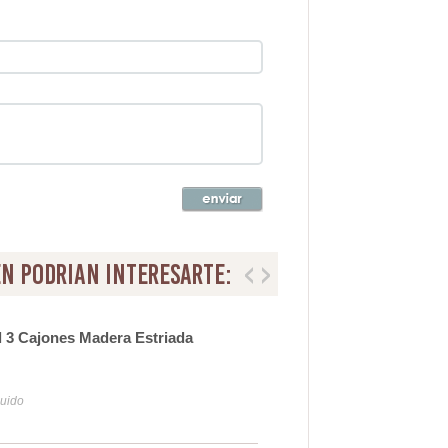
n podrian interesarte:
 3 Cajones Madera Estriada
Esp
Ser
16
luido
Iva y