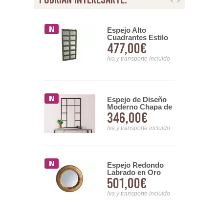
 Actual
Espejo Alto
o 2
Cuadrantes Estilo
00€
477,00€
s en Acero
Oriental Colores
ali
Arretia
nsporte incluido
Iva y transporte incluido
Espejo de Diseño
 Redondo
Moderno Chapa de
rco Marron
346,00€
00€
Acero Serie
o Serie
Manzaneda
so
Iva y transporte incluido
nsporte incluido
Espejo Redondo
 Vestidor
Labrado en Oro
rmitorio
501,00€
00€
Estilo Clasico Serie
o forja Olas
Almesso
Iva y transporte incluido
nsporte incluido