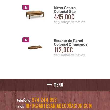
Mesa Centro
 colonial 5
Colonial Star
s 2 Puertas
445,00€
00€
Opium de 125
eras Serie
Iva y transporte incluido
nsporte incluido
e Pared
Estante de Pared
l Star de 90
Colonial 2 Tamaños
00€
112,00€
a CDS
Serie Star
nsporte incluido
Iva y transporte incluido
MENÚ
974 244 993
teléfono
info@artesaniadecoracion.com
mail