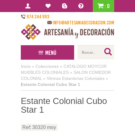
: 0
974 244 993
info@artesaniadecoracion.com
Menú
Inicio
»
Colecciones
»
CATALOGO MOYCOR
MUEBLES COLONIALES
»
SALON COMEDOR
COLONIAL
»
Vitrinas Estanterias Coloniales
»
Estante Colonial Cubo Star 1
Estante Colonial Cubo
Star 1
Ref: 30320 moy