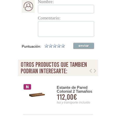
Nombre:
Comentario:
Puntuación:
otros productos que tambien
podrian interesarte:
Comedor
Estante de Pared
l Star
Colonial 2 Tamaños
00€
112,00€
ble Lateral
Serie Star
nsporte incluido
Iva y transporte incluido