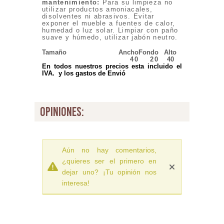
mantenimiento:
Para su limpieza no
utilizar productos amoniacales,
disolventes ni abrasivos. Evitar
exponer el mueble a fuentes de calor,
humedad o luz solar. Limpiar con paño
suave y húmedo, utilizar jabón neutro.
Tamaño
Ancho
Fondo
Alto
40
20
40
En todos nuestros precios esta incluido el
IVA. y los gastos de Envió
opiniones:
Aún no hay comentarios,
¿quieres ser el primero en
dejar uno? ¡Tu opinión nos
interesa!