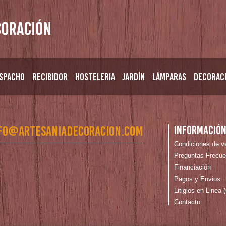
spacho
Recibidor
Hosteleria
Jardín
Lámparas
Decorac
fo@artesaniadecoracion.com
Informació
Condiciones de v
Preguntas Frecue
Financiación
Pagos y Envios
Litigios en Linea
Contacto