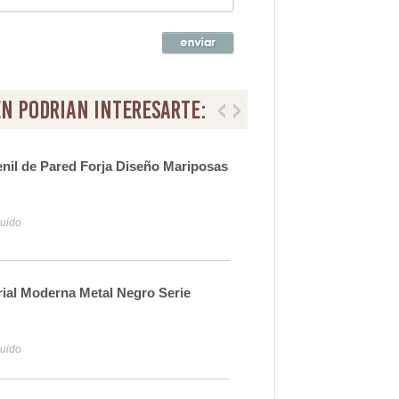
n podrian interesarte:
enil de Pared Forja Diseño Mariposas
Esta
Act
16
luido
Iva y
trial Moderna Metal Negro Serie
Libr
Ser
30
luido
Iva y