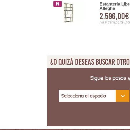
Estanteria Lib
cular Baldas Madera Serie
Alleghe
2.596,00€
Iva y transporte inc
¿O quizá deseas buscar otro
Sigue los pasos 
Selecciona el espacio