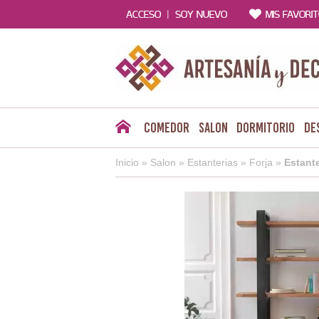
|
ACCESO
SOY NUEVO
MIS FAVORI
Comedor
Salon
Dormitorio
De
Inicio
»
Salon
»
Estanterias
»
Forja
»
Estante