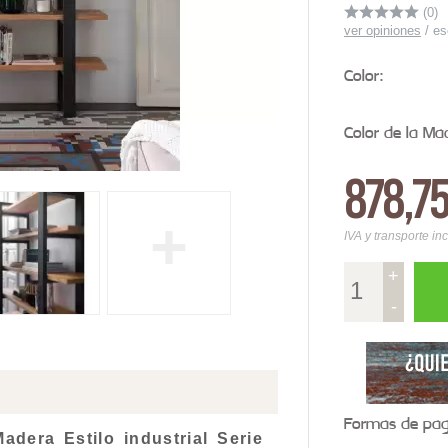
(0)
ver opiniones
/
es
Color:
Color de la Ma
878,7
+
IVA y transporte in
+
-
Formas de pago
adera Estilo industrial Serie