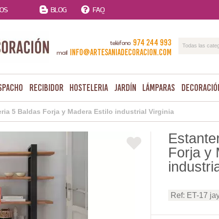
TOS
BLOG
FAQ
974 244 993
teléfono
Todas las cate
info@artesaniadecoracion.com
mail
spacho
Recibidor
Hosteleria
Jardín
Lámparas
Decoració
ria 5 Baldas Forja y Madera Estilo industrial Virginia
Estante
Forja y 
industria
Ref: ET-17 ja