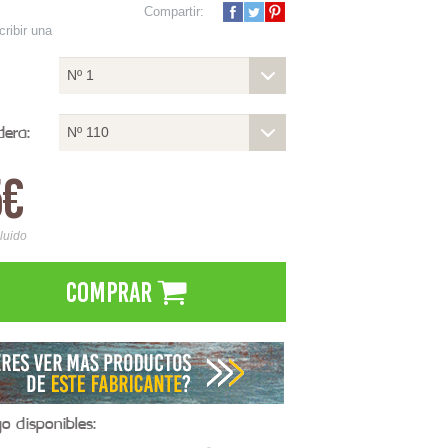
Compartir:
cribir una
Nº 1
dera:
Nº 110
5€
cluido
Comprar
 disponibles: