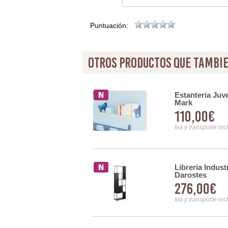
Puntuación:
otros productos que tambie
orja
Estanteria Juv
Mark
110,00€
Iva y transporte inc
im
Libreria Indus
Darostes
276,00€
Iva y transporte inc