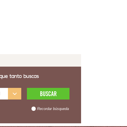
nteria Forja Atenas 5 Estantes
039,80€
 transporte incluido
 que tanto buscas
l
Recordar búsqueda