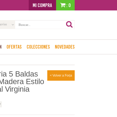
MI COMPRA
: 0
gorías
n
Ofertas
Colecciones
Novedades
ria 5 Baldas
< Volver a Forja
Madera Estilo
l Virginia
y