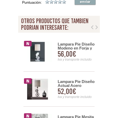
Puntuación:
otros productos que tambien
podrian interesarte:
a Mesilla
Lampara Pie Diseño
Modeno en Forja y
8€
56,00€
Acero Serie Dayra
nsporte incluido
Iva y transporte incluido
a con Pie de
Lampara Pie Diseño
 Acero Serie
Actual Acero
0€
52,00€
Colores Serie
Galatea
nsporte incluido
Iva y transporte incluido
Lampara Pie Mesita
a Mesita