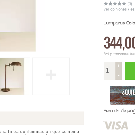
(0)
ver opiniones
/
es
Lamparas Colo
344,0
IVA y transporte in
+
+
-
Formas de pago
una línea de iluminación que combina