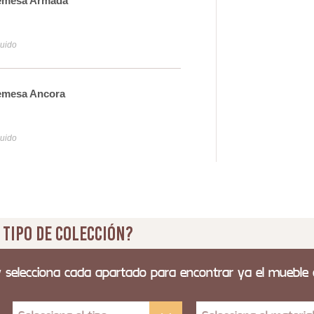
emesa Armada
Lam
55
luido
Iva y
emesa Ancora
Apl
30
luido
Iva y
 tipo de colección?
y selecciona cada apartado para encontrar ya el mueble