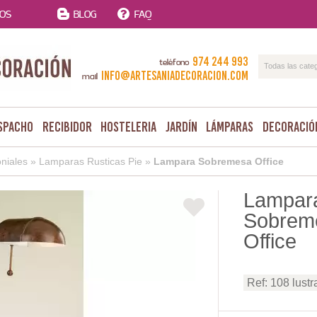
TOS
BLOG
FAQ
974 244 993
teléfono
Todas las cate
info@artesaniadecoracion.com
mail
spacho
Recibidor
Hosteleria
Jardín
Lámparas
Decoració
niales
»
Lamparas Rusticas Pie
»
Lampara Sobremesa Office
Lampar
Sobrem
Office
Ref: 108 lustr