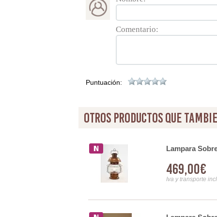
Comentario:
Puntuación:
otros productos que tambie
ula T-056
Lampara Sobre
469,00€
Iva y transporte inc