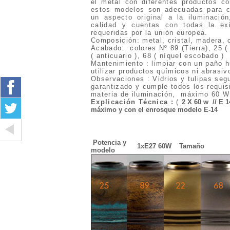
el metal con diferentes productos co
estos modelos son adecuadas para cu
un aspecto original a la iluminaci
calidad y cuentas con todas la exi
requeridas por la unión europea.
Composición: metal, cristal, madera, 
Acabado: colores Nº 89 (Tierra), 25 ( 
( anticuario ), 68 ( níquel escobado )
Mantenimiento : limpiar con un paño h
utilizar productos químicos ni abrasiv
Observaciones : Vidrios y tulipas seg
garantizado y cumple todos los requis
materia de iluminación, máximo 60 W
Explicación Técnica
:
(
2 X 60 w // E 1
máximo y con el enrosque modelo E-14
Potencia y
1xE27 60W
Tamaño
modelo