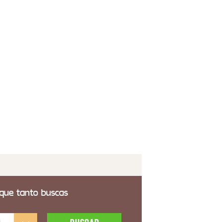
para Pie Office
8,00€
 transporte incluido
ique Terraza Pared Bubbles I
1,00€
 transporte incluido
 que tanto buscas