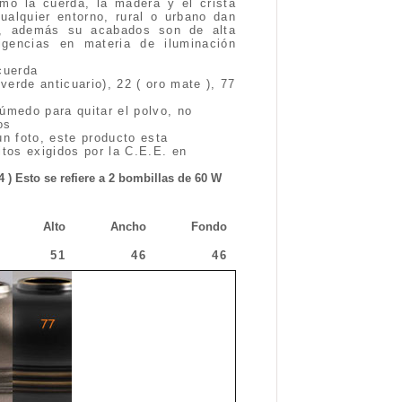
mo la cuerda, la madera y el crista
alquier entorno, rural o urbano dan
ón, además su acabados son de alta
gencias en materia de iluminación
cuerda
verde anticuario), 22 ( oro mate ), 77
úmedo para quitar el polvo, no
os
un foto, este producto esta
itos exigidos por la C.E.E. en
4 ) Esto se refiere a 2 bombillas de 60 W
Alto
Ancho
Fondo
51
46
46