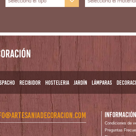
Selecciona el tipo
Selecciona el materia
spacho
Recibidor
Hosteleria
Jardín
Lámparas
Decorac
fo@artesaniadecoracion.com
Informació
Condiciones de v
Preguntas Frecue