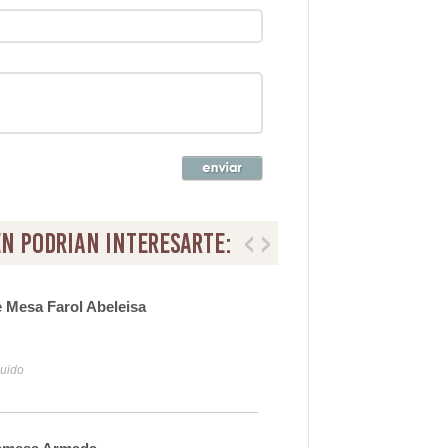
n podrian interesarte:
 Mesa Farol Abeleisa
Lam
69
luido
Iva y