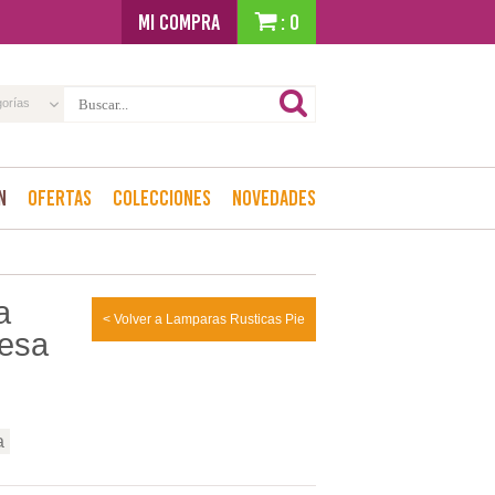
MI COMPRA
: 0
gorías
n
Ofertas
Colecciones
Novedades
a
< Volver a Lamparas Rusticas Pie
esa
a