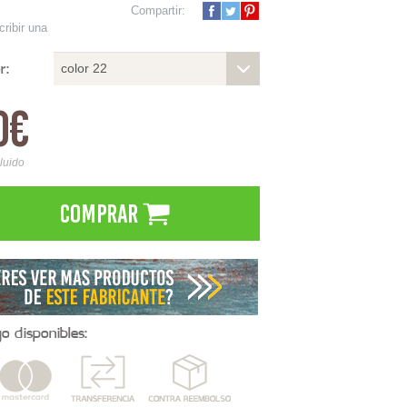
Compartir:
cribir una
r:
color 22
0€
cluido
Comprar
 disponibles: