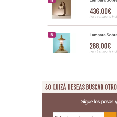
Lampara Sobr
436,00€
Iva y transporte inc
ada
Lampara Sobr
268,00€
Iva y transporte inc
¿O quizá deseas buscar otro
Sigue los pasos 