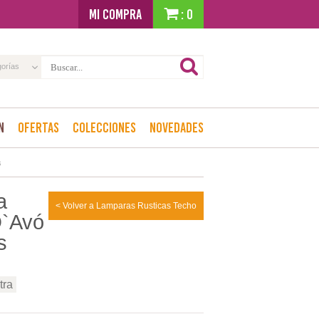
MI COMPRA
: 0
gorías
n
Ofertas
Colecciones
Novedades
s
a
< Volver a Lamparas Rusticas Techo
D`Avó
s
tra