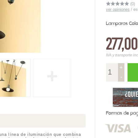
(0)
ver opiniones
/
es
Lamparas Colo
277,0
IVA y transporte in
+
+
-
Formas de pago
una línea de iluminación que combina