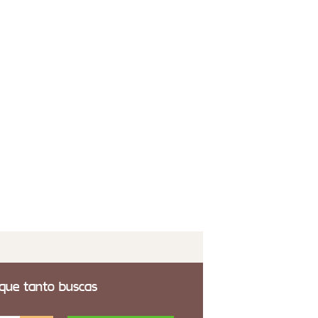
yector Velha 2 Luces
4,00€
 transporte incluido
para Techo Amarras
7,00€
 transporte incluido
 que tanto buscas