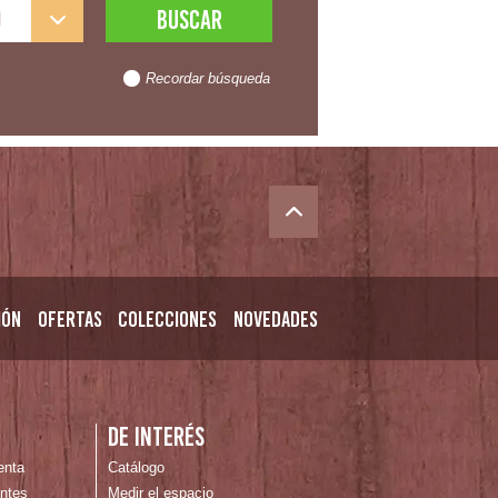
l
Recordar búsqueda
ión
Ofertas
Colecciones
Novedades
n
De interés
enta
Catálogo
ntes
Medir el espacio