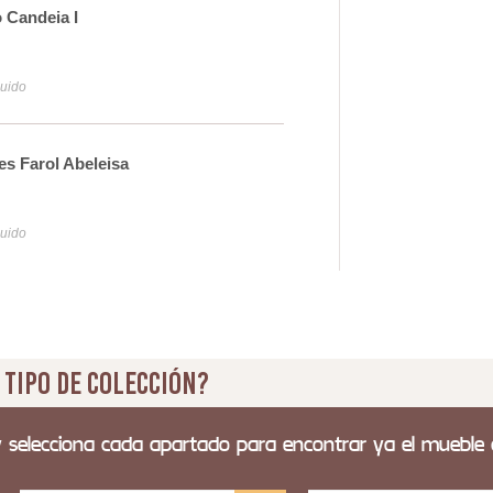
 Candeia I
Pro
17
luido
Iva y
s Farol Abeleisa
Lam
29
luido
Iva y
 tipo de colección?
y selecciona cada apartado para encontrar ya el mueble