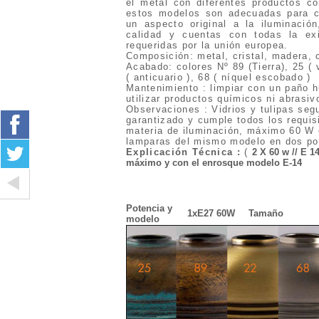
el metal con diferentes productos co
estos modelos son adecuadas para cu
un aspecto original a la iluminaci
calidad y cuentas con todas la exi
requeridas por la unión europea.
Composición: metal, cristal, madera, 
Acabado: colores Nº 89 (Tierra), 25 ( 
( anticuario ), 68 ( níquel escobado )
Mantenimiento : limpiar con un paño h
utilizar productos químicos ni abrasiv
Observaciones : Vidrios y tulipas seg
garantizado y cumple todos los requis
materia de iluminación, máximo 60 W e
lamparas del mismo modelo en dos pos
Explicación Técnica
:
(
2 X 60 w // E 1
máximo y con el enrosque modelo E-14
Potencia y
1xE27 60W
Tamaño
modelo