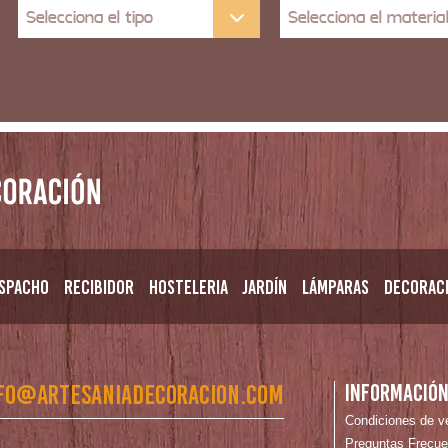
Selecciona el tipo
Selecciona el materia
spacho
Recibidor
Hosteleria
Jardín
Lámparas
Decorac
fo@artesaniadecoracion.com
Informació
Condiciones de v
Preguntas Frecue