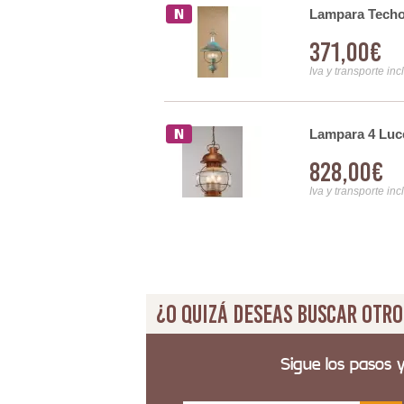
Lampara Techo
371,00€
Iva y transporte inc
Lampara 4 Luce
828,00€
Iva y transporte inc
¿O quizá deseas buscar otro
Sigue los pasos 