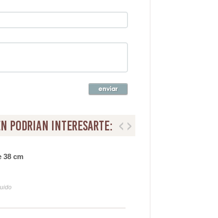
n podrian interesarte:
e 38 cm
Lam
66
luido
Iva y