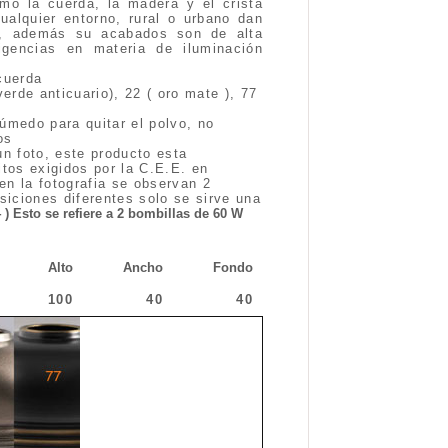
mo la cuerda, la madera y el crista
alquier entorno, rural o urbano dan
ón, además su acabados son de alta
gencias en materia de iluminación
cuerda
verde anticuario), 22 ( oro mate ), 77
úmedo para quitar el polvo, no
os
un foto, este producto esta
itos exigidos por la C.E.E. en
n la fotografia se observan 2
iciones diferentes solo se sirve una
4 ) Esto se refiere a 2 bombillas de 60 W
Alto
Ancho
Fondo
100
40
40