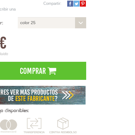
Compartir:
cribir una
r:
color 25
0€
cluido
Comprar
 disponibles: