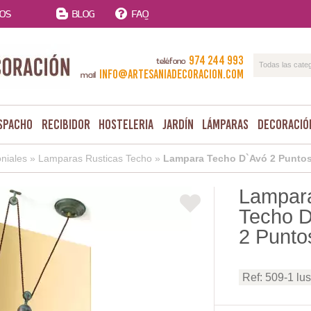
TOS
BLOG
FAQ
974 244 993
teléfono
Todas las cate
info@artesaniadecoracion.com
mail
spacho
Recibidor
Hosteleria
Jardín
Lámparas
Decoració
niales
»
Lamparas Rusticas Techo
»
Lampara Techo D`Avó 2 Punto
Lampar
Techo 
2 Punto
Ref: 509-1 lus